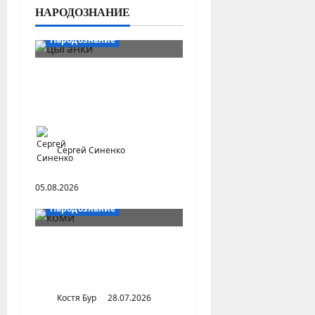
НАРОДОЗНАНИЕ
Народознание
Цыгане в Центральной
России и Урало-
Поволжье
Сергей Синенко
05.08.2026
Народознание
Уральский народ коми в
Сибири и на Дальнем
Востоке
Костя Бур
28.07.2026