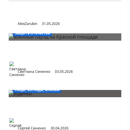
«Уникальность свердловчан идет еще с
петровских времен»
AlexZarubin
31.05.2026
Защита Отечества
Парад Победы как акт коллективной
памяти
Светлана Синенко
03.05.2026
Люди, взгляды, мнения
Почему Сергей Руденко до сих пор не
дает покоя башкирским этнографам
Сергей Синенко
30.04.2026