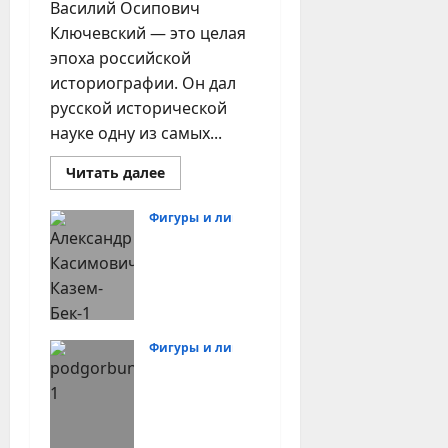
Василий Осипович
Ключевский — это целая
эпоха российской
историографии. Он дал
русской исторической
науке одну из самых...
Прочитать
Читать далее
больше
о
Историк
Фигуры и лица
Василий
Востоковед
Ключевский
в
Александр
Казанской
духовной
Казем-бек
академии
и его
«ключи к
Фигуры и лица
исламу»
Востоковед
27.06.2026
Иннокенти
й
Подгорбунс