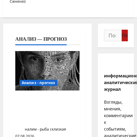
Найти:
АНАЛИЗ — ПРОГНОЗ
информацион
аналитически
Анализ - прогноз
журнал
Цифровой оракул будет
Взгляды,
вести человека от
мнения,
раннего детства до самой
комментарии
смерти
к
событиям,
налим - рыба склизкая
аналитические
07.08.2026