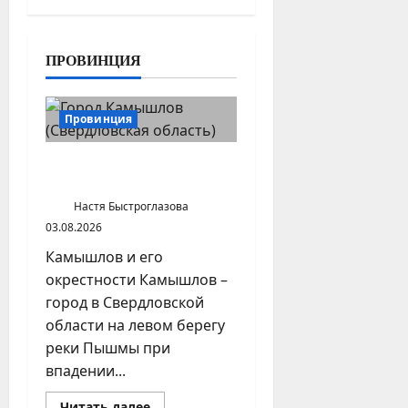
риально
го
устройст
ПРОВИНЦИЯ
ва
России
17.05.2026
Провинция
Город Камышлов
(Свердловская область)
Настя Быстроглазова
03.08.2026
Камышлов и его
окрестности Камышлов –
город в Свердловской
области на левом берегу
реки Пышмы при
впадении...
Прочитать
Читать далее