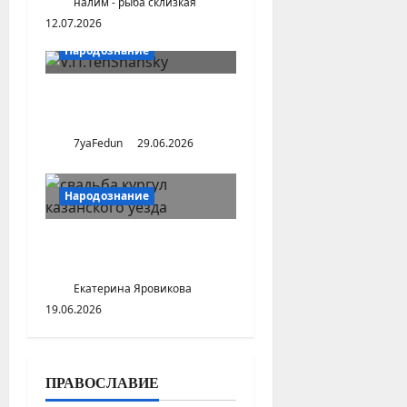
налим - рыба склизкая
12.07.2026
Народознание
Патриотизм оседлых и
кочевых народов
7yaFedun
29.06.2026
Народознание
Свадебные обряды села
Кургул Казанского уезда
Екатерина Яровикова
19.06.2026
ПРАВОСЛАВИЕ