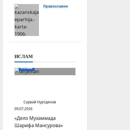
Вятском
Православие
крае
Казанская
01.07.2026
епархия,
карта 1906
года
25.06.2026
ИСЛАМ
Ислам
Мухаммад Мансуров,
проповедник суфизма в
казахской степи
Сарвай Нуртдинов
09.07.2026
«Дело Мухаммада
Шарифа Мансурова»