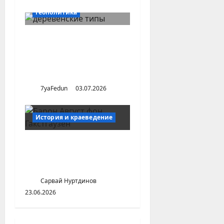
Геополитика
Кому в царской России
принадлежала земля
(конец XIX — начало XX
в.)
7yaFedun
03.07.2026
История и краеведение
Барон Гакстгаузен о
нашествии нечисти на
Казань
Сарвай Нуртдинов
23.06.2026