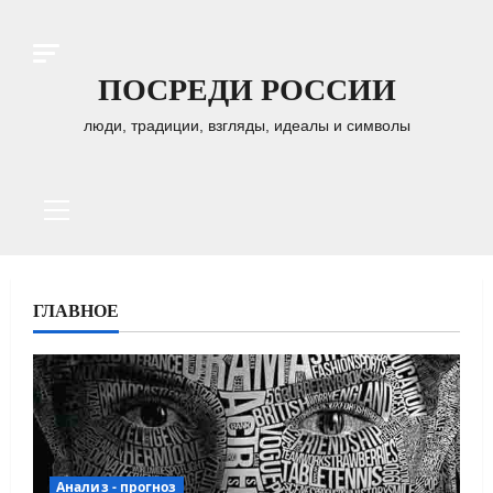
Перейти
к
содержимому
ПОСРЕДИ РОССИИ
люди, традиции, взгляды, идеалы и символы
Основное
меню
ГЛАВНОЕ
Анализ - прогноз