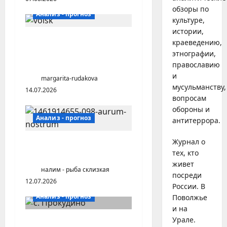
обзоры по
Анализ - прогноз
культуре,
истории,
Усадебная архитектура
краеведению,
городов Среднего
этнографии,
Поволжья
православию
и
margarita-rudakova
мусульманству,
14.07.2026
вопросам
обороны и
Анализ - прогноз
антитеррора.
Журнал о
Национальная кухня как
тех, кто
часть культуры
живет
налим - рыба склизкая
посреди
12.07.2026
России. В
Анализ - прогноз
Поволжье
и на
Урале.
Две реальности