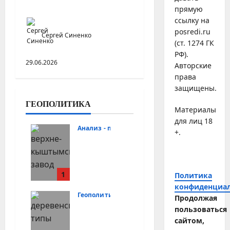
рейтинг
прямую
ссылку на
posredi.ru
Сергей Синенко
(ст. 1274 ГК
РФ).
29.06.2026
Авторские
права
защищены.
ГЕОПОЛИТИКА
Материалы
для лиц 18
Анализ - прогноз
+.
Старопр
омышле
нные
районы
1
Политика
Северно
конфиденциа
Геополитика
го Урала
Продолжая
Кому в
пользоваться
05.07.2026
царской
сайтом,
России