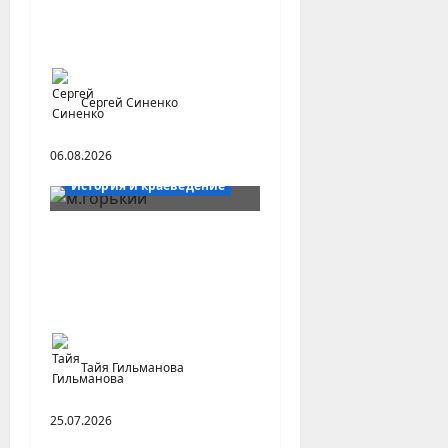
Туерное судоходство на
Волге и Шексне
Сергей Синенко
06.08.2026
История и краеведение
Неопубликованная
«История русских
городов» раннесоветской
эпохи
Тайя Гильманова
25.07.2026