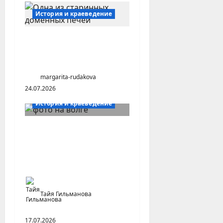
История и краеведение
Малоизвестные заводы
Южного Урала
(Челябинская область)
margarita-rudakova
24.07.2026
История и краеведение
О чем молчит
«Статистический
справочник Нижней
Волги 1929-1933»
Тайя Гильманова
17.07.2026