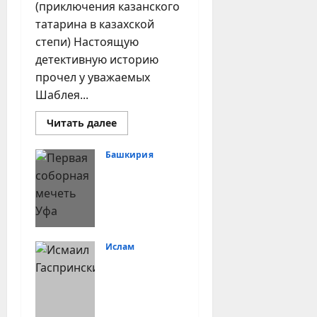
(приключения казанского
татарина в казахской
степи) Настоящую
детективную историю
прочел у уважаемых
Шаблея...
Прочитать
Читать далее
больше
о
Мухаммад
Башкирия
Мансуров,
О книге
проповедник
суфизма
«Ислам в
в
казахской
Башкортос
степи
тане»
издательст
Ислам
ва
Как имя
«Медина»
Исмаила
22.04.2026
Гаспринско
го стало