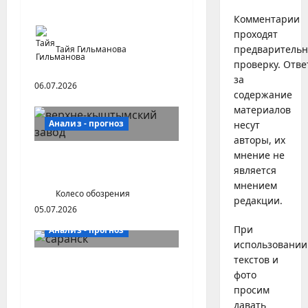
саратовской глубинки
Комментарии
проходят
предваритель
Тайя Гильманова
проверку. Отве
за
06.07.2026
содержание
материалов
Анализ - прогноз
несут
авторы, их
мнение не
Старопромышленные
является
районы Северного Урала
мнением
Колесо обозрения
редакции.
05.07.2026
При
Анализ - прогноз
использовании
текстов и
Мордовия: ментальная
фото
устойчивость и
просим
стабильный кредитный
давать