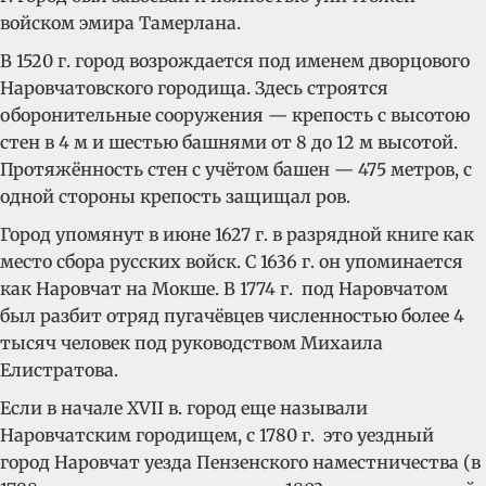
войском эмира Тамерлана.
В 1520 г. город возрождается под именем дворцового
Наровчатовского городища. Здесь строятся
оборонительные сооружения — крепость с высотою
стен в 4 м и шестью башнями от 8 до 12 м высотой.
Протяжённость стен с учётом башен — 475 метров, с
одной стороны крепость защищал ров.
Город упомянут в июне 1627 г. в разрядной книге как
место сбора русских войск. С 1636 г. он упоминается
как Наровчат на Мокше. В 1774 г. под Наровчатом
был разбит отряд пугачёвцев численностью более 4
тысяч человек под руководством Михаила
Елистратова.
Если в начале XVII в. город еще называли
Наровчатским городищем, с 1780 г. это уездный
город Наровчат уезда Пензенского наместничества (в