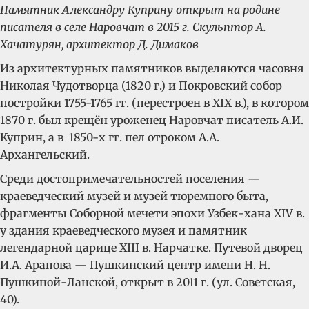
Памятник Александру Куприну открыт на родине
писателя в селе Наровчат в 2015 г. Скульптор А.
Хачатурян, архитектор Д. Димаков
Из архитектурных памятников выделяются часовня
Николая Чудотворца (1820 г.) и Покровский собор
постройки 1755-1765 гг. (перестроен в XIX в.), в котором
1870 г. был крещён уроженец Наровчат писатель А.И.
Куприн, а в 1850-х гг. пел отроком А.А.
Архангельский.
Среди достопримечательностей поселения —
краеведческий музей и музей тюремного быта,
фрагменты Соборной мечети эпохи Узбек-хана XIV в.
у здания краеведческого музея и памятник
легендарной царице XIII в. Нарчатке. Путевой дворец
И.А. Арапова — Пушкинский центр имени Н. Н.
Пушкиной-Ланской, открыт в 2011 г. (ул. Советская,
40).