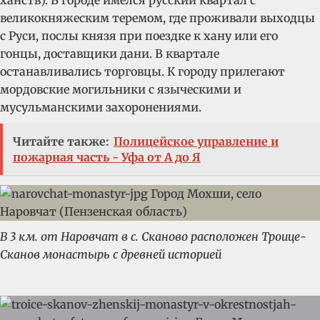
ханств). В городе имелся русский квартал с
великокняжеским теремом, где проживали выходцы
с Руси, послы князя при поездке к хану или его
гонцы, доставщики дани. В квартале
останавливались торговцы. К городу прилегают
мордовские могильники с языческими и
мусульманскими захоронениями.
Читайте также:
Полицейское управление и
пожарная часть - Уфа от А до Я
В 3 км. от Наровчат в с. Сканово расположен Троице-
Сканов монастырь с древней историей