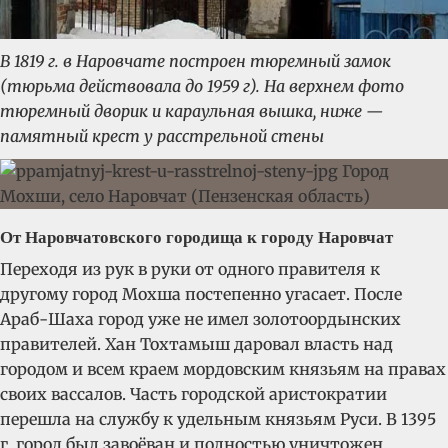
В 1819 г. в Наровчате построен тюремный замок
(тюрьма действовала до 1959 г). На верхнем фото
тюремный дворик и караульная вышка, ниже —
памятный крест у расстрельной стены
От Наровчатовского городища к городу Наровчат
Переходя из рук в руки от одного правителя к
другому город Мохша постепенно угасает. После
Араб-Шаха город уже не имел золотоордынских
правителей. Хан Тохтамыш даровал власть над
городом и всем краем мордовским князьям на правах
своих вассалов. Часть городской аристократии
перешла на службу к удельным князьям Руси. В 1395
г. город был завоёван и полностью уничтожен