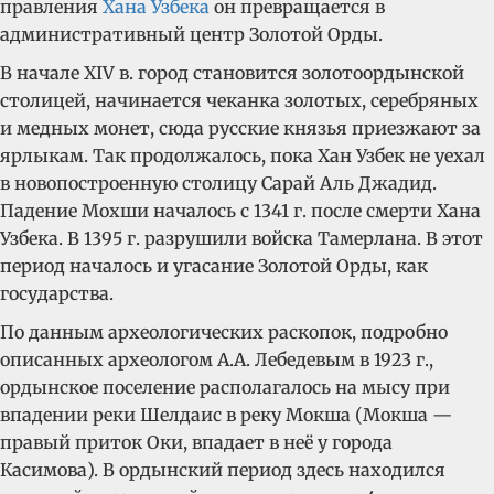
правления
Хана Узбека
он превращается в
административный центр Золотой Орды.
В начале XIV в. город становится золотоордынской
столицей, начинается чеканка золотых, серебряных
и медных монет, сюда русские князья приезжают за
ярлыкам. Так продолжалось, пока Хан Узбек не уехал
в новопостроенную столицу Сарай Аль Джадид.
Падение Мохши началось с 1341 г. после смерти Хана
Узбека. В 1395 г. разрушили войска Тамерлана. В этот
период началось и угасание Золотой Орды, как
государства.
По данным археологических раскопок, подробно
описанных археологом А.А. Лебедевым в 1923 г.,
ордынское поселение располагалось на мысу при
впадении реки Шелдаис в реку Мокша (Мокша —
правый приток Оки, впадает в неё у города
Касимова). В ордынский период здесь находился