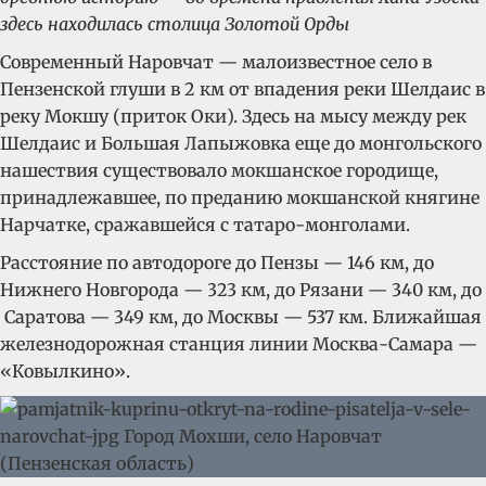
здесь находилась столица Золотой Орды
Современный Наровчат — малоизвестное село в
Пензенской глуши в 2 км от впадения реки Шелдаис в
реку Мокшу (приток Оки). Здесь на мысу между рек
Шелдаис и Большая Лапыжовка еще до монгольского
нашествия существовало мокшанское городище,
принадлежавшее, по преданию мокшанской княгине
Нарчатке, сражавшейся с татаро-монголами.
Расстояние по автодороге до Пензы — 146 км, до
Нижнего Новгорода — 323 км, до Рязани — 340 км, до
Саратова — 349 км, до Москвы — 537 км. Ближайшая
железнодорожная станция линии Москва-Самара —
«Ковылкино».