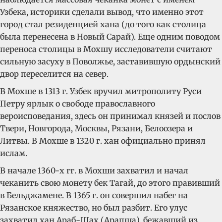
Узбека, историки сделали вывод, что именно этот
город стал резиденцией хана (до того как столица
была перенесена в Новый Сарай). Еще одним поводом
переноса столицы в Мохшу исследователи считают
сильную засуху в Поволжье, заставившую ордынский
двор переселится на север.
В Мохше в 1313 г. Узбек вручил митрополиту Руси
Петру ярлык о свободе православного
вероисповедания, здесь он принимал князей и послов
Твери, Новгорода, Москвы, Рязани, Белоозера и
Литвы. В Мохше в 1320 г. хан официально принял
ислам.
В начале 1360-х гг. в Мохши захватил и начал
чеканить свою монету бек Тагай, до этого правивший
в Бельджамене. В 1365 г. он совершил набег на
Рязанское княжество, но был разбит. Его улус
захватил хан Араб-Шах (Арапша), бежавший из