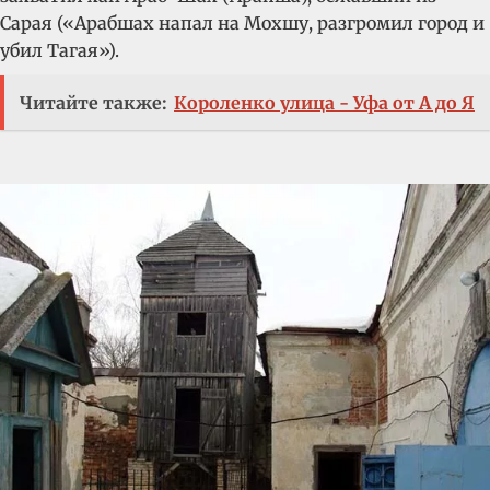
Сарая («Арабшах напал на Мохшу, разгромил город и
убил Тагая»).
Читайте также:
Короленко улица - Уфа от А до Я