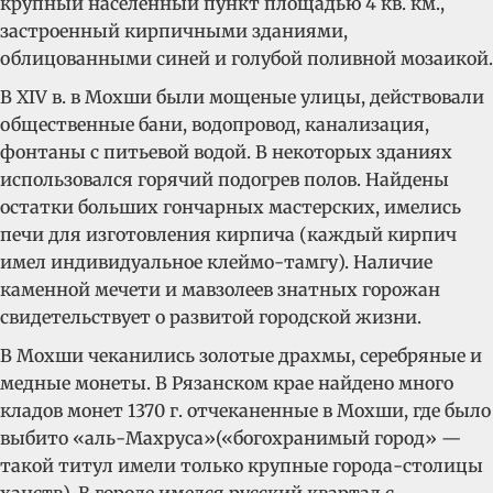
крупный населенный пункт площадью 4 кв. км.,
застроенный кирпичными зданиями,
облицованными синей и голубой поливной мозаикой.
В XIV в. в Мохши были мощеные улицы, действовали
общественные бани, водопровод, канализация,
фонтаны с питьевой водой. В некоторых зданиях
использовался горячий подогрев полов. Найдены
остатки больших гончарных мастерских, имелись
печи для изготовления кирпича (каждый кирпич
имел индивидуальное клеймо-тамгу). Наличие
каменной мечети и мавзолеев знатных горожан
свидетельствует о развитой городской жизни.
В Мохши чеканились золотые драхмы, серебряные и
медные монеты. В Рязанском крае найдено много
кладов монет 1370 г. отчеканенные в Мохши, где было
выбито «аль-Махруса»(«богохранимый город» —
такой титул имели только крупные города-столицы