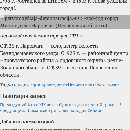
1798 г. «оставлен за штатом», в 1803 г. снова уездный
город).
Первомайская демонстрация. 1921 г.
С 1926 г. Наровчат — село, центр волости
Беднодемьянского уезда. С 1928 г. — районный центр
Наровчатского района Мордовского округа Средне-
Волжской области. С 1939 г. в составе Пензенской
области.
Tags:
город
история
краеведение
Пензенская область
село
Навигация записи
Предыдущий
Кто в XIX веке обучил якутских детей грамоте?
Следующий:
Шаманские ритуалы народов Сибири
Добавить комментарий