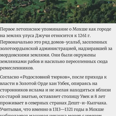
Первое летописное упоминание о Мохше как городе
на землях улуса Джучи относится к 1261 г.
Первоначально это ряд домов-усальб, заселенных
золотоордынской администрацией, надзиравшей за
мордовскими землями. Они были окружены
землянками рабов и насильно переселенных сюда
ремесленников.
Согласно «Родословной тюрков», после прихода к
власти в Золотой Орде хан Узбек, опираясь на
сторонников ислама и не желая находиться вблизи
со старой знатью, оставляет столицу Увек и 8 лет
проживает в северных странах Дешт-и-Кыпчака.
Учитывая, что именно в 1313—1321 годы в Мохше
наблюдается массовая чеканка монет с именем