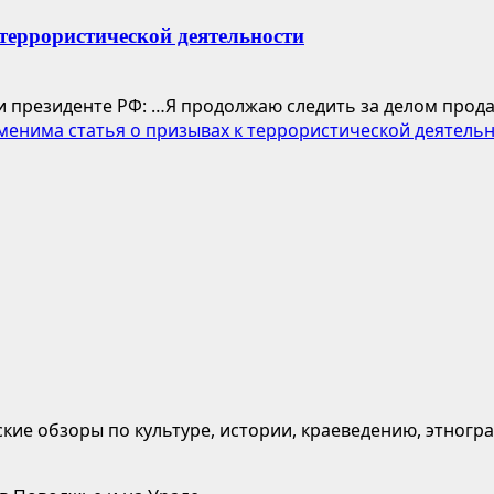
террористической деятельности
и президенте РФ: …Я продолжаю следить за делом прод
менима статья о призывах к террористической деятель
кие обзоры по культуре, истории, краеведению, этногр