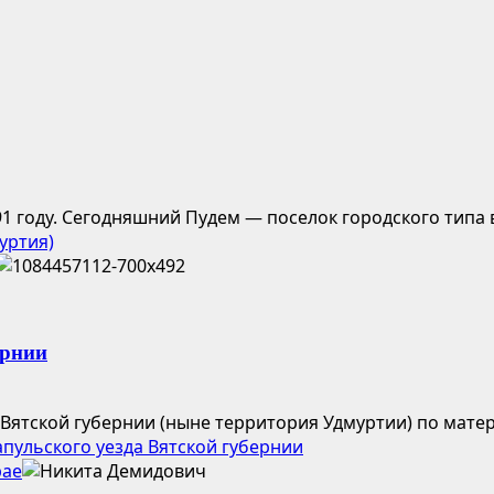
1 году. Сегодняшний Пудем — поселок городского типа в
уртия)
ернии
 Вятской губернии (ныне территория Удмуртии) по матер
пульского уезда Вятской губернии
рае