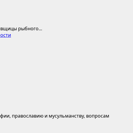
авщицы рыбного...
ности
афии, православию и мусульманству, вопросам