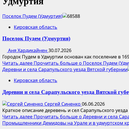
Удмуртия
Поселок Пудем (Удмуртия)
Кировская область
Поселок Пудем (Удмуртия)
Аня Хардикайнен
30.07.2026
Городок Пудем в Удмуртии основан как поселение в 169
Читать далее
Прочитать больше о Поселок Пудем (Удм
Деревни и села Сарапульского уезда Вятской губернии
Кировская область
Деревни и села Сарапульского уезда Вятской губ
Сергей Синенко
06.06.2026
Краткое описание деревень и сел Сарапульского уезда
Читать далее
Прочитать больше о Деревни и села Сара
Промышленники Демидовы на Урале и в удмуртском к