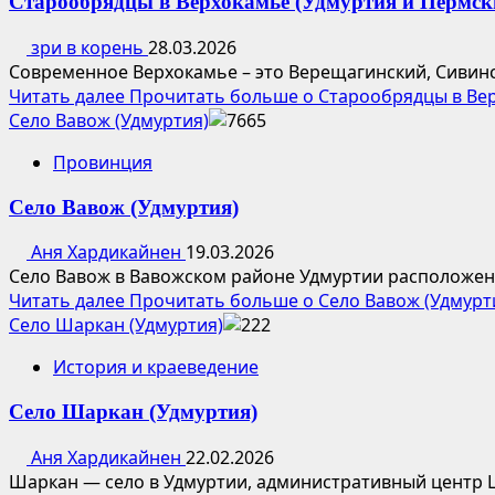
Старообрядцы в Верхокамье (Удмуртия и Пермск
зри в корень
28.03.2026
Современное Верхокамье – это Верещагинский, Сивинск
Читать далее
Прочитать больше о Старообрядцы в Вер
Село Вавож (Удмуртия)
Провинция
Село Вавож (Удмуртия)
Аня Хардикайнен
19.03.2026
Село Вавож в Вавожском районе Удмуртии расположено п
Читать далее
Прочитать больше о Село Вавож (Удмурт
Село Шаркан (Удмуртия)
История и краеведение
Село Шаркан (Удмуртия)
Аня Хардикайнен
22.02.2026
Шаркан — село в Удмуртии, административный центр Ш