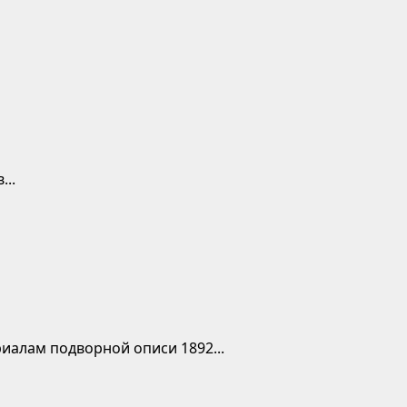
...
иалам подворной описи 1892...