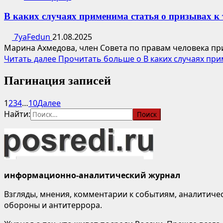
В каких случаях применима статья о призывах к 
7yaFedun
21.08.2025
Марина Ахмедова, член Совета по правам человека пр
Читать далее
Прочитать больше о В каких случаях при
Пагинация записей
1
2
3
4
…
10
Далее
Найти:
информационно-аналитический журнал
Взгляды, мнения, комментарии к событиям, аналитичес
обороны и антитеррора.