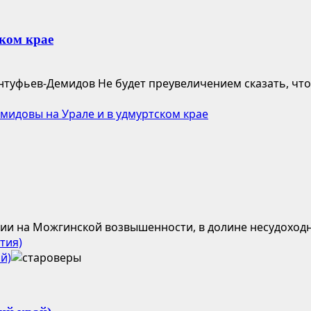
ком крае
туфьев-Демидов Не будет преувеличением сказать, чт
идовы на Урале и в удмуртском крае
ии на Можгинской возвышенности, в долине несудоходно
тия)
й)