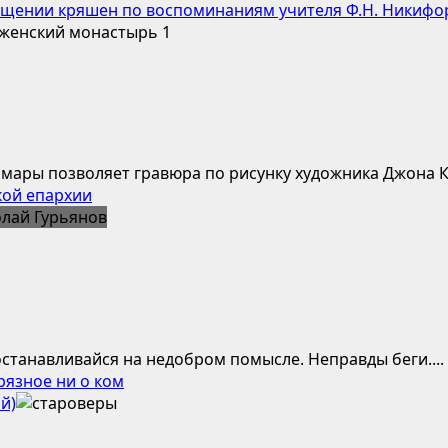
щении кряшен по воспоминаниям учителя Ф.Н. Никифо
ары позволяет гравюра по рисунку художника Джона Кэс
кой епархии
останавливайся на недобром помысле. Неправды беги....
рязное ни о ком
й)