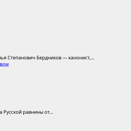
ья Степанович Бердников — канонист,...
твом
 Русской равнины от...