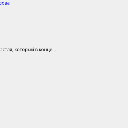
рова
тля, который в конце...