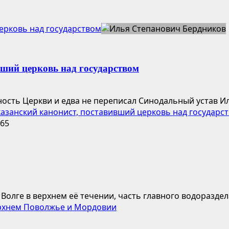
ерковь над государством
ший церковь над государством
ость Церкви и едва не переписал Синодальный устав Ил
азанский канонист, поставивший церковь над государс
лге в верхнем её течении, часть главного водораздела
рхнем Поволжье и Мордовии