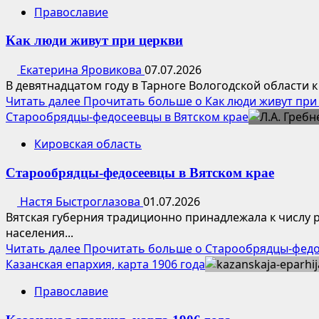
Православие
Как люди живут при церкви
Екатерина Яровикова
07.07.2026
В девятнадцатом году в Тарноге Вологодской области к
Читать далее
Прочитать больше о Как люди живут при
Старообрядцы-федосеевцы в Вятском крае
Кировская область
Старообрядцы-федосеевцы в Вятском крае
Настя Быстроглазова
01.07.2026
Вятская губерния традиционно принадлежала к числу
населения...
Читать далее
Прочитать больше о Старообрядцы-федо
Казанская епархия, карта 1906 года
Православие