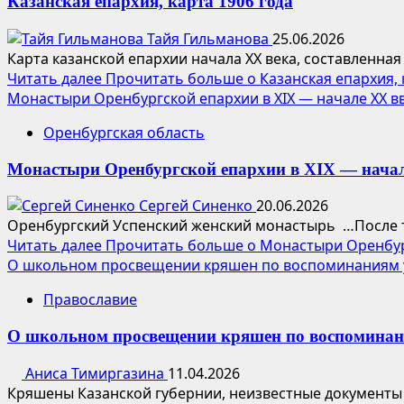
Казанская епархия, карта 1906 года
Тайя Гильманова
25.06.2026
Карта казанской епархии начала XX века, составленная
Читать далее
Прочитать больше о Казанская епархия, 
Монастыри Оренбургской епархии в XIX — начале XX вв
Оренбургская область
Монастыри Оренбургской епархии в XIX — начал
Сергей Синенко
20.06.2026
Оренбургский Успенский женский монастырь …После тог
Читать далее
Прочитать больше о Монастыри Оренбургс
О школьном просвещении кряшен по воспоминаниям 
Православие
О школьном просвещении кряшен по воспоминан
Аниса Тимиргазина
11.04.2026
Кряшены Казанской губернии, неизвестные документы Э