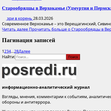
Старообрядцы в Верхокамье (Удмуртия и Пермск
зри в корень
28.03.2026
Современное Верхокамье – это Верещагинский, Сивинск
Читать далее
Прочитать больше о Старообрядцы в Вер
Пагинация записей
1
2
3
4
…
28
Далее
Найти:
информационно-аналитический журнал
Взгляды, мнения, комментарии к событиям, аналитичес
обороны и антитеррора.