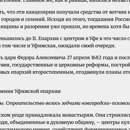
селения. Главным же, как и раньше, являлась нехват
ь, что эти канцелярии получали средства от вотчин и
родов и селений. Исходя из этого, тогдашняя Россия 
ванщины и разорения уже прошли, но времена хотя б
ьшилось до 11. Епархия с центром в Уфе в это число 
в том числе и Уфимская, ожидали своей очереди.
ть царя Федора Алексеевича 27 апреля 1682 года и пос
твия, государственные и церковные реформы, постро
овых епархий второстепенным, отодвинули планы от
ы. Строительство велось зодчими новгородско-псковской
ском уезде принадлежала монастырям. Они строились
люди, объединенные в духовную общину, – центры кул
 христианского учения, содействуют формирующимся