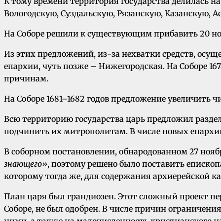
К тому времени территория государства делилась на
Вологодскую, Суздальскую, Рязанскую, Казанскую, А
На Соборе решили к существующим прибавить 20 нов
Из этих предложений, из-за нехватки средств, осущ
епархии, чуть позже – Нижегородская. На Соборе 167
причинам.
На Соборе 1681–1682 годов предложение увеличить ч
Всю территорию государства царь предложил раздел
подчинить их митрополитам. В числе новых епархий
В соборном постановлении, обнародованном 27 ноября
знающего»
, поэтому решено было поставить еписко
которому тогда же, для содержания архиерейской к
План царя был грандиозен. Этот сложный проект пер
Соборе, не был одобрен. В числе причин ограничени