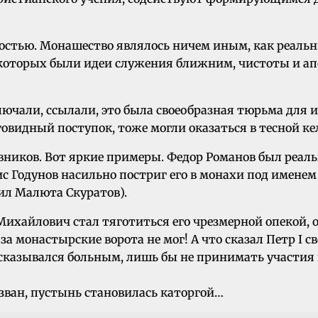
ностью. Монашество являлось ничем иным, как реаль
которых были идеи служения ближним, чистоты и ап
ключали, ссылали, это была своеобразная тюрьма для
овидный поступок, тоже могли оказаться в тесной ке
вников. Вот яркие примеры. Федор Романов был реал
рис Годунов насильно постриг его в монахи под имен
ил Малюта Скуратов).
Михайлович стал тяготиться его чрезмерной опекой, о
за монастырские ворота не мог! А что сказал Петр I с
казывался больным, лишь бы не принимать участия в 
изван, пустынь становилась каторгой…