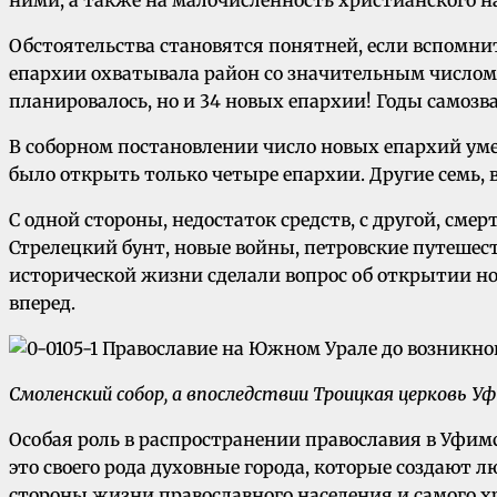
ними, а также на малочисленность христианского на
Обстоятельства становятся понятней, если вспомнит
епархии охватывала район со значительным числом го
планировалось, но и 34 новых епархии! Годы самоз
В соборном постановлении число новых епархий умен
было открыть только четыре eпapxии. Другие семь, 
С одной стороны, недостаток средств, с другой, смер
Стрелецкий бунт, новые войны, петровские путешес
исторической жизни сделали вопрос об открытии н
вперед.
Смоленский собор, а впоследствии Троицкая церковь Уф
Особая роль в распространении православия в Уфим
это своего рода духовные города, которые создают 
стороны жизни православного населения и самого