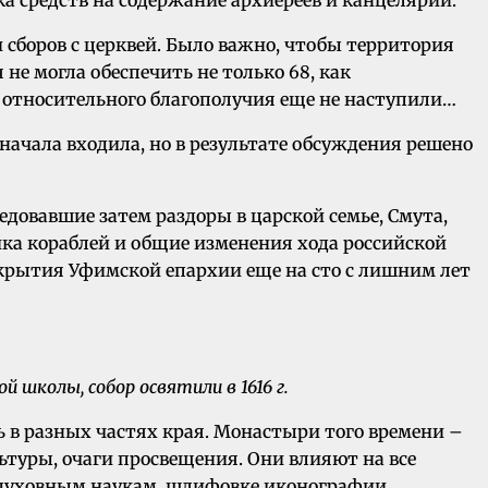
ка средств на содержание архиереев и канцелярий.
 сборов с церквей. Было важно, чтобы территория
не могла обеспечить не только 68, как
ы относительного благополучия еще не наступили…
сначала входила, но в результате обсуждения решено
ледовавшие затем раздоры в царской семье, Смута,
йка кораблей и общие изменения хода российской
крытия Уфимской епархии еще на сто с лишним лет
 школы, собор освятили в 1616 г.
 в разных частях края. Монастыри того времени –
ьтуры, очаги просвещения. Они влияют на все
 духовным наукам, шлифовке иконографии,