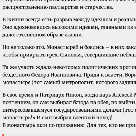
распространению пастырства и старчества.
В жизни всегда есть разрыв между идеалом и реаль
Оно вдохновлялось высокими идеями, главными из 
даже стесненном образе жизни.
Но не только это. Монастырей и боялись – в них за
чтобы прикрыть грех. Сыновья, совершившие неблаг
Та же участь ждала некоторых политических проти
бездетного Федора Иоанновича. Придя к власти, Бо
монастыре (тот самый митрополит, которого задуш
В свое время и Патриарх Никон, когда царь Алексей 
почтением, он сам выбирал блюда на обед, но выйти 
интересовавшемуся государственными делами (тот с
монастырь!» И сын выбрал военный поход!
В монастырь шли по призванию. Для тех, кто не пр