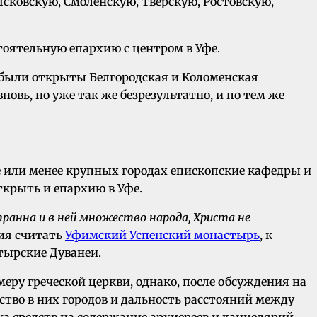
Псковскую, Смоленскую, Тверскую, Ростовскую,
тоятельную епархию с центром в Уфе.
а были открыты Белгородская и Коломенская
новь, но уже так же безрезультатно, и по тем же
е или менее крупных городах епископские кафедры и
крыть и епархию в Уфе.
ранна и в ней множество народа, Христа не
ния считать
Уфимский Успенский монастырь
, к
тырские Дуванеи.
еру греческой церкви, однако, после обсуждения на
ство в них городов и дальность расстояний между