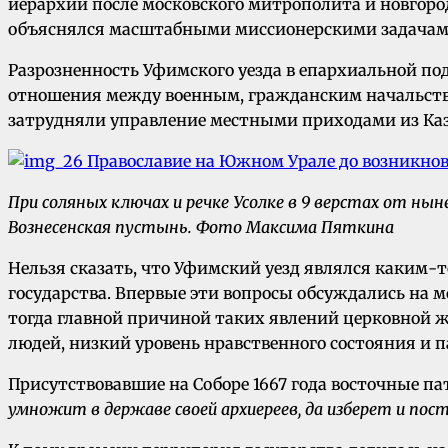
иерархии после московского митрополита и новгоро
объяснялся масштабными миссионерскими задачами
Разрозненность Уфимского уезда в епархиальной по
отношения между военным, гражданским начальство
затрудняли управление местными приходами из Каз
При соляных ключах и речке Усолке в 9 верстах от нын
Вознесенская пустынь.
Фото Максима Пяткина
Нельзя сказать, что Уфимский уезд являлся каким-
государства. Впервые эти вопросы обсуждались на м
тогда главной причиной таких явлений церковной ж
людей, низкий уровень нравственного состояния и п
Присутствовавшие на Соборе 1667 года восточные п
умножит в державе своей apxиepeев, да изберет и по