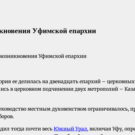
икновения Уфимской епархии
ория ее делилась на двенадцать епархий – церковных
лись в церковном подчинении двух метрополий – Казан
уководство местным духовенством ограничивалось, п
боров.
одил тогда почти весь
Южный Урал
, включая Уфу, оп