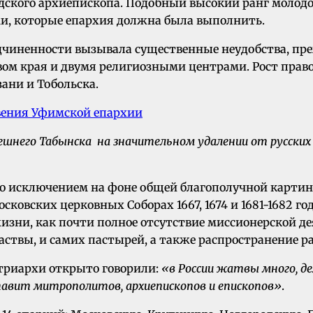
дского архиепископа. Подобный высокий ранг молодой
, которые епархия должна была выполнить.
дчиненности вызывала существенные неудобства, пре
м края и двумя религиозными центрами. Рост правос
ани и Тобольска.
ешнего Табынска на значительном удалении от русских п
то исключением на фоне общей благополучной картин
осковских церковных Соборах 1667, 1674 и 1681-1682 
изни, как почти полное отсутствие миссионерской де
аствы, и самих пастырей, а также распространение ра
атриархи открыто говорили:
«в России жатвы много, д
ставит митрополитов, apxиeпископов и епископов»
.