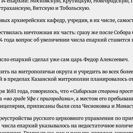
 14 eпapxий: Московскую, Крутицкую, Новгородскую, 
страханскую, Вятскую и Тобольскую.
ых apxиepeйских кафедр, учредив, в их числе, самос
ествилась ничтожная их часть: сразу же после Собор
4 года вопрос об увеличении числа епархий ставится в
исло епархий сделал уже сам царь Федор Алексеевич.
ить на митрополичьи округа и учредить во всех боле
 в пределах Казанской митрополии планировалось от
 1681 года, говорилось, что
«Сибирская сторона прост
па
«во граде Уфе с пригородами»
, а местом его пребыва
анцелярии, приписаны были села Чесноковка и Монас
еустройства русского церковного управления по прим
я числа епархий указывалось на недостаточное количе