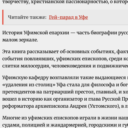
творчеству, христианской пассионарностью, о кото
Читайте также:
Гей-парад в Уфе
История Уфимской епархии — часть биографии русског
малом зеркале.
Эта книга рассказывает об основных событиях, фак
события повлиявших, уфимских епископов, среди к
слитки милосердия, человековедения и подвижничес
Уфимскую кафедру возглавляли такие выдающиеся ц
«удаления из столиц» Уфа стала для философа и бог
претендентов на патриарший престол, главный, и х
вошел в историю как организатор и глава Русской 
реформатора архиепископа Андрея (Ухтомского), в 
Многие из уфимских епископов играли в жизни наш
судами, полицией и жандармерией, городскими и гу