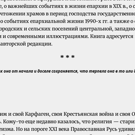
, о важнейших событиях в жизни епархии в XIX в., о с
чтожении храмов в период господства государственно
, о событиях епархиальной жизни 1990-х гг. а также
родских и сельских поселений центральной, западно
и и современными иллюстрациями. Книга адресуется
 авторской редакции.
* * *
 она от начала и доселе сохраняется, что терпела она в то или 
м и свой Карфаген, своя Крестьянская война и своя О
вь. Кому-то еще недавно казалось, что религия — ста
еизма. Но на пороге XXI века Православная Русь удив