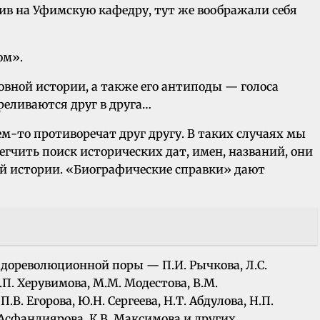
пив на Уфимскую кафедру, тут же воображали себя
ом».
вной истории, а также его антиподы — голоса
ереливаются друг в друга…
м-то противоречат друг другу. В таких случаях мы
гчить поиск исторических дат, имен, названий, они
ой истории. «Биографические справки» дают
 дореволюционной поры — П.И. Рычкова, Л.С.
К.П. Херувимова, М.М. Модестова, В.М.
. Егорова, Ю.Н. Сергеева, Н.Т. Абдулова, Н.П.
. Асфандиярова, К.В. Максимова и других.