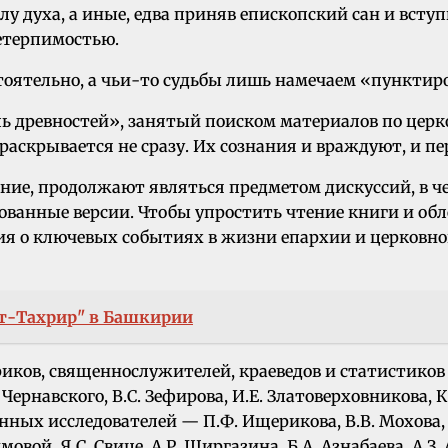
лу духа, а иные, едва приняв епископский сан и всту
етерпимостью.
стоятельно, а чьи-то судьбы лишь намечаем «пунктир
 древностей», занятый поиском материалов по церко
 раскрывается не сразу. Их сознания и враждуют, и п
ние, продолжают являться предметом дискуссий, в че
ванные версии. Чтобы упростить чтение книги и обле
ия о ключевых событиях в жизни епархии и церковн
ут-Тахрир" в Башкирии
риков, священнослужителей, краеведов и статистиков
. Чернавского, В.С. Зефирова, И.Е. Златоверховникова, 
ых исследователей — П.Ф. Ищерикова, В.В. Мохова, П.В
овой, Я.С. Свице, А.Р. Ширгазина, Б.А. Азнабаева, А.З