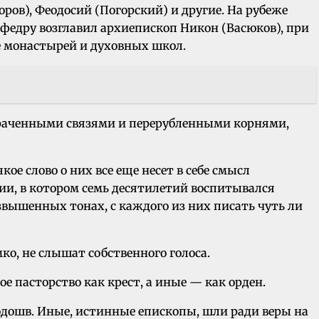
ров), Феодосий (Погорский) и другие. На рубеже
едру возглавил архиепископ Никон (Васюков), при
е монастырей и духовных школ.
траченными связями и перерубленными корнями,
е слово о них все еще несет в себе смысл
ии, в котором семь десятилетий воспитывался
звышенных тонах, с каждого из них писать чуть ли
о, не слышат собственного голоса.
е пасторство как крест, а иные — как орден.
подошв. Иные, истинные епископы, шли ради веры на