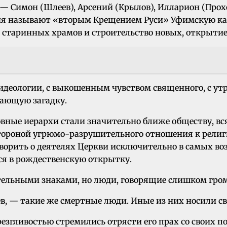
 — Симон (Шлеев), Арсений (Крылов), Илларион (Прохо
ня называют «вторым Крещением Руси» Уфимскую каф
е старинных храмов и строительство новых, открыти
 идеологии, с выкошенным чувством священного, с у
жающую загадку.
ные иерархи стали значительно ближе обществу, всяко
стороной угрюмо-разрушительного отношения к религ
оворить о деятелях Церкви исключительно в самых во
тся в рождественскую открытку.
тельными знаками, но люди, говорящие слишком громк
, — такие же смертные люди. Иные из них носили сво
резгливостью стремились отрясти его прах со своих 