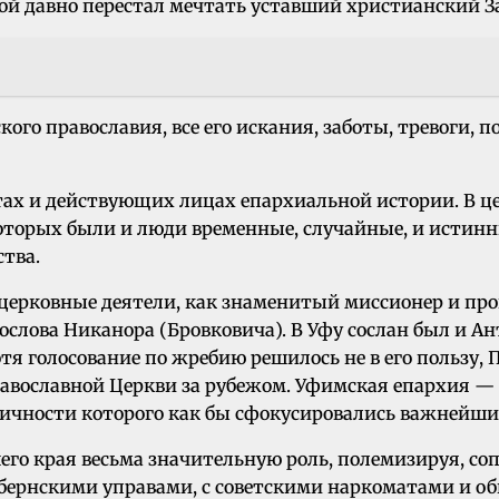
рой давно перестал мечтать уставший христианский З
о православия, все его искания, заботы, тревоги, по
тах и действующих лицах епархиальной истории. В це
оторых были и люди временные, случайные, и истин
тва.
ерковные деятели, как знаменитый миссионер и про
ослова Никанора (Бровковича). В Уфу сослан был и А
отя голосование по жребию решилось не в его пользу
Православной Церкви за рубежом. Уфимская епархия 
личности которого как бы сфокусировались важнейши
его края весьма значительную роль, полемизируя, с
бернскими управами, с советскими наркоматами и об