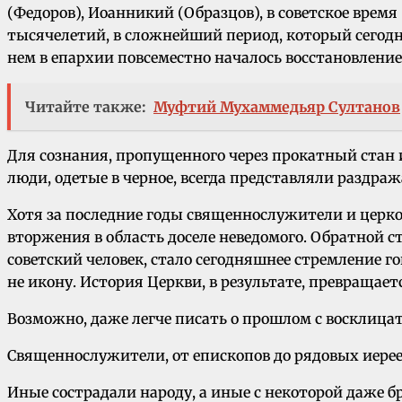
(Федоров), Иоанникий (Образцов), в советское время
тысячелетий, в сложнейший период, который сегод
нем в епархии повсеместно началось восстановлени
Читайте также:
Муфтий Мухаммедьяр Султанов
Для сознания, пропущенного через прокатный стан
люди, одетые в черное, всегда представляли раздра
Хотя за последние годы священнослужители и церков
вторжения в область доселе неведомого. Обратной 
советский человек, стало сегодняшнее стремление г
не икону. История Церкви, в результате, превращае
Возможно, даже легче писать о прошлом с восклица
Священнослужители, от епископов до рядовых иереев
Иные сострадали народу, а иные с некоторой даже б