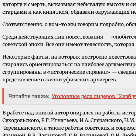
каторгу и смерть, выказывая небывалую высоту и си
старцами и как кипятком, обдавали окружающих н
Соответственно, о ком-то мы говорим подробно, об
Среди действующих лиц повествования — «любитель
советской эпохи. Все они имеют телесность, которая
Некоторые факты, на которых построено повествова
старались ориентироваться на наиболее аргументиро
сгруппированы в «исторические справки» — сведен
представление о жизни уфимских архиереев.
Читайте также:
Уголовные дела лидеров "Хизб 
В работе над книгой автор опирался на работы исто
Суходольского, Р.Г. Игнатьева, И.А. Сперанского, Н.М
Черемшанского, а также работы советских и современн
Зиминой, В.В. Латыповой, О.В. Васильевой, О.И. Любим