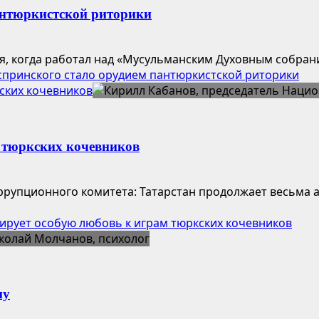
антюркистской риторики
, когда работал над «Мусульманским Духовным собранием
спринского стало орудием пантюркистской риторики
ских кочевников
м тюркских кочевников
ррупционного комитета: Татарстан продолжает весьма 
ирует особую любовь к играм тюркских кочевников
му