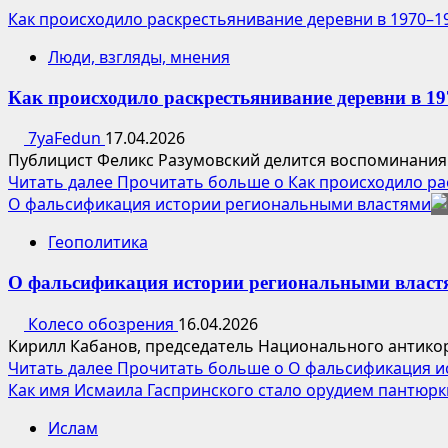
Как происходило раскрестьянивание деревни в 1970–1
Люди, взгляды, мнения
Как происходило раскрестьянивание деревни в 19
7yaFedun
17.04.2026
Публицист Феликс Разумовский делится воспоминаниями
Читать далее
Прочитать больше о Как происходило ра
О фальсификация истории региональными властями
Геополитика
О фальсификация истории региональными власт
Колесо обозрения
16.04.2026
Кирилл Кабанов, председатель Национального антикор
Читать далее
Прочитать больше о О фальсификация и
Как имя Исмаила Гаспринского стало орудием пантюрк
Ислам