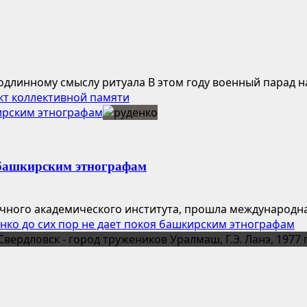
длинному смыслу ритуала В этом году военный парад на
кт коллективной памяти
кирским этнографам
я башкирским этнографам
ичного академического института, прошла международн
нко до сих пор не дает покоя башкирским этнографам