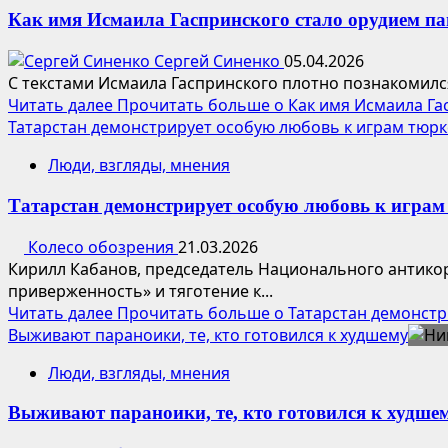
Как имя Исмаила Гаспринского стало орудием п
Сергей Синенко
05.04.2026
С текстами Исмаила Гаспринского плотно познакомился
Читать далее
Прочитать больше о Как имя Исмаила Га
Татарстан демонстрирует особую любовь к играм тюрк
Люди, взгляды, мнения
Татарстан демонстрирует особую любовь к игра
Колесо обозрения
21.03.2026
Кирилл Кабанов, председатель Национального антико
приверженность» и тяготение к...
Читать далее
Прочитать больше о Татарстан демонстр
Выживают параноики, те, кто готовился к худшему
Люди, взгляды, мнения
Выживают параноики, те, кто готовился к худше