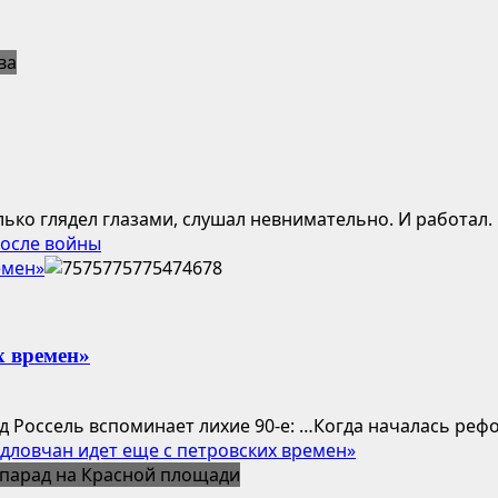
ко глядел глазами, слушал невнимательно. И работал. В
после войны
емен»
х времен»
рд Россель вспоминает лихие 90-е: …Когда началась реф
дловчан идет еще с петровских времен»