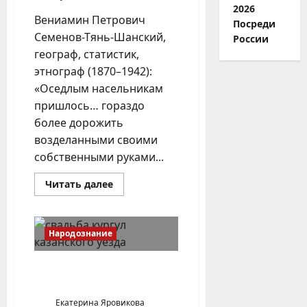
2026
Вениамин Петрович
Посреди
Семенов-Тянь-Шанский,
России
географ, статистик,
этнограф (1870–1942):
«Оседлым насельникам
пришлось… гораздо
более дорожить
возделанными своими
собственными руками...
Прочитать
Читать далее
больше
о
Патриотизм
оседлых
и
Народознание
кочевых
народов
Свадебные обряды села
Кургул Казанского уезда
Екатерина Яровикова