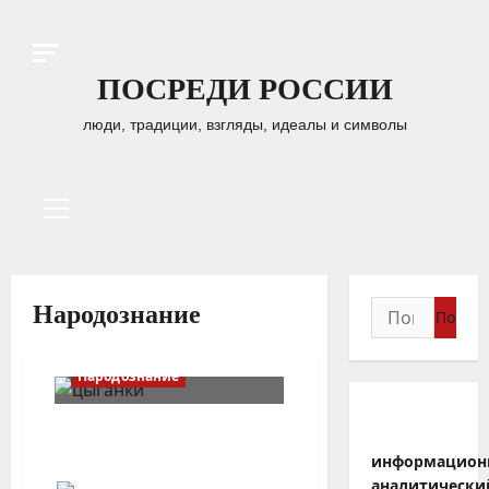
Перейти
к
содержимому
ПОСРЕДИ РОССИИ
люди, традиции, взгляды, идеалы и символы
Основное
меню
Найти:
Народознание
Народознание
Цыгане в Центральной
России и Урало-Поволжье
информацион
аналитически