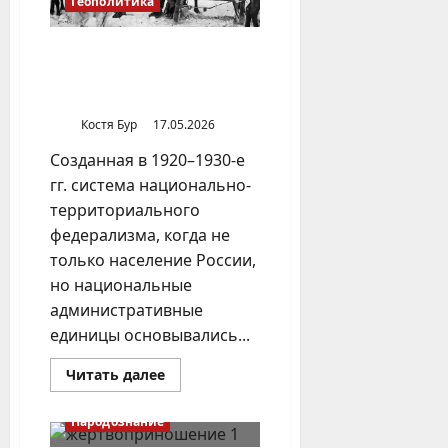
Геополитика
Национальные округа в
системе территориального
устройства России
Костя Бур
17.05.2026
Созданная в 1920–1930-е
гг. система национально-
территориального
федерализма, когда не
только население России,
но национальные
административные
единицы основывались...
Прочитать
Читать далее
больше
о
Национальные
Народознание
округа
в