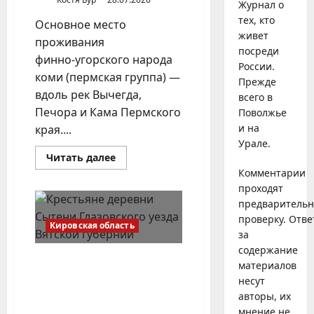
Журнал о
тех, кто
Основное место
живет
проживания
посреди
финно‑угорского народа
России.
коми (пермская группа) —
Прежде
вдоль рек Вычегда,
всего в
Печора и Кама Пермского
Поволжье
и на
края....
Урале.
Прочитать
Читать далее
больше
Комментарии
о
Уральский
проходят
народ
предваритель
коми
в
проверку. Отве
Сибири
Кировская область
за
и
на
содержание
Дальнем
Особенности северного
Востоке
материалов
характера: край называли
несут
по реке, а людей — по вере и
авторы, их
воле
мнение не