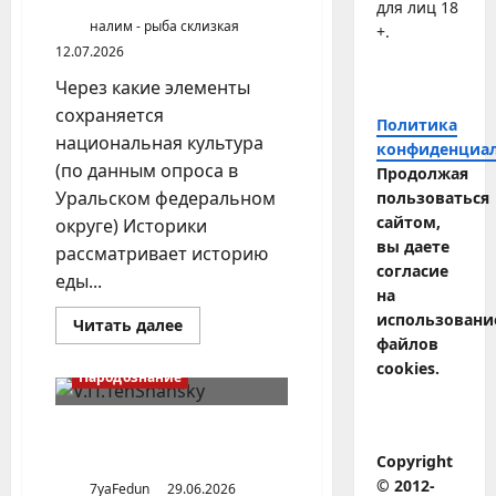
людей
для лиц 18
—
налим - рыба склизкая
+.
по
вере
12.07.2026
и
воле
Через какие элементы
сохраняется
Политика
национальная культура
конфиденциа
(по данным опроса в
Продолжая
Уральском федеральном
пользоваться
сайтом,
округе) Историки
вы даете
рассматривает историю
согласие
еды...
на
использовани
Прочитать
Читать далее
больше
файлов
о
cookies.
Национальная
Народознание
кухня
как
часть
культуры
Патриотизм оседлых и
кочевых народов
Copyright
© 2012-
7yaFedun
29.06.2026