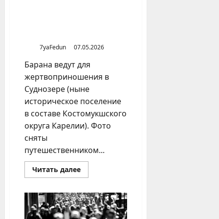
системе
территориального
Жертвоприношения
устройства
животных у народов финно-
России
угорской группы
7yaFedun
07.05.2026
Барана ведут для
жертвоприношения в
Суднозере (ныне
историческое поселение
в составе Костомукшского
округа Карелии). Фото
сняты
путешественником...
Прочитать
Читать далее
больше
о
Жертвоприношения
животных
у
народов
финно-