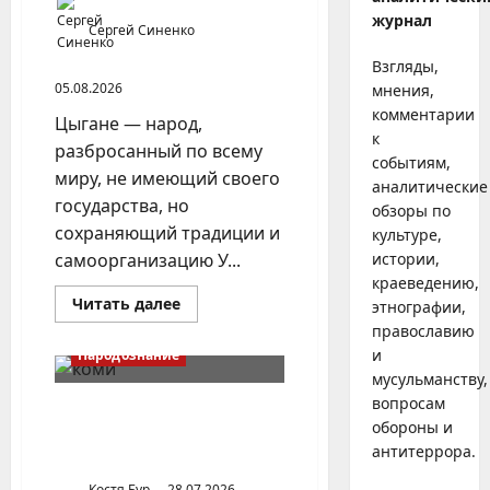
журнал
Сергей Синенко
Взгляды,
05.08.2026
мнения,
комментарии
Цыгане — народ,
к
разбросанный по всему
событиям,
миру, не имеющий своего
аналитические
государства, но
обзоры по
сохраняющий традиции и
культуре,
самоорганизацию У...
истории,
краеведению,
Прочитать
Читать далее
этнографии,
больше
православию
о
Цыгане
и
Народознание
в
Центральной
мусульманству,
России
вопросам
и
Уральский народ коми в
Урало-
обороны и
Сибири и на Дальнем
Поволжье
антитеррора.
Востоке
Костя Бур
28.07.2026