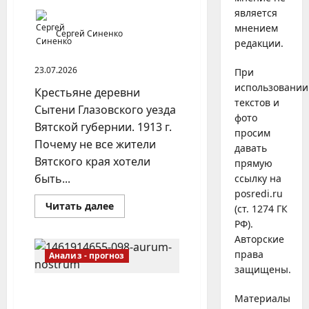
является
мнением
Сергей Синенко
редакции.
23.07.2026
При
использовании
Крестьяне деревни
текстов и
Сытени Глазовского уезда
фото
Вятской губернии. 1913 г.
просим
Почему не все жители
давать
Вятского края хотели
прямую
быть...
ссылку на
posredi.ru
Прочитать
Читать далее
(ст. 1274 ГК
больше
РФ).
о
Особенности
Авторские
северного
характера:
права
Анализ - прогноз
край
защищены.
называли
по
Национальная кухня как
реке,
Материалы
а
часть культуры