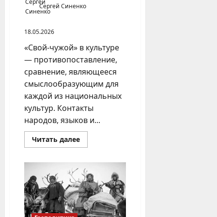
Сергей Синенко
18.05.2026
«Свой-чужой» в культуре
— противопоставление,
сравнение, являющееся
смыслообразующим для
каждой из национальных
культур. Контакты
народов, языков и...
Прочитать
Читать далее
больше
о
«Свой-
чужой»
—
смыслообразующее
противопоставление
для
национальных
культур