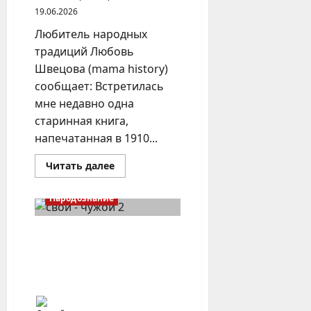
19.06.2026
Любитель народных
традиций Любовь
Швецова (mama history)
сообщает: Встретилась
мне недавно одна
старинная книга,
напечатанная в 1910...
Прочитать
Читать далее
больше
о
Свадебные
Народознание
обряды
села
Кургул
Казанского
«Свой-чужой» —
уезда
смыслообразующее
противопоставление для
национальных культур