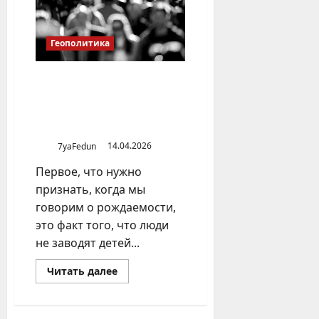
угорской
группы
Геополитика
Общество, которое вошло в
стадию модернизации, со
временем переходит в фазу
вымирания
7yaFedun
14.04.2026
Первое, что нужно
признать, когда мы
говорим о рождаемости,
это факт того, что люди
не заводят детей...
Прочитать
Читать далее
больше
о
Общество,
которое