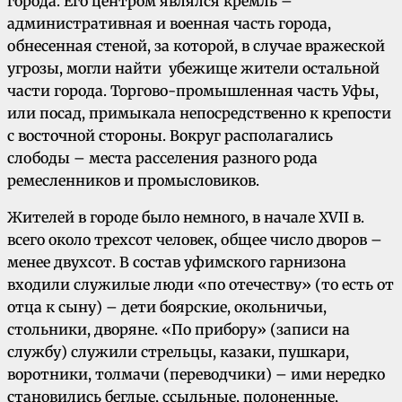
города. Его центром являлся кремль –
административная и военная часть города,
обнесенная стеной, за которой, в случае вражеской
угрозы, могли найти убежище жители остальной
части города. Торгово-промышленная часть Уфы,
или посад, примыкала непосредственно к крепости
с восточной стороны. Вокруг располагались
слободы – места расселения разного рода
ремесленников и промысловиков.
Жителей в городе было немного, в начале XVII в.
всего около трехсот человек, общее число дворов –
менее двухсот. В состав уфимского гарнизона
входили служилые люди «по отечеству» (то есть от
отца к сыну) – дети боярские, окольничьи,
стольники, дворяне. «По прибору» (записи на
службу) служили стрельцы, казаки, пушкари,
воротники, толмачи (переводчики) – ими нередко
становились беглые, ссыльные, полоненные,