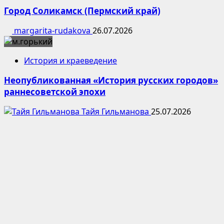
Город Соликамск (Пермский край)
margarita-rudakova
26.07.2026
История и краеведение
Неопубликованная «История русских городов»
раннесоветской эпохи
Тайя Гильманова
25.07.2026