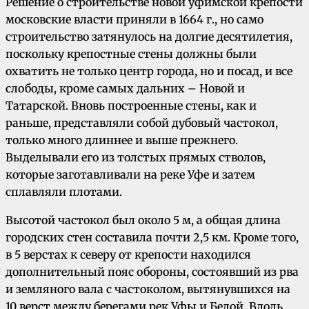
Решение о строительстве новой уфимской крепости
московские власти приняли в 1664 г., но само
строительство затянулось на долгие десятилетия,
поскольку крепостные стены должны были
охватить не только центр города, но и посад, и все
слободы, кроме самых дальних – Новой и
Татарской. Вновь построенные стены, как и
раньше, представляли собой дубовый частокол,
только много длиннее и выше прежнего.
Выделывали его из толстых прямых стволов,
которые заготавливали на реке Уфе и затем
сплавляли плотами.
Высотой частокол был около 5 м, а общая длина
городских стен составила почти 2,5 км. Кроме того,
в 5 верстах к северу от крепости находился
дополнительный пояс обороны, состоявший из рва
и земляного вала с частоколом, вытянувшихся на
10 верст между берегами рек Уфы и Белой. Вдоль