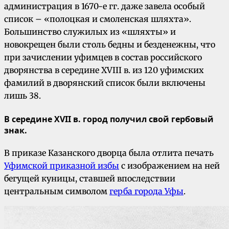
администрация в 1670-е гг. даже завела особый
список – «полоцкая и смоленская шляхта».
Большинство служилых из «шляхты» и
новокрещен были столь бедны и безденежны, что
при зачислении уфимцев в состав российского
дворянства в середине XVIII в. из 120 уфимских
фамилий в дворянский список были включены
лишь 38.
В середине XVII в. город получил свой гербовый
знак.
В приказе Казанского дворца была отлита печать
Уфимской приказной избы
с изображением на ней
бегущей куницы, ставшей впоследствии
центральным символом
герба города Уфы
.