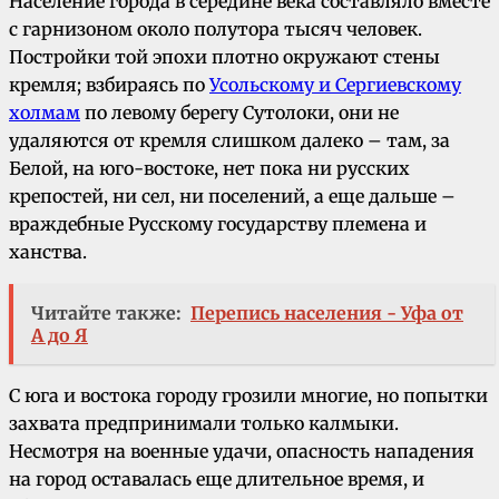
Население города в середине века составляло вместе
с гарнизоном около полутора тысяч человек.
Постройки той эпохи плотно окружают стены
кремля; взбираясь по
Усольскому и Сергиевскому
холмам
по левому берегу Сутолоки, они не
удаляются от кремля слишком далеко – там, за
Белой, на юго-востоке, нет пока ни русских
крепостей, ни сел, ни поселений, а еще дальше –
враждебные Русскому государству племена и
ханства.
Читайте также:
Перепись населения - Уфа от
А до Я
С юга и востока городу грозили многие, но попытки
захвата предпринимали только калмыки.
Несмотря на военные удачи, опасность нападения
на город оставалась еще длительное время, и