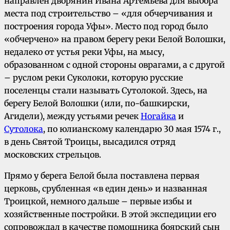
направлен дворянин Ивана Артемьева для выбора
места под строительство – «для обчерчивания и
построения города Уфы». Место под город было
«обчерчено» на правом берегу реки Белой Волошки,
недалеко от устья реки Уфы, на мысу,
образованном с одной стороны оврагами, а с другой
– руслом реки Суколоки, которую русские
поселенцы стали называть Сутолокой. Здесь, на
берегу Белой Волошки (или, по-башкирски,
Агидели), между устьями речек
Ногайка
и
Сутолока
, по юлианскому календарю 30 мая 1574 г.,
в день Святой Троицы, высадился отряд
московских стрельцов.
Прямо у берега Белой была поставлена первая
церковь, срубленная «в един день» и названная
Троицкой, немного дальше – первые избы и
хозяйственные постройки. В этой экспедиции его
сопровождал в качестве помощника боярский сын