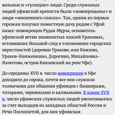
вольные и «гулящие» люди. Среди служилых
людей уфимской крепости были «новокрещены» и
люди «иноземного списка». Так, одним из первых
горожан получил поместную дачу рядом с Уфой
казах-новокрещен Рудак Мурза, основатель
уфимской ветви знаменитых князей Ураковых,
оставивших большой след в топонимике городских
окрестностей (деревни Ураково, или Князево,
Ураков-Княженкино, Дорогино, Михайловка-
Яхонтово, остров Князевский на реке Уфе).
До середины XVII в. число
новокрещен
в Уфе
доходило до сорока, почти все они служили
толмачами для общения уфимцев с башкирами,
татарами, черемисами и калмыками.
В конце XVII
в.
число уфимских служилых людей увеличивалось
за счет выходцев из западных областей России и
Речи Посполитой, для них уфимская