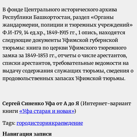
В фонде Центрального исторического архива
Республики Башкортостан, раздел «Органы
жандармерии, полиции и тюремных учреждений»
Ф.И-179, 14 ед.хр., 1849-1915 гг., 1 опись, находятся
следующие документы Уфимской губернской
тюрьмы: книга по церкви Уфимского тюремного
замка за 1849-1853 гг., отчеты о числе арестантов,
списки арестантов, требовательные ведомости на
выдачу содержания служащих тюрьмы, сведения о
продовольственных запасах Уфимской тюрьмы.
Сергей Синенко Уфа от А до Я
(Интернет-вариант
книги
«Уфа старая и новая»
)
Tags:
город
история
краеведение
Навигация записи