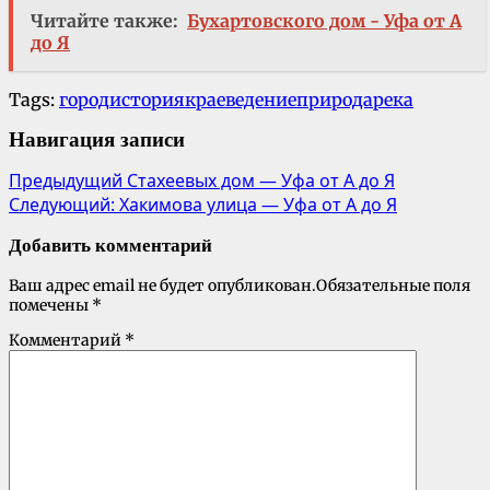
Читайте также:
Бухартовского дом - Уфа от А
до Я
Tags:
город
история
краеведение
природа
река
Навигация записи
Предыдущий
Стахеевых дом — Уфа от А до Я
Следующий:
Хакимова улица — Уфа от А до Я
Добавить комментарий
Ваш адрес email не будет опубликован.
Обязательные поля
помечены
*
Комментарий
*