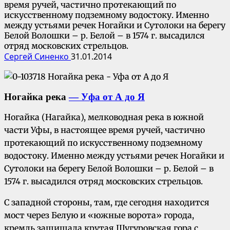
время ручей, частично протекающий по
искусственному подземному водостоку. Именно
между устьями речек Ногайки и Сутолоки на берегу
Белой Волошки – р. Белой – в 1574 г. высадился
отряд московских стрельцов.
Сергей Синенко
31.01.2014
Ногайка река
— Уфа от А до Я
Ногайка (Нагайка), мелководная река в южной
части Уфы, в настоящее время ручей, частично
протекающий по искусственному подземному
водостоку. Именно между устьями речек Ногайки и
Сутолоки на берегу Белой Волошки – р. Белой – в
1574 г. высадился отряд московских стрельцов.
С западной стороны, там, где сегодня находится
мост через Белую и «южные ворота» города,
кремль защищала крутая Шугуровская гора с