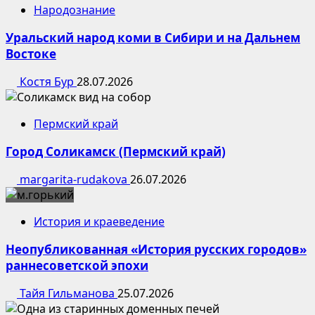
Народознание
Уральский народ коми в Сибири и на Дальнем
Востоке
Костя Бур
28.07.2026
Пермский край
Город Соликамск (Пермский край)
margarita-rudakova
26.07.2026
История и краеведение
Неопубликованная «История русских городов»
раннесоветской эпохи
Тайя Гильманова
25.07.2026