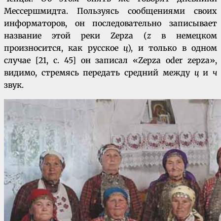
Мессершмидта. Пользуясь сообщениями своих
информаторов, он последовательно записывает
название этой реки Zepza (
z
в немецком
произносится, как русское
ц
), и только в одном
случае [21, с. 45] он записал «Zepza oder zepza»,
видимо, стремясь передать средний между
ц
и
ч
звук.