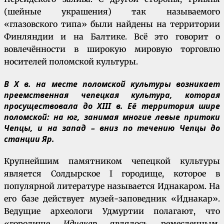
(шейные украшения) так называемого
«глазовского типа» были найдены на территории
Финляндии и на Балтике. Всё это говорит о
вовлечённости в широкую мировую торговлю
носителей поломской культуры.
В X в. на месте поломской культуры возникает
преемственная чепецкая культура, которая
просуществовала до XIII в. Её территория шире
поломской: на юг, занимая многие левые притоки
Чепцы, и на запад – вниз по течению Чепцы до
станции Яр.
Крупнейшим памятником чепецкой культуры
является Солдырское I городище, которое в
популярной литературе называется Иднакаром. На
его базе действует музей-заповедник «Иднакар».
Ведущие археологи Удмуртии полагают, что
«городище
Иднакар
являлось ремесленным,