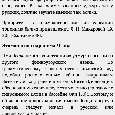
слог, слово Вятка, заимствованное удмуртами у
русских, должно звучать именно так:
Ватк
а
.
Приоритет в этимологическом исследовании
топонима
Вятка
принадлежит Л. Н. Макаровой [19,
20]. [См. также 38].
Этимология гидронима Чепца
Имя
Чепца
не объясняется ни из удмуртского, ни из
другого финноугорского языка. По
грамматическому строю у него славянский вид
подобно расположенным вблизи гидронимам
Вятка и Летка (правый приток р. Вятки), имеющим
обоснованную славянскую этимологию (ср. также с
гидронимом Вятца в бассейне Оки [30]). Поэтому и
объяснение происхождения имени Чепца в первую
очередь следует искать в русском или
древнерусском языке.