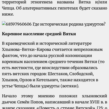
территорий этногенеза названы Вятка и/или
Чепца. Об альтернативных гипотезах будет сказано
ниже.
Коренное население средней Вятки
В краеведческой и исторической литературе
Хлынова-Вятки-Кирова считается непреложным
фактом, что до начала русской колонизации
коренным населением среднего течения Вятки (то
есть местности, где впоследствии образовались
пять вятских городов: Шестаков, Слободской,
Хлынов, Орлов и Котельнич, также находится в
устье Чепцы) были удмурты (вотяки).
Начало этому мнению положил хлыновский
дьячок Семён Попов, написавший в начале XVIII в. в
жанре сказания «Повесть о стране Вятской» [25; о