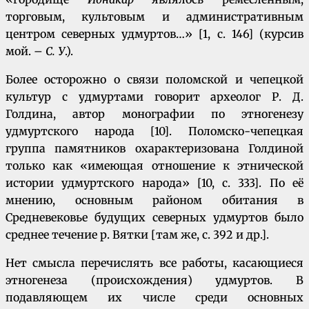
торговым, культовым и административным
центром северных удмуртов…» [1, с. 146] (курсив
мой. –
С. У
.).
Более осторожно о связи поломской и чепецкой
культур с удмуртами говорит археолог Р. Д.
Голдина, автор монографии по этногенезу
удмуртского народа [10]. Поломско-чепецкая
группа памятников охарактеризована Голдиной
только как «имеющая отношение к этнической
истории удмуртского народа» [10, с. 333]. По её
мнению, основным районом обитания в
Средневековье будущих северных удмуртов было
среднее течение р. Вятки [там же, с. 392 и др.].
Нет смысла перечислять все работы, касающиеся
этногенеза (происхождения) удмуртов. В
подавляющем их числе среди основных