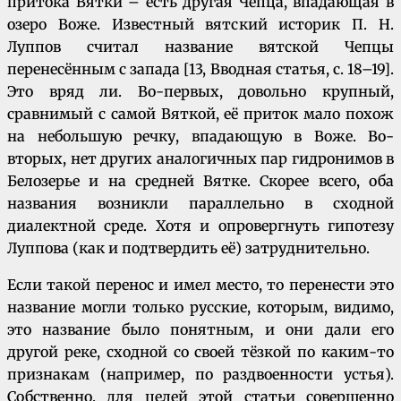
притока Вятки – есть другая Чепца, впадающая в
озеро Воже. Известный вятский историк П. Н.
Луппов считал название вятской Чепцы
перенесённым с запада [13, Вводная статья, с. 18–19].
Это вряд ли. Во-первых, довольно крупный,
сравнимый с самой Вяткой, её приток мало похож
на небольшую речку, впадающую в Воже. Во-
вторых, нет других аналогичных пар гидронимов в
Белозерье и на средней Вятке. Скорее всего, оба
названия возникли параллельно в сходной
диалектной среде. Хотя и опровергнуть гипотезу
Луппова (как и подтвердить её) затруднительно.
Если такой перенос и имел место, то перенести это
название могли только русские, которым, видимо,
это название было понятным, и они дали его
другой реке, сходной со своей тёзкой по каким-то
признакам (например, по раздвоенности устья).
Собственно, для целей этой статьи совершенно