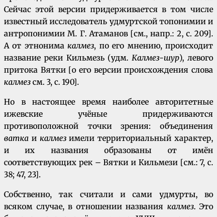
Сейчас этой версии придерживается в том числе
известный исследователь удмуртской топонимии и
антропонимии М. Г. Атаманов [см., напр.: 2, с. 209].
А от этнонима
калмез
, по его мнению, происходит
название реки Кильмезь (удм.
Калмез-шур
), левого
притока Вятки [о его версии происхождения слова
калмез
см. 3, с. 190].
Но в настоящее время наиболее авторитетные
ижевские учёные придерживаются
противоположной точки зрения: объединения
ватка
и
калмез
имели территориальный характер,
и их названия образованы от имён
соответствующих рек – Вятки и Кильмези [см.: 7, с.
38; 47, 23].
Собственно, так считали и сами удмурты, во
всяком случае, в отношении названия
калмез
. Это