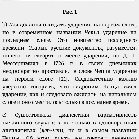
Рис. 1
b) Мы должны ожидать ударения на первом слоге,
но в современном названии
Чепца
ударение на
последнем слоге. Это новшество последнего
времени. Старые русские документы, разумеется,
ничего не говорят о месте ударения, но Д. Г.
Мессершмидт в 1726 г. в своих дневниках
неоднократно проставлял в слове Чепца ударение
на первом слоге [21]. Следовательно можно
уверенно говорить, что гидроним Чепца имел
ударение, как и следовало ожидать, на начальном
слоге и оно сместилось только в последнее время.
c) Существовала диалектная вариативность
начального звука
ц-ч
не только в однокоренных
апеллятивах (
цеп-чеп
), но и в самом названии
Чепцы. Об этом опять же говорят дневники