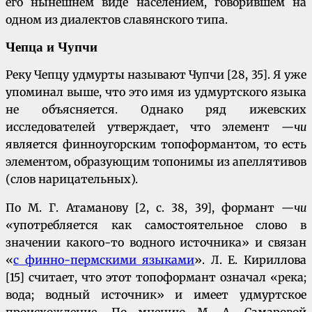
его нынешнем виде населением, говорившем на
одном из диалектов славянского типа.
Чепца и Чупчи
Реку Чепцу удмурты называют Чупчи [28, 35]. Я уже
упоминал выше, что это имя из удмуртского языка
не объясняется. Однако ряд ижевских
исследователей утверждает, что элемент —
чи
является финноугорским топоформантом, то есть
элементом, образующим топонимы из апеллятивов
(слов нарицательных).
По М. Г. Атаманову [2, с. 38, 39], формант —
чи
«употребляется как самостоятельное слово в
значении какого-то водного источника» и связан
«
с финно-пермскими языками
». Л. Е. Кириллова
[15] считает, что этот топоформант означал «река;
вода; водный источник» и имеет удмуртское
происхождение. По мнению М. А. Самаровой