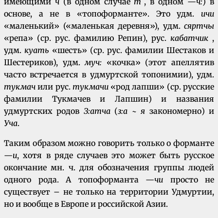
имеющими
ч
(в одном случае
т`
, в одном —
ч:
) в
основе, а не в «топоформанте». Это удм.
ичи
«маленький» («маленькая деревня»), удм.
сяртчы
«репа» (ср. рус. фамилию Репин), рус.
кабатчик
,
удм.
куать
«шесть» (ср. рус. фамилии Шестаков и
Шестериков), удм.
муч:
«кочка» (этот апеллятив
часто встречается в удмуртской топонимии), удм.
тукмач
или рус.
тукмачи
«род лапши» (ср. русские
фамилии Тукмачев и Лапшин) и названия
удмуртских родов
З:атча
(
з:а ~ я
закономерно) и
Уча
.
Таким образом можно говорить только о форманте
—
и
, хотя в ряде случаев это может быть русское
окончание мн. ч. для обозначения группы людей
одного рода. А топоформанта —
чи
просто не
существует – не только на территории Удмуртии,
но и вообще в Европе и российской Азии.