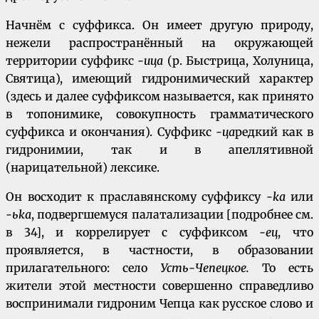
Начнём с суффикса. Он имеет другую природу,
нежели распространённый на окружающей
территории суффикс
-ица
(р. Быстрица, Холуница,
Святица), имеющий гидронимический характер
(здесь и далее суффиксом называется, как принято
в топонимике, совокупность грамматического
суффикса и окончания). Суффикс
-ца
редкий как в
гидронимии, так и в апеллятивной
(нарицательной) лексике.
Он восходит к праславянскому суффиксу
-ka
или
-ьka
, подвергшемуся палатализации [подробнее см.
в 34], и коррелирует с суффиксом
-ец
, что
проявляется, в частности, в образовании
прилагательного: село
Усть-Чепецкое.
То есть
жители этой местности совершенно справедливо
воспринимали гидроним Чепца как русское слово и