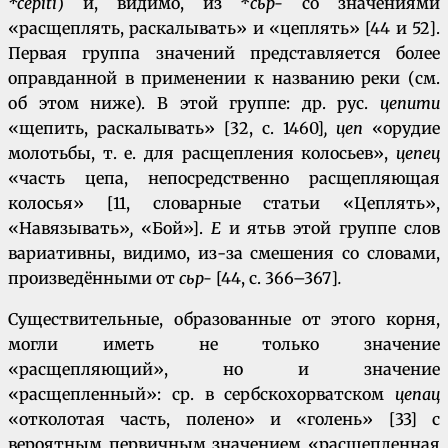
*cepiti
) и, видимо, из *
cьp-
со значениями
«расщеплять, раскалывать» и «цеплять» [44 и 52].
Первая группа значений представляется более
оправданной в применении к названию реки (см.
об этом ниже). В этой группе: др. рус.
цeпити
«щепить, раскалывать» [32, с. 1460]
, цеп
«орудие
молотьбы, т. е. для расщепления колосьев»,
цепец
«часть цепа, непосредственно расщепляющая
колосья» [11, словарные статьи «Цеплять»,
«Навязывать»
,
«Бой»].
Е
и ятьв этой группе слов
вариативны, видимо, из-за смешения со словами,
произведёнными от
cьp-
[44, с. 366–367]
.
Существительные, образованные от этого корня,
могли иметь не только значение
«расщепляющий», но и значение
«расщепленный»: ср. в сербскохорватском
цепац
«отколотая часть, полено» и «голень» [33] с
вероятным первичным значением «расщепленная