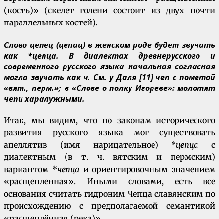
(кость)» (скелет голени состоит из двух почти
параллельных костей).
Слово цепец (цепац) в женском роде будет звучать
как *ц
е
пца. В диалектах древнерусского и
современного русского языка начальная согласная
могла звучать как ч. См. у Даля [11] чеп с пометой
«вят., перм.»; в «Слове о полку Игореве»: молотят
чепи харалужными.
Итак, мы видим, что по законам исторического
развития русского языка мог существовать
апеллятив (имя нарицательное) *
ц
е
пца
с
диалектным (в т. ч. вятским и пермским)
вариантом *
ч
е
пца
и ориентировочным значением
«расщепленная». Иными словами, есть все
основания считать гидроним Чепца славянским по
происхождению с предполагаемой семантикой
«расщеплённая (река)».