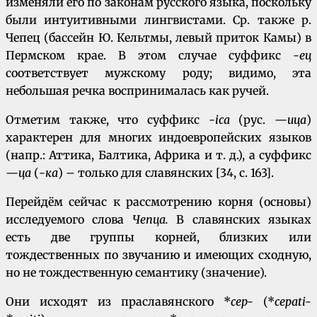
изменяли его по законам русского языка, поскольку
были интуитивными лингвистами. Ср. также р.
Чепец (бассейн Ю. Кельтмы, левый приток Камы) в
Пермском крае. В этом случае суффикс
-ец
соответствует мужскому роду; видимо, эта
небольшая речка воспринималась как ручей.
Отметим также, что суффикс
-ica
(рус. —
ица
)
характерен для многих индоевропейских языков
(напр.: Аттика, Балтика, Африка и т. д.), а суффикс
—
ца
(
-ка
) – только для славянских [34, с. 163].
Перейдём сейчас к рассмотрению корня (основы)
исследуемого слова
Чепца.
В славянских языках
есть две группы корней, близких или
тождественных по звучанию и имеющих сходную,
но не тождественную семантику (значение).
Они исходят из праславянского *
cep-
(*
cepati-