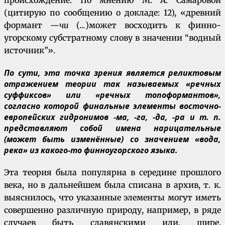
(цитирую по сообщению о докладе: 12), «древний
формант —
чи
(
…
)может восходить к финно-
угорскому субстратному слову в значении “водный
источник”».
По сути, эта точка зрения является реликтовым
отражением теории так называемых «речных
суффиксов» или «речных топоформантов»,
согласно которой финальные элементы восточно-
европейских гидронимов -ма, -га, -да, -ра и т. п.
представляют собой имена нарицательные
(может быть изменённые) со значением «вода,
река» из какого-то финноугорского языка.
Эта теория была популярна в середине прошлого
века, но в дальнейшем была списана в архив, т. к.
выяснилось, что указанные элементы могут иметь
совершенно различную природу, например, в ряде
случаев быть славянскими или, шире,