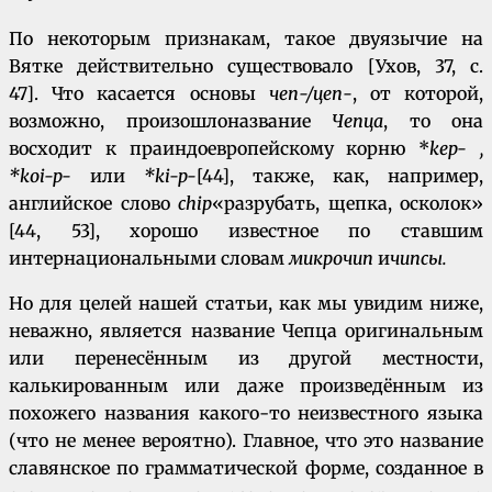
По некоторым признакам, такое двуязычие на
Вятке действительно существовало [Ухов, 37, с.
47]. Что касается основы
чеп-/цеп-
, от которой,
возможно, произошлоназвание
Чепца
, то она
восходит к праиндоевропейскому корню *
kep- ,
*koi-p-
или
*ki-p-
[44], также, как, например,
английское слово
chip
«разрубать, щепка, осколок»
[44, 53], хорошо известное по ставшим
интернациональными словам
микрочип
и
чипсы.
Но для целей нашей статьи, как мы увидим ниже,
неважно, является название Чепца оригинальным
или перенесённым из другой местности,
калькированным или даже произведённым из
похожего названия какого-то неизвестного языка
(что не менее вероятно). Главное, что это название
славянское по грамматической форме, созданное в