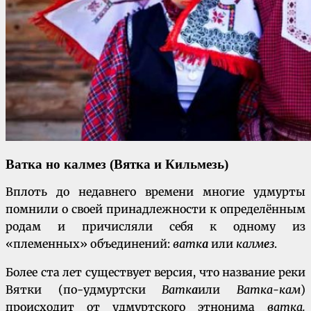
Ватка но калмез (Вятка и Кильмезь)
Вплоть до недавнего времени многие удмурты
помнили о своей принадлежности к определённым
родам и причисляли себя к одному из
«племенных» объединений:
ватк
а
или
калм
е
з
.
Более ста лет существует версия, что название реки
Вятки (по-удмуртски
Ватк
а
или
Ватка-кам
)
происходит от удмуртского этнонима
ватка.