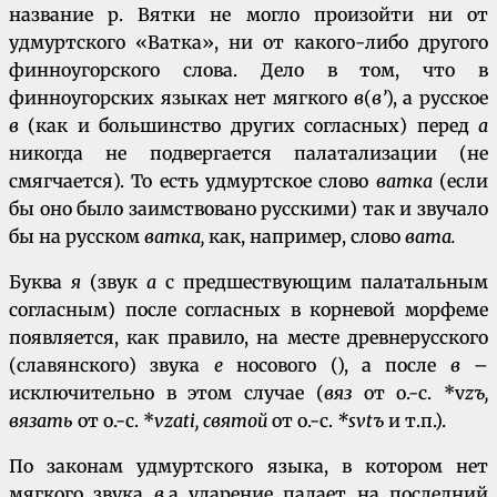
название р. Вятки не могло произойти ни от
удмуртского «Ватка», ни от какого-либо другого
финноугорского слова. Дело в том, что в
финноугорских языках нет мягкого
в
(
в’
), а русское
в
(как и большинство других согласных) перед
а
никогда не подвергается палатализации (не
смягчается). То есть удмуртское слово
ватка
(если
бы оно было заимствовано русскими) так и звучало
бы на русском
ватка,
как, например, слово
вата.
Буква
я
(звук
а
с предшествующим палатальным
согласным) после согласных в корневой морфеме
появляется, как правило, на месте древнерусского
(славянского) звука
е
носового (), а после
в
–
исключительно в этом случае (
вяз
от о.-с. *v
zъ,
вязать
от о.-с. *
vzati, святой
от о.-с.
*svtъ
и т.п.).
По законам удмуртского языка, в котором нет
мягкого звука
в
,а ударение падает на последний