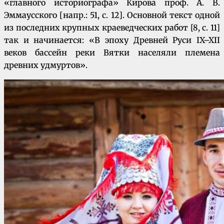
«главного историографа» Кирова проф. А. В.
Эммаусского [напр.: 51, с. 12]. Основной текст одной
из последних крупных краеведческих работ [8, с. 11]
так и начинается: «В эпоху Древней Руси IX–XII
веков бассейн реки Вятки населяли племена
древних удмуртов».