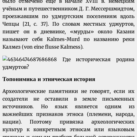
было отмечено ещё в начале XVIII в. немецким
учёным и путешественником Д. Г. Мессершмидтом,
проезжавшим по удмуртским поселениям вдоль
Чепцы [21, с. 37]. По словам местных удмуртов,
пишет он в дневнике, «мурды» около Казани
называют себя Kalmes-Murd по названию реки
Калмез (von eine flusse Kalmess).
Топонимика и этническая история
Археологические памятники не говорят, если их
создатели не оставили в земле письменных
источников. Но язык является одним из
важнейших признаков этноса (племени, народа,
нации). Поэтому привязка археологических
культур к конкретным этносам или языковым