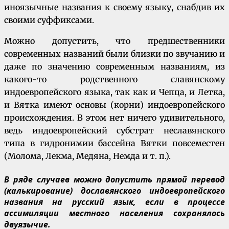
иноязычные названия к своему языку, снабдив их
своими суффиксами.
Можно допустить, что предшественники
современных названий были близки по звучанию и
даже по значению современным названиям, из
какого-то родственного славянскому
индоевропейского языка, так как и Чепца, и Летка,
и Вятка имеют основы (корни) индоевропейского
происхождения. В этом нет ничего удивительного,
ведь индоевропейский субстрат неславянского
типа в гидронимии бассейна Вятки повсеместен
(Молома, Лекма, Медяна, Немда и т. п.).
В ряде случаев можно допустить прямой перевод
(калькирование) дославянского индоевропейского
названия на русский язык, если в процессе
ассимиляции местного населения сохранялось
двуязычие.