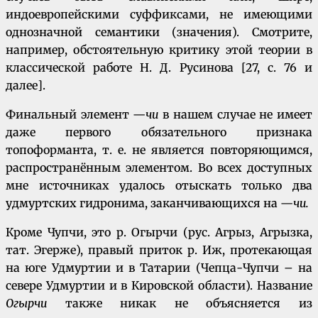
индоевропейскими суффиксами, не имеющими
однозначной семантики (значения). Смотрите,
например, обстоятельную критику этой теории в
классической работе Н. Д. Русинова [27, с. 76 и
далее].
Финальный элемент —
чи
в нашем случае не имеет
даже первого обязательного признака
топоформанта, т. е. не является повторяющимся,
распространённым элементом. Во всех доступных
мне источниках удалось отыскать только два
удмуртских гидронима, заканчивающихся на —
чи.
Кроме Чупчи, это р. Огырчи (рус. Агрыз, Агрызка,
тат. Эгерже), правый приток р. Иж, протекающая
на юге Удмуртии и в Татарии (Чепца-Чупчи – на
севере Удмуртии и в Кировской области). Название
Огырчи
также никак не объясняется из