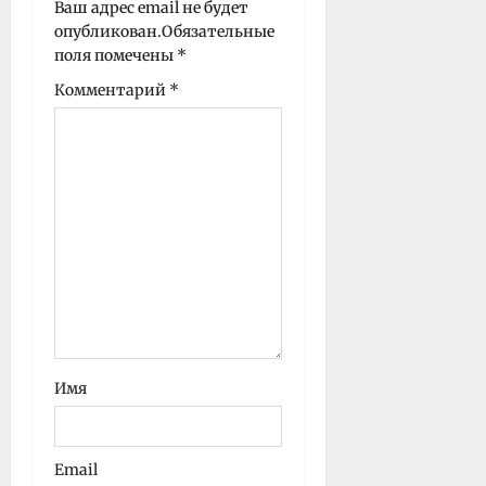
Ваш адрес email не будет
и
опубликован.
Обязательные
поля помечены
*
Комментарий
*
Имя
Email