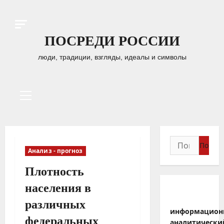
Перейти
к
содержимому
ПОСРЕДИ РОССИИ
люди, традиции, взгляды, идеалы и символы
Основное
меню
Найти:
Анализ - прогноз
Плотность
населения в
различных
информацион
федеральных
аналитически