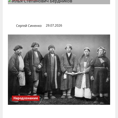
Илья Бердников — казанский канонист,
поставивший церковь над государством
Сергей Синенко
29.07.2026
Народознание
Уральский народ коми в Сибири и на