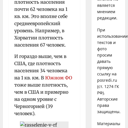
плотность населения
является
почти 62 человека на 1
мнением
кв. км. Это вполне себе
редакции.
среднеевропейский
При
уровень. Например, в
использовании
Хорватии плотность
текстов и
населения 67 человек.
фото
просим
И гораздо выше, чем в
давать
США, где плотность
прямую
населения 34 человека
ссылку на
на 1 кв. км. В
Южном ФО
posredi.ru
тоже выше плотность,
(ст. 1274 ГК
чем в США и примерно
РФ).
на одном уровне с
Авторские
права
Черногорией (39
защищены.
человек).
Материалы