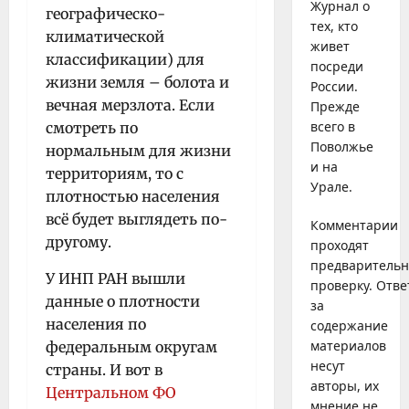
Журнал о
географическо-
тех, кто
климатической
живет
классификации) для
посреди
жизни земля – болота и
России.
вечная мерзлота. Если
Прежде
всего в
смотреть по
Поволжье
нормальным для жизни
и на
территориям, то с
Урале.
плотностью населения
всё будет выглядеть по-
Комментарии
другому.
проходят
предваритель
У ИНП РАН вышли
проверку. Отве
данные о плотности
за
населения по
содержание
материалов
федеральным округам
несут
страны. И вот в
авторы, их
Центральном ФО
мнение не