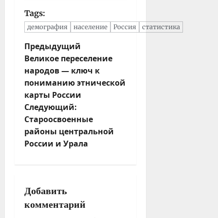
Tags:
демография
население
Россия
статистика
Н
Предыдущий
Великое переселение
а
народов — ключ к
в
пониманию этнической
и
карты России
г
Следующий:
а
Староосвоенные
ц
районы центральной
и
России и Урала
я
з
а
п
Добавить
и
комментарий
с