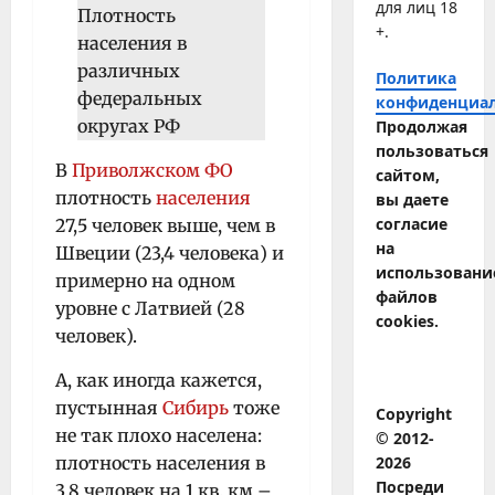
для лиц 18
+.
Политика
конфиденциа
Продолжая
пользоваться
В
Приволжском ФО
сайтом,
плотность
населения
вы даете
согласие
27,5 человек выше, чем в
на
Швеции (23,4 человека) и
использовани
примерно на одном
файлов
уровне с Латвией (28
cookies.
человек).
А, как иногда кажется,
пустынная
Сибирь
тоже
Copyright
не так плохо населена:
© 2012-
плотность населения в
2026
Посреди
3,8 человек на 1 кв. км –