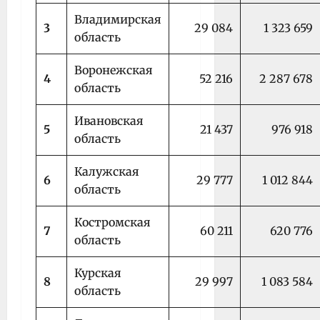
Владимирская
3
29 084
1 323 659
область
Воронежская
4
52 216
2 287 678
область
Ивановская
5
21 437
976 918
область
Калужская
6
29 777
1 012 844
область
Костромская
7
60 211
620 776
область
Курская
8
29 997
1 083 584
область