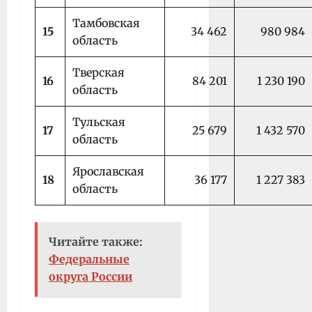
Тамбовская
15
34 462
980 984
область
Тверская
16
84 201
1 230 190
область
Тульская
17
25 679
1 432 570
область
Ярославская
18
36 177
1 227 383
область
Читайте также:
Федеральные
округа России