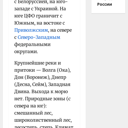
с Белоруссией, на юго-
России
западе с Украиной. На
юге ЦФО граничит с
Южным, на востоке с
Приволжским
, на севере
с
Северо-Западным
федеральными
округами.
Крупнейшие реки и
притоки — Волга (Ока),
Дон (Воронеж), Днепр
(Десна, Сейм), Западная
Двина. Выхода к морю
нет. Природные зоны (с
севера на юг):
смешанный лес,
широколиственный лес,
лесостепь, степь. Климат