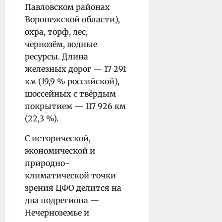
Павловском районах
Воронежской области),
охра, торф, лес,
чернозём, водные
ресурсы. Длина
железных дорог — 17 291
км (19,9 % российской),
шоссейных с твёрдым
покрытием — 117 926 км
(22,3 %).
С исторической,
экономической и
природно-
климатической точки
зрения ЦФО делится на
два подрегиона —
Нечерноземье и