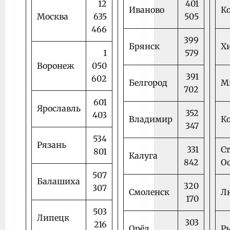
12
401
Иваново
К
Москва
635
505
466
399
Брянск
Х
1
579
Воронеж
050
391
602
Белгород
М
702
601
Ярославль
352
403
Владимир
К
347
534
Рязань
331
С
801
Калуга
842
О
507
Балашиха
320
307
Смоленск
Л
170
503
Липецк
303
216
Орёл
Р