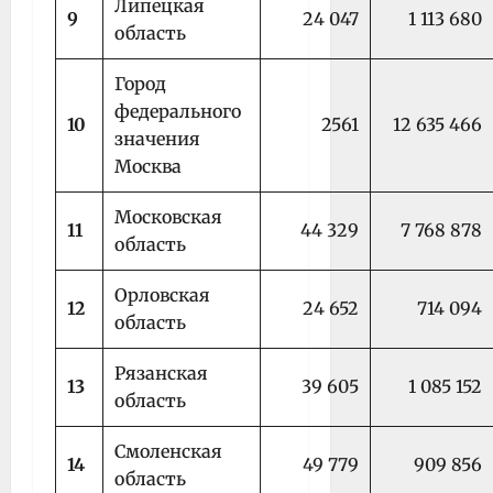
Липецкая
9
24 047
1 113 680
область
Город
федерального
10
2561
12 635 466
значения
Москва
Московская
11
44 329
7 768 878
область
Орловская
12
24 652
714 094
область
Рязанская
13
39 605
1 085 152
область
Смоленская
14
49 779
909 856
область