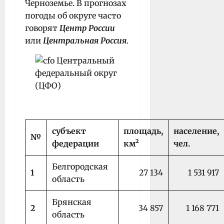
Черноземье. В прогнозах
погоды об округе часто
говорят
Центр России
или
Центральная Россия
.
субъект
площадь,
население,
№
федерации
км²
чел.
Белгородская
1
27 134
1 531 917
область
Брянская
2
34 857
1 168 771
область