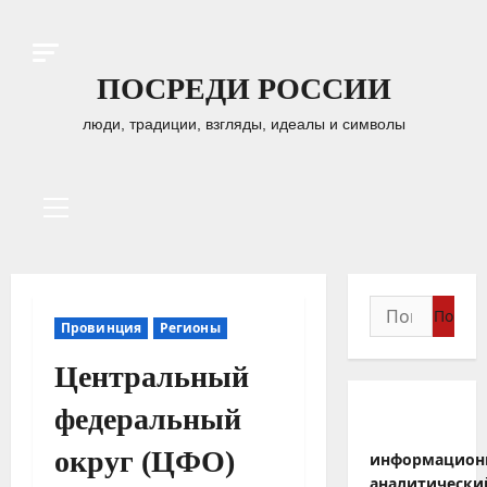
Перейти
к
содержимому
ПОСРЕДИ РОССИИ
люди, традиции, взгляды, идеалы и символы
Основное
меню
Найти:
Провинция
Регионы
Центральный
федеральный
округ (ЦФО)
информацион
аналитически