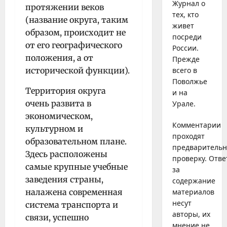
Журнал о
протяжении веков
тех, кто
(название округа, таким
живет
образом, происходит не
посреди
от его географического
России.
положения, а от
Прежде
исторической функции).
всего в
Поволжье
Территория округа
и на
очень развита в
Урале.
экономическом,
Комментарии
культурном и
проходят
образовательном плане.
предваритель
Здесь расположены
проверку. Отве
самые крупные учебные
за
заведения страны,
содержание
налажена современная
материалов
несут
система транспорта и
авторы, их
связи, успешно
мнение не