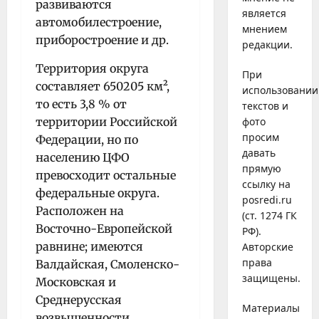
развиваются
является
автомобилестроение,
мнением
приборостроение и др.
редакции.
Территория округа
При
составляет 650205 км²,
использовании
то есть 3,8 % от
текстов и
территории Российской
фото
просим
Федерации, но по
давать
населению ЦФО
прямую
превосходит остальные
ссылку на
федеральные округа.
posredi.ru
Расположен на
(ст. 1274 ГК
Восточно-Европейской
РФ).
равнине; имеются
Авторские
права
Валдайская, Смоленско-
защищены.
Московская и
Среднерусская
Материалы
возвышенности,