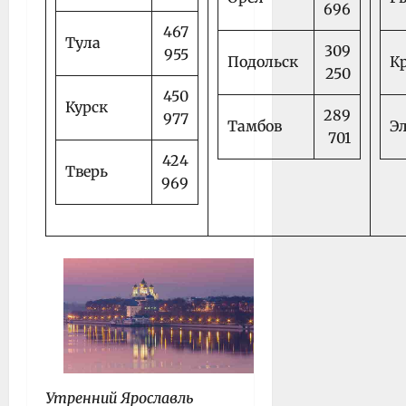
696
467
Тула
309
955
Подольск
К
250
450
Курск
289
977
Тамбов
Э
701
424
Тверь
969
Утренний Ярославль