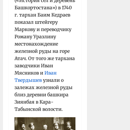
(«История сел и деревень
Башкортостана») в 1740
г. тархан Баим Кедраев
показал штейгеру
Маркову и переводчику
Роману Уразлину
местонахождение
железной руды на горе
Атач.
От того же тархана
заводчики Иван
Мясников и
Иван
Твердышев
узнали о
залежах железной руды
близ деревни башкира
Зиянбая в Кара-
Табынской волости.