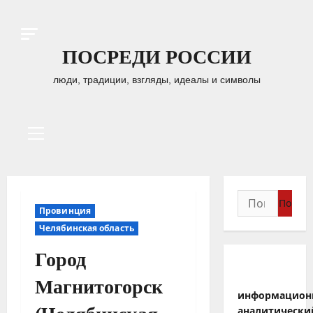
Перейти
к
содержимому
ПОСРЕДИ РОССИИ
люди, традиции, взгляды, идеалы и символы
Основное
меню
Найти:
Провинция
Челябинская область
Город
Магнитогорск
информацион
аналитически