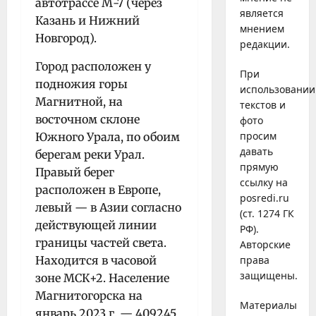
автотрассе М-7 (через
является
Казань и Нижний
мнением
Новгород).
редакции.
Город расположен у
При
подножия горы
использовании
Магнитной, на
текстов и
восточном склоне
фото
просим
Южного Урала, по обоим
давать
берегам реки Урал.
прямую
Правый берег
ссылку на
расположен в Европе,
posredi.ru
левый — в Азии согласно
(ст. 1274 ГК
действующей линии
РФ).
границы частей света.
Авторские
Находится в часовой
права
защищены.
зоне МСК+2. Население
Магнитогорска на
Материалы
январь 2023 г. — 409245