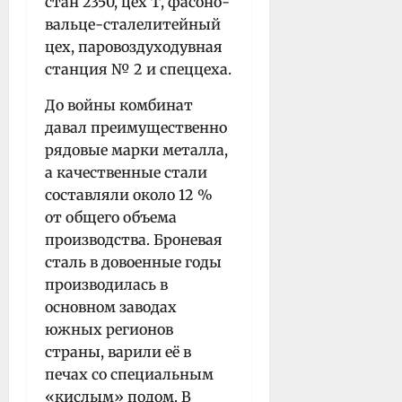
стан 2350, цех Т, фасоно-
вальце-сталелитейный
цех, паровоздуходувная
станция № 2 и спеццеха.
До войны комбинат
давал преимущественно
рядовые марки металла,
а качественные стали
составляли около 12 %
от общего объема
производства. Броневая
сталь в довоенные годы
производилась в
основном заводах
южных регионов
страны, варили её в
печах со специальным
«кислым» подом. В