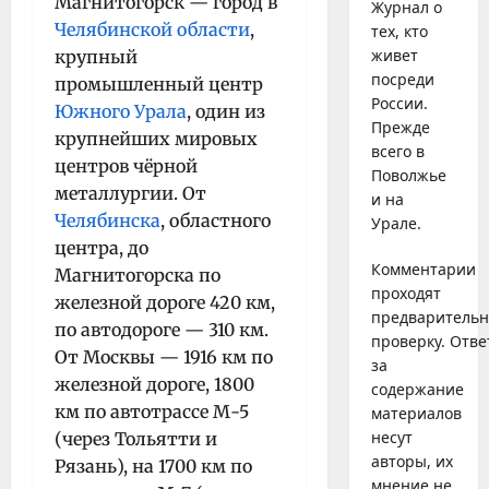
Магнитогорск — город в
Журнал о
Челябинской области
,
тех, кто
живет
крупный
посреди
промышленный центр
России.
Южного Урала
, один из
Прежде
крупнейших мировых
всего в
центров чёрной
Поволжье
металлургии. От
и на
Челябинска
, областного
Урале.
центра, до
Комментарии
Магнитогорска по
проходят
железной дороге 420 км,
предваритель
по автодороге — 310 км.
проверку. Отве
От Москвы — 1916 км по
за
железной дороге, 1800
содержание
км по автотрассе М-5
материалов
несут
(через Тольятти и
авторы, их
Рязань), на 1700 км по
мнение не