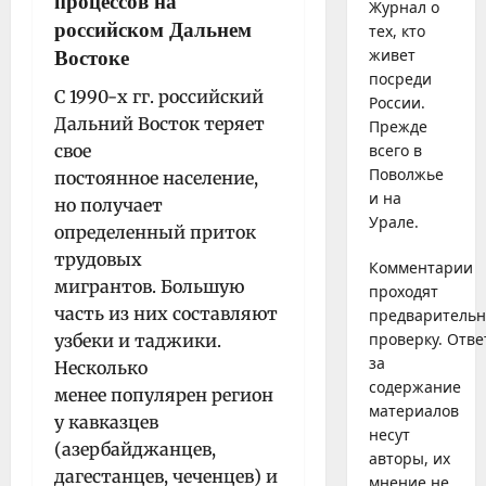
процессов на
Журнал о
российском Дальнем
тех, кто
живет
Востоке
посреди
С 1990-х гг. российский
России.
Дальний Восток теряет
Прежде
свое
всего в
Поволжье
постоянное население,
и на
но получает
Урале.
определенный приток
трудовых
Комментарии
мигрантов. Большую
проходят
часть из них составляют
предваритель
проверку. Отве
узбеки и таджики.
за
Несколько
содержание
менее популярен регион
материалов
у кавказцев
несут
(азербайджанцев,
авторы, их
дагестанцев, чеченцев) и
мнение не