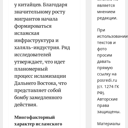
у китайцев. Благодаря
является
значительному росту
мнением
редакции.
мигрантов начала
формироваться
При
исламская
использовании
инфраструктура и
текстов и
халяль-индустрия. Ряд
фото
исследователей
просим
давать
утверждает, что идет
прямую
планомерный
ссылку на
процесс исламизации
posredi.ru
Дальнего Востока, что
(ст. 1274 ГК
представляет собой
РФ).
бомбу замедленного
Авторские
действия.
права
защищены.
Многофакторный
Материалы
характер исламского