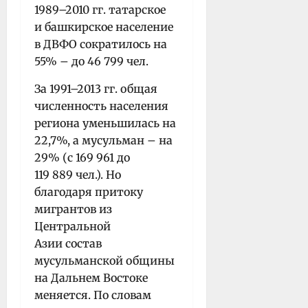
1989–2010 гг. татарское
и башкирское население
в ДВФО сократилось на
55% – до 46 799 чел.
За 1991–2013 гг. общая
численность населения
региона уменьшилась на
22,7%, а мусульман – на
29% (с 169 961 до
119 889 чел.). Но
благодаря притоку
мигрантов из
Центральной
Азии состав
мусульманской общины
на Дальнем Востоке
меняется. По словам