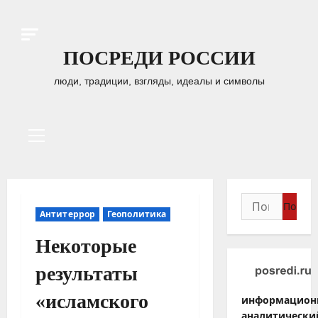
Перейти
к
содержимому
ПОСРЕДИ РОССИИ
люди, традиции, взгляды, идеалы и символы
Основное
меню
Найти:
Антитеррор
Геополитика
Некоторые
результаты
«исламского
информацион
аналитически