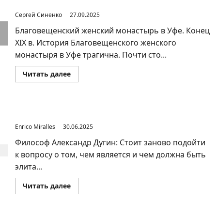
достойный пера Булгакова
фактор
дезинтеграции
Сергей Синенко
27.09.2025
Благовещенский женский монастырь в Уфе. Конец
XIX в. История Благовещенского женского
монастыря в Уфе трагична. Почти сто...
Прочитать
Читать далее
больше
о
Благовещенский
монастырь
в
Уфе
Ещё одного поколения хамла страна не вынесет
—
Enrico Miralles
30.06.2025
сюжет,
достойный
пера
Философ Александр Дугин: Стоит заново подойти
Булгакова
к вопросу о том, чем является и чем должна быть
элита...
Прочитать
Читать далее
больше
о
Ещё
одного