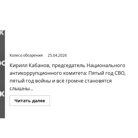
Две реальности российской жизни
Колесо обозрения
25.04.2026
Кирилл Кабанов, председатель Национального
антикоррупционного комитета: Пятый год СВО,
пятый год войны и всё громче становятся
слышны...
Прочитать
Читать далее
больше
о
Две
реальности
российской
жизни
Необходимо переводить страну полностью на военные