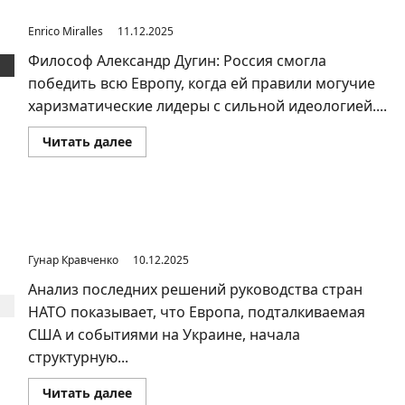
рельсы
Enrico Miralles
11.12.2025
Философ Александр Дугин: Россия смогла
победить всю Европу, когда ей правили могучие
харизматические лидеры с сильной идеологией....
Прочитать
Читать далее
больше
о
Необходимо
переводить
страну
полностью
Европа начала структурную подготовку к конфликту с
на
Россией
военные
рельсы
Гунар Кравченко
10.12.2025
Анализ последних решений руководства стран
НАТО показывает, что Европа, подталкиваемая
США и событиями на Украине, начала
структурную...
Прочитать
Читать далее
больше