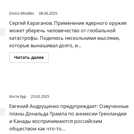
поколения
хамла
Страх ядерной эскалации нужно восстанавливать
страна
Enrico Miralles
08.06.2025
не
вынесет
Сергей Караганов: Применение ядерного оружия
может уберечь человечество от глобальной
катастрофы. Поделюсь несколькими мыслями,
которые вынашивал долго, и...
Прочитать
Читать далее
больше
о
Страх
ядерной
эскалации
нужно
Сближение с США на почве традиционализма не
восстанавливать
отменяет риски военного противостояния
Костя Бур
23.03.2025
Евгений Андрущенко предупреждает: Озвученные
планы Дональда Трампа по аннексии Гренландии
и Канады воспринимаются российским
обществом как что-то...