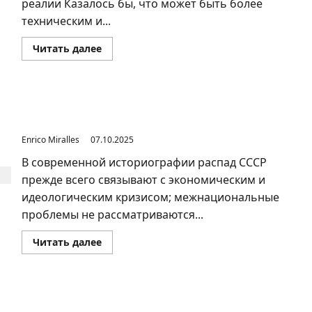
реалии Казалось бы, что может быть более
техническим и...
Прочитать
Читать далее
больше
о
Выбор
символов
через
голосование
Этнотерриториальное устройство страны — главный
—
фактор дезинтеграции
сомнительный
социальный
Enrico Miralles
07.10.2025
эксперимент
В современной историографии распад СССР
прежде всего связывают с экономическим и
идеологическим кризисом; межнациональные
проблемы не рассматриваются...
Прочитать
Читать далее
больше
о
Этнотерриториальное
устройство
страны
—
Благовещенский монастырь в Уфе — сюжет,
главный