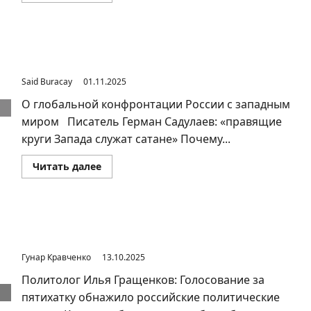
о
Европа
начала
структурную
подготовку
Они принципиально иные, внешнее сходство – лишь
к
иллюзия
конфликту
с
Said Buracay
01.11.2025
Россией
О глобальной конфронтации России с западным
миром Писатель Герман Садулаев: «правящие
круги Запада служат сатане» Почему...
Прочитать
Читать далее
больше
о
Они
принципиально
иные,
внешнее
Выбор символов через голосование — сомнительный
сходство
социальный эксперимент
–
лишь
Гунар Кравченко
13.10.2025
иллюзия
Политолог Илья Гращенков: Голосование за
пятихатку обнажило российские политические