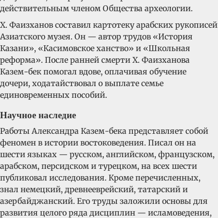
действительным членом Общества археологии.
Х. Фаизханов составил картотеку арабских рукописей
Азиатского музея. Он — автор трудов «История
Казани», «Касимовское ханство» и «Школьная
реформа». После ранней смерти Х. Фаизханова
Казем-бек помогал вдове, оплачивая обучение
дочери, ходатайствовал о выплате семье
единовременных пособий.
Научное наследие
Работы Александра Казем-бека представляет собой
феномен в истории востоковедения. Писал он на
шести языках — русском, английском, французском,
арабском, персидском и турецком, на всех шести
публиковал исследования. Кроме перечисленных,
знал немецкий, древнееврейский, татарский и
азербайджанский. Его труды заложили основы для
развития целого ряда дисциплин — исламоведения,