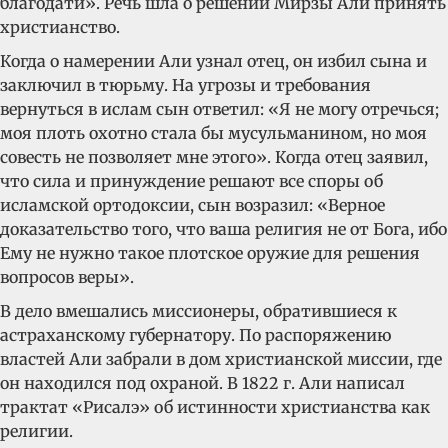
благодати». Речь шла о решении Мирзы Али принять
христианство.
Когда о намерении Али узнал отец, он избил сына и
заключил в тюрьму. На угрозы и требования
вернуться в ислам сын ответил: «Я не могу отречься;
моя плоть охотно стала бы мусульманином, но моя
совесть не позволяет мне этого». Когда отец заявил,
что сила и принуждение решают все споры об
исламской ортодоксии, сын возразил: «Верное
доказательство того, что ваша религия не от Бога, ибо
Ему не нужно такое плотское оружие для решения
вопросов веры».
В дело вмешались миссионеры, обратившиеся к
астраханскому губернатору. По распоряжению
властей Али забрали в дом христианской миссии, где
он находился под охраной. В 1822 г. Али написал
трактат «Рисалэ» об истинности христианства как
религии.