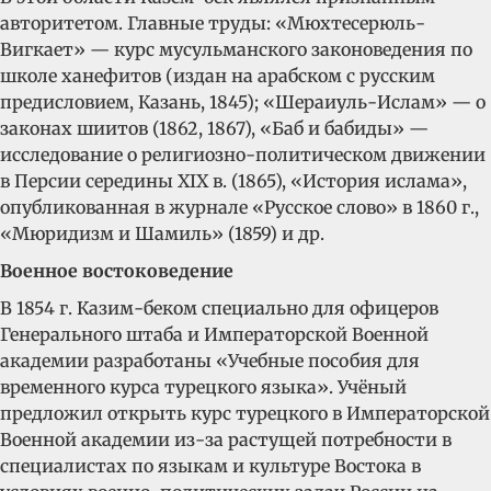
авторитетом. Главные труды: «Мюхтесерюль-
Вигкает» — курс мусульманского законоведения по
школе ханефитов (издан на арабском с русским
предисловием, Казань, 1845); «Шераиуль-Ислам» — о
законах шиитов (1862, 1867), «Баб и бабиды» —
исследование о религиозно-политическом движении
в Персии середины XIX в. (1865), «История ислама»,
опубликованная в журнале «Русское слово» в 1860 г.,
«Мюридизм и Шамиль» (1859) и др.
Военное востоковедение
В 1854 г. Казим-беком специально для офицеров
Генерального штаба и Императорской Военной
академии разработаны «Учебные пособия для
временного курса турецкого языка». Учёный
предложил открыть курс турецкого в Императорской
Военной академии из-за растущей потребности в
специалистах по языкам и культуре Востока в