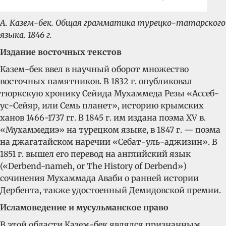
А. Казем-бек. Общая грамматика турецко-татарского
языка. 1846 г.
Издание восточных текстов
Казем-бек ввел в научный оборот множество
восточных памятников. В 1832 г. опубликовал
тюркскую хронику Сейида Мухаммеда Резы «Ассеб-
ус-Сейяр, или Семь планет», историю крымских
ханов 1466-1737 гг. В 1845 г. им издана поэма XV в.
«Мухаммедиэ» на турецком языке, в 1847 г. — поэма
на джагатайском наречии «Себат-уль-аджизин». В
1851 г. вышел его перевод на английский язык
(«Derbend-nameh, or The History of Derbend»)
сочинения Мухаммада Аваби о ранней истории
Дербента, также удостоенный Демидовской премии.
Исламоведение и мусульманское право
В этой области Казем-бек являлся признанным