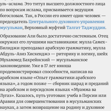
уль-ислама.
Это титул высшего должностного лица
по вопросам ислама, присваивается ведущим
богословам. Так, в России его имеет один человек —
председатель
Центрального духовного управления
мусульман
, Верховный муфтий
Талгат Таджуддин
.
Образование Али было достаточно системным. Отец
окружил его лучшими наставниками: мулла Самех-
Билиджи преподавал арабскую грамматику, мулла
Абдуль-Азиз Хискенджэ — риторику и логику, шейх
Мухаммед Бахрейнский — мусульманское
законоведение. Уже в 17 лет юноша
продемонстрировал способности, написав на
арабском языке «Опыт грамматики арабского
языка», а годом позже — сборник шарад и преданий
на арабском и персидском языках «Муамма ва
Лугаз». Казалось, путь уготован: учеба в Персии или
Аравии для совершенствования в мусульманских
науках, а затем возвращение на родину и духовное