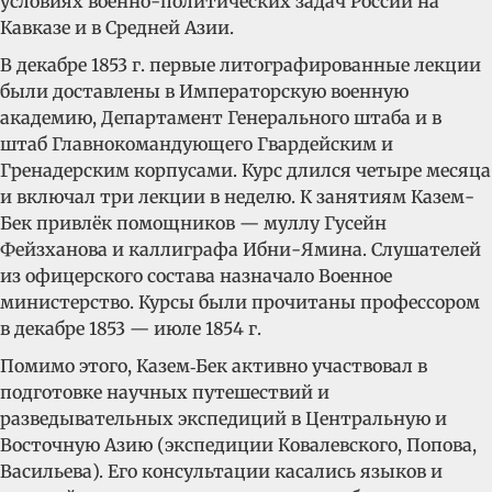
условиях военно-политических задач России на
Кавказе и в Средней Азии.
В декабре 1853 г. первые литографированные лекции
были доставлены в Императорскую военную
академию, Департамент Генерального штаба и в
штаб Главнокомандующего Гвардейским и
Гренадерским корпусами. Курс длился четыре месяца
и включал три лекции в неделю. К занятиям Казем-
Бек привлёк помощников — муллу Гусейн
Фейзханова и каллиграфа Ибни-Ямина. Слушателей
из офицерского состава назначало Военное
министерство. Курсы были прочитаны профессором
в декабре 1853 — июле 1854 г.
Помимо этого, Казем‑Бек активно участвовал в
подготовке научных путешествий и
разведывательных экспедиций в Центральную и
Восточную Азию (экспедиции Ковалевского, Попова,
Васильева). Его консультации касались языков и