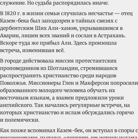
служение. Но судьба распорядилась иначе.
В 1820 г. в жизни семьи случилась несчастье — отец
Казем-бека был заподозрен в тайных связях с
дербентским Ших Али-ханом, укрывавшимся в
Аварии, лишен всех званий и сослан в Астрахань.
Вскоре туда же прибыл Али. Здесь произошла
встреча, изменившая всё.
В городе действовала миссия протестантских
проповедников из Шотландии, стремившаяся
распространить христианство среди народов
Поволжья. Миссионеры Глен и Макферсон попросили
образованного молодого человека обучать их
восточным языкам, а взамен предложили уроки
английского. Так начались регулярные встречи, на
которых христианство и ислам обсуждались горячо
и полемически.
Как позже вспоминал Казем-бек, он вступал в споры с
миссионерами, пытаясь «внушить им истину ислама