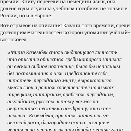
премии. Книгу перевели на немецкий язык, она
долгие годы служила учебным пособием не только в
России, но и в Европе.
Вот отрывок из описания Казани того времени, среди
достопримечательностей которой упомянут учёный-
востоковед.
«Мирза Казембек столь выдающаяся личность,
что описание общества, среди которого занимал
он весьма видное положение, было бы неполным
без воспоминания о нем. Представьте себе,
читатель, персидского мирзу, выражающего
мысли свои в равном совершенстве на языках
турецком, татарском, арабском, персидском,
английском, русском; к тому же мог он
выражаться несколько по-французски и по-
немецки. Казембека, при том, отличали его
высокий рост, благородная осанка, изящные
черты лица, черная и густая борода, черные глаза