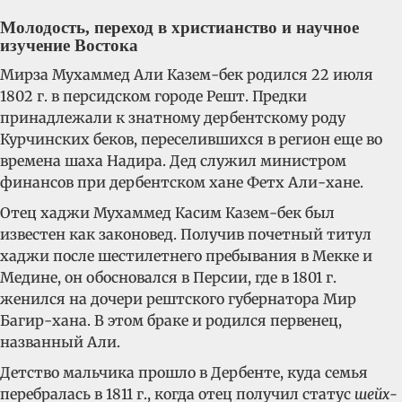
Молодость, переход в христианство и научное
изучение Востока
Мирза Мухаммед Али Казем-бек родился 22 июля
1802 г. в персидском городе Решт. Предки
принадлежали к знатному дербентскому роду
Курчинских беков, переселившихся в регион еще во
времена шаха Надира. Дед служил министром
финансов при дербентском хане Фетх Али-хане.
Отец хаджи Мухаммед Касим Казем-бек был
известен как законовед. Получив почетный титул
хаджи после шестилетнего пребывания в Мекке и
Медине, он обосновался в Персии, где в 1801 г.
женился на дочери рештского губернатора Мир
Багир-хана. В этом браке и родился первенец,
названный Али.
Детство мальчика прошло в Дербенте, куда семья
перебралась в 1811 г., когда отец получил статус
шейх-