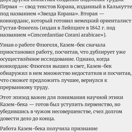
Первая — свод текстов Корана, изданный в Калькутте
под названием «Звезда Корана». Вторая —
конкорданс, который готовил немецкий ориенталист
Густав Флюгель (издан в Лейпциге в 1842 г. под
названием «Concordantiae Corani arabicae»).
Узнав о работе Флюгеля, Казем-бек сначала
приостановил работу, посчитав, что дублирует уже
осуществлённое исследование. Однако, когда
конкорданс Флюгеля вышел в свет, Казем-бек
обнаружил в нем множество недостатков и посчитав,
что сможет предложить лучшее, вернулся к
прерванному труду.
Этот эпизод важен для понимания научной этики
Казем-бека — готов был уступить первенство, но
убедившись в чужом несовершенстве, счел долгом
довести дело до конца.
Работа Казем-бека получила признание