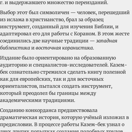
г. и выдержавшего множество переизданий.
Выбор этот был символичен — человек, перешедший
из ислама в христианство, брал за образец
инструмент, созданный для изучения Библии, и
адаптировал его для работы с Кораном. В этом жесте
соединились две научные традиции —
западная
библеистика
и
восточная коранистика
.
Издание было ориентировано на образованную
аудиторию и специалистов-исследователей. Казем-
бек сознательно стремился сделать книгу полезной
как для европейских, так и для восточных
ориенталистов, пытался создать инструмент,
который преодолел бы границы между
академическими традициями.
Созданию конкорданса предшествовала
драматическая история, которую учёный изложил в
предисловии. В процессе работы Казем-бек узнал о
двух других попытках создания подобных трудов.