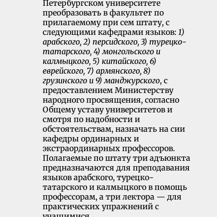
Петербургском университете
преобразовать в факультет по
прилагаемому при сем штату, с
следующими кафедрами языков:
1)
арабского, 2) персид­ского, 3) турецко-
татарского, 4) монгольского и
калмыцкого, 5) китайского, 6)
еврейского, 7) армянского, 8)
грузинского и 9) манджурского
, с
предос­тавлением Министерству
народного просвящения, согласно
Общему уставу университетов и
смотря по надобности и
обстоятельствам, назначать на сии
кафедры ординарных и
экстраординарных профессоров.
Полагаемые по штату три адъюнкта
предназначаются для преподавания
языков араб­ского, турецко-
татарского и калмыцкого в помощь
профессорам, а три лек­тора — для
практических упражнений с
учащимися.