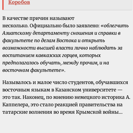
Коробов
В качестве причин называют
несколько. Официально было заявлено:
«облегчить
Азиатскому департа­менту сношения и справки в
факультете по де­лам Востока и открыть
возможности высшей власти лично наблюдать за
воспитанием кав­казских горцев, которых
предполагалось обу­чать, между прочим, и на
восточном факульте­те».
Называлось и малое число студентов, обу­чавшихся
восточным языкам в Казанском университете —
это так. Наконец, по мнению не­мецкого историка А.
Каппелера, это стало реакцией правительства на
татарские волнения во время Крымской войны…