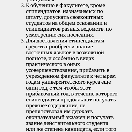
К обучению в факультете, кроме
стипендиатов, назначаемых по
штату, допускать своекоштных
студентов на общем основании и
стипендиатов раз­ных ведомств, по
усмотрению сих последних.
Для доставления стипендиатам
средств приобрести знание
восточных языков в возможной
полноте, и особенно в видах
практического в оных
усовершенствования, прибавить в
учрежденном факультете к четырем
го­дам университетского курса еще
один год, с тем чтобы этот
прибавочный год, в течение которого
стипендиаты продолжают получать
прежнее содер­жание, не
препятствовал им держать
окончательный экзамен и получать
звание действительного студента
или же степень кандидата, если того