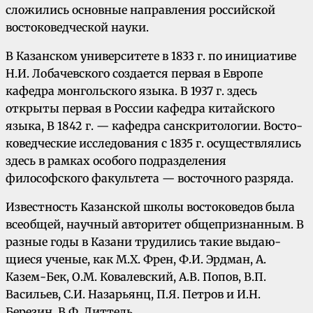
сложились основные направ­ления российской
востоковедческой науки.
В Казан­ском университете в 1833 г. по инициативе
Н.И. Лобачевского создается первая в Европе
кафедра монгольского языка. В 1937 г. здесь
открыты первая в России кафедра китайского
языка, В 1842 г. — кафедра санскритологии. Восто­
коведческие исследования с 1835 г. осуществлялись
здесь в рамках особого подразделения
философского факультета — вос­точного разряда.
Известность Казанской школы востоковедов была
всеобщей, научный авторитет общепри­знанным. В
разные годы в Казани трудились такие выдаю­
щиеся ученые, как М.Х. Френ, Ф.И. Эрдман, А.
Казем-Бек, О.М. Ковалевский, А.В. Попов, В.П.
Васильев, С.И. Назарьянц, П.Я. Петров и И.Н.
Березин, В.Ф. Диттель.