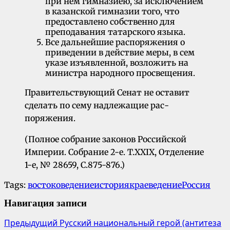
при нем гимназиею, за исключением
в казанской гимназии того, что
предос­тавлено собственно для
преподавания татарского языка.
Все дальнейшие распоряжения о
приведении в действие меры, в сем
указе изъявленной, возложить на
министра народного просвещения.
Правительствующий Сенат не оставит
сделать по сему надлежащие рас­
поряжения.
(Полное собрание законов Российской
Империи. Собрание 2-е. T.XXIX, Отделение
1-е, № 28659, С.875-876.)
Tags:
востоковедение
история
краеведение
Россия
Навигация записи
Предыдущий
Русский национальный герой (антитеза