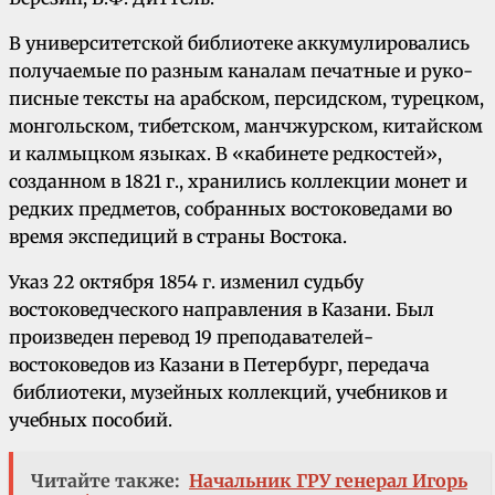
В университетской библио­теке аккумулировались
получае­мые по разным каналам печатные и руко­
писные тексты на арабском, персидском, турецком,
монгольском, тибетском, манчжур­ском, китайском
и калмыцком языках. В «кабинете редкостей»,
созданном в 1821 г., хранились коллекции монет и
редких предметов, соб­ранных востоковедами во
время экспедиций в страны Востока.
Указ 22 октября 1854 г. изменил судьбу
востоковедческого направления в Казани. Был
произведен перевод 19 преподавателей-
востоковедов из Казани в Петербург, передача
библиотеки, музейных коллекций, учебников и
учебных по­собий.
Читайте также:
Начальник ГРУ генерал Игорь