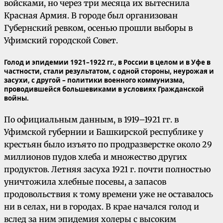
войсками, но через три месяца их вытеснила
Красная Армия. В городе был организован
Губернский ревком, осенью прошли выборы в
Уфимский городской Совет.
Голод и эпидемии 1921–1922 гг., в России в целом и в Уфе в
частности, стали результатом, с одной стороны, неурожая и
засухи, с другой – политики военного коммунизма,
проводившейся большевиками в условиях Гражданской
войны.
По официальным данным, в 1919–1921 гг. в
Уфимской губернии и Башкирской республике у
крестьян было изъято по продразверстке около 29
миллионов пудов хлеба и множество других
продуктов. Летняя засуха 1921 г. почти полностью
уничтожила хлебные посевы, а запасов
продовольствия к тому времени уже не оставалось
ни в селах, ни в городах. В крае начался голод и
вслед за ним эпидемия холеры с высоким