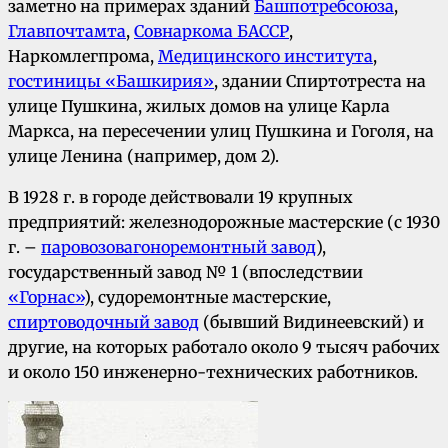
заметно на примерах зданий
Башпотребсоюза
,
Главпочтамта
,
Совнаркома БАССР
,
Наркомлегпрома,
Медицинского института
,
гостиницы «Башкирия»
, здании Спиртотреста на
улице Пушкина, жилых домов на улице Карла
Маркса, на пересечении улиц Пушкина и Гоголя, на
улице Ленина (например, дом 2).
В 1928 г. в городе действовали 19 крупных
предприятий: железнодорожные мастерские (с 1930
г. –
паровозовагоноремонтный завод
),
государственный завод № 1 (впоследствии
«Горнас»
), судоремонтные мастерские,
спиртоводочный завод
(бывший Видинеевский) и
другие, на которых работало около 9 тысяч рабочих
и около 150 инженерно-технических работников.