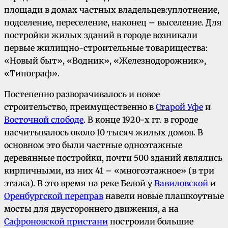
площади в домах частных владельцев:уплотнение,
подселение, переселение, наконец – выселение. Для
постройки жилых зданий в городе возникали
первые жилищно-строительные товарищества:
«Новый быт», «Водник», «Железнодорожник»,
«Типограф».
Постепенно разворачивалось и новое
строительство, преимущественно в
Старой Уфе
и
Восточной слободе
. В конце 1920-х гг. в городе
насчитывалось около 10 тысяч жилых домов. В
основном это были частные одноэтажные
деревянные постройки, почти 500 зданий являлись
кирпичными, из них 41 – «многоэтажное» (в три
этажа). В это время на реке Белой у
Вавиловской
и
Оренбургской переправ
навели новые плашкоутные
мосты для двустороннего движения, а на
Сафроновской пристани
построили большие