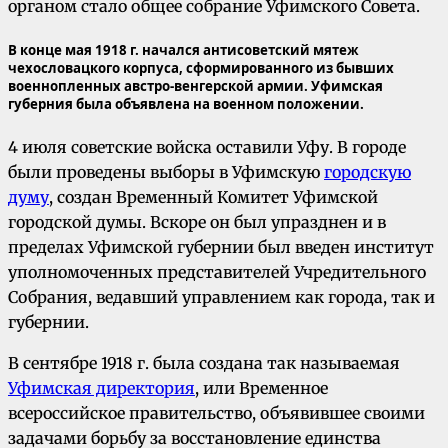
органом стало общее собрание Уфимского Совета.
В конце мая 1918 г. начался антисоветский мятеж
чехословацкого корпуса, сформированного из бывших
военнопленных австро-венгерской армии. Уфимская
губерния была объявлена на военном положении.
4 июля советские войска оставили Уфу. В городе
были проведены выборы в Уфимскую
городскую
думу
, создан Временный Комитет Уфимской
городской думы. Вскоре он был упразднен и в
пределах Уфимской губернии был введен институт
уполномоченных представителей Учредительного
Собрания, ведавший управлением как города, так и
губернии.
В сентябре 1918 г. была создана так называемая
Уфимская директория
, или Временное
всероссийское правительство, объявившее своими
задачами борьбу за восстановление единства