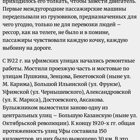
приходилось его толкать, чтобы завести двигатель.
Первые междугородние пассажирские машины
переделывали из грузовиков, предназначенных для
чего угодно, только не для перевозки людей –
рессор, как на телеге, не было и в помине,
пассажиры чувствовали каждую кочку, каждую
выбоину на дороге.
С 1922 г. на уфимских улицах начались ремонтные
работы. Мостили проезжую часть и мостовые по
улицам Пушкина, Зенцова, Бекетовской (ныне ул.
М. Карима), Большой Ильинской (ул. Фрунзе),
Уфимской (ул. Чернышевского), Александровской
(ул. К. Маркса), Достоевского, Аксакова.
Булыжником вымостили заново одну из
центральных улиц – Большую Казанскую (ныне ул.
Октябрьской революции). К концу 1920-х гг. общая
протяженность улиц Уфы составила 150
километров, из них было вымощено 30 км. В это