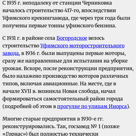
С 1935 г. неподалеку от станции Черниковка
началось строительство 417-го, впоследствии
Уфимского крекингзавода, где через три года были
получены первые тонны уфимского бензина.
С 1931 г. в районе села
Богородское
велось
строительство
Уфимского моторостроительного
завода
, в 1936 г. были выпущены первые моторы,
сразу же направленные для испытания на уборке
урожая. Вскоре, после реконструкции предприятия,
было налажено производство моторов различных
типов, включая авиационные. На месте, где в
начале XVII в. возникла Новая слобода, начал
формироваться самостоятельный район города
(подробней об этом в
прогулке по улицам Инорса
).
Многие старые предприятия в 1930-е гг.
реконструировались. Так, госзавод № 1 (позже
«Горнас») был полностью технически