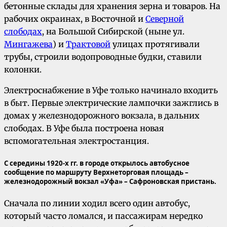
бетонные склады для хранения зерна и товаров. На
рабочих окраинах, в Восточной и
Северной
слободах
, на Большой Сибирской (ныне ул.
Мингажева
) и
Трактовой
улицах протягивали
трубы, строили водопроводные будки, ставили
колонки.
Электроснабжение в Уфе только начинало входить
в быт. Первые электрические лампочки зажглись в
домах у железнодорожного вокзала, в дальних
слободах. В Уфе была построена новая
вспомогательная электростанция.
С середины 1920-х гг. в городе открылось автобусное
сообщение по маршруту Верхнеторговая площадь –
железнодорожный вокзал «Уфа» – Сафроновская пристань.
Сначала по линии ходил всего один автобус,
который часто ломался, и пассажирам нередко