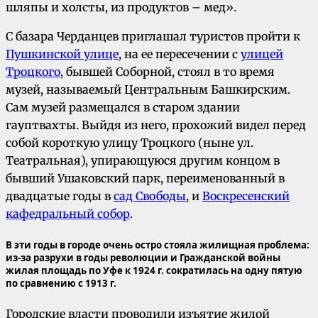
шляпы и холсты, из продуктов – мед».
С базара Черданцев приглашал туристов пройти к
Пушкинской улице
, на ее пересечении с
улицей
Троцкого
, бывшей Соборной, стоял в то время
музей, называемый Центральным Башкирским.
Сам музей размещался в старом здании
гауптвахты. Выйдя из него, прохожий видел перед
собой короткую улицу Троцкого (ныне ул.
Театральная), упирающуюся другим концом в
бывший Ушаковский парк, переименованный в
двадцатые годы в
сад Свободы
, и
Воскресенский
кафедральный собор
.
В эти годы в городе очень остро стояла жилищная проблема:
из-за разрухи в годы революции и Гражданской войны
жилая площадь по Уфе к 1924 г. сократилась на одну пятую
по сравнению с 1913 г.
Городские власти проводили изъятие жилой