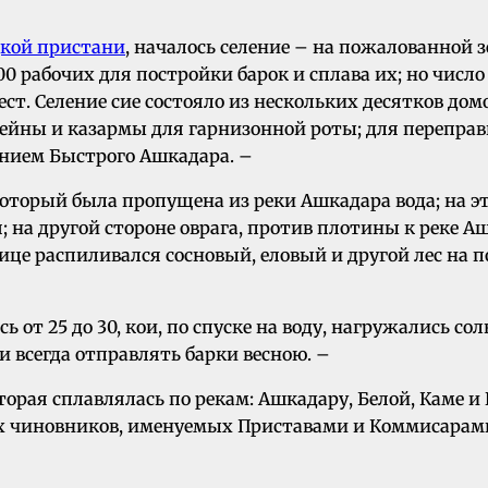
кой пристани
, началось селение – на пожалованной
00 рабочих для постройки барок и сплава их; но числ
ст. Селение сие состояло из нескольких десятков до
азейны и казармы для гарнизонной роты; для перепра
анием Быстрого Ашкадара. –
в который была пропущена из реки Ашкадара вода; на 
; на другой стороне оврага, против плотины к реке 
це распиливался сосновый, еловый и другой лес на по
от 25 до 30, кои, по спуске на воду, нагружались сол
и всегда отправлять барки весною. –
торая сплавлялась по рекам: Ашкадару, Белой, Каме и 
х чиновников, именуемых Приставами и Коммисарам