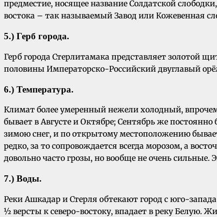
предместие, носящее название Солдатской слободки,
востока – так называемый Завод или Кожевенная сл
5.) Герб города.
Герб города Стерлитамака представляет золотой щи
половины Императорско-Российский двуглавый орёл
6.) Температура.
Климат более умеренный нежели холодный, впрочем 
бывает в Августе и Октябре; Сентябрь же постоянно
зимою снег, и по открытому местоположению бывает
редко, за то сопровождается всегда морозом, а вос
довольно часто грозы, но вообще не очень сильные. 
7.) Воды.
Реки Ашкадар и Стерля обтекают город с юго-запада н
½ версты к северо-востоку, впадает в реку Белую. Ж