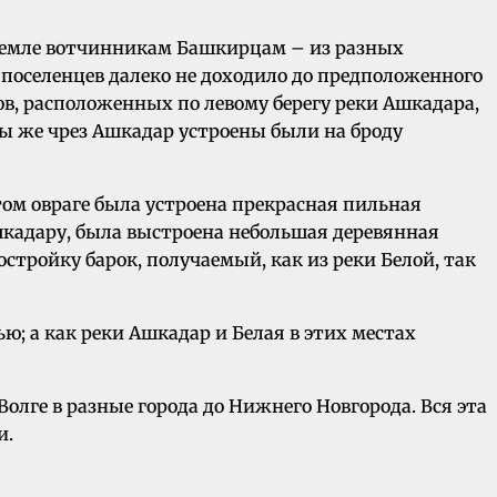
 земле вотчинникам Башкирцам – из разных
о поселенцев далеко не доходило до предположенного
мов, расположенных по левому берегу реки Ашкадара,
вы же чрез Ашкадар устроены были на броду
этом овраге была устроена прекрасная пильная
Ашкадару, была выстроена небольшая деревянная
стройку барок, получаемый, как из реки Белой, так
ью; а как реки Ашкадар и Белая в этих местах
Волге в разные города до Нижнего Новгорода. Вся эта
и.