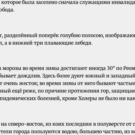
 которое была заселено сначала служащими инвалида
обода.
т, разделённый поперёк голубою полосою, изображаю
, а в нижней три плавающие лебедя.
морозы во время зимы достигают иногда 30° по Реом
 бывает дождлив. Здесь более дуют южный и западный
 очень жесток; во время зимы от него бывают частые
точный ещё реже, по причине протяжения гор, защища
Эпидемических болезней, кроме Холеры не было ни ка
а северо-восток, из коих последняя в полуверсте от 
ители города пользуются водою, большею частию, из к