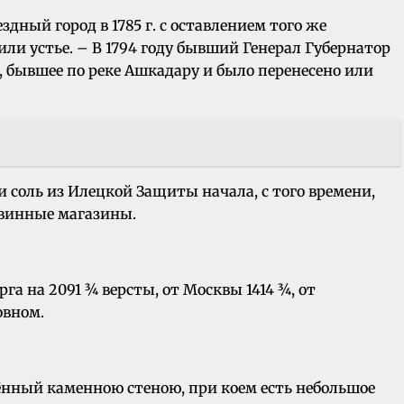
ный город в 1785 г. с оставлением того же
или устье. – В 1794 году бывший Генерал Губернатор
е, бывшее по реке Ашкадару и было перенесено или
и соль из Илецкой Защиты начала, с того времени,
 винные магазины.
га на 2091 ¾ версты, от Москвы 1414 ¾, от
овном.
ённый каменною стеною, при коем есть небольшое