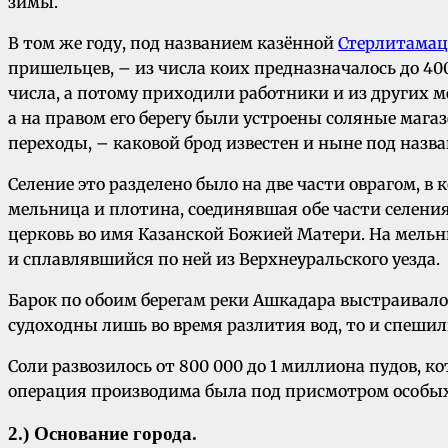
зимы.
В том же году, под названием казённой
Стерлитамац
пришельцев, – из числа коих предназначалось до 40
числа, а потому приходили работники и из других ме
а на правом его берегу были устроены соляные маг
переходы, – каковой брод известен и ныне под назв
Селение это разделено было на две части оврагом, 
мельница и плотина, соединявшая обе части селения
церковь во имя Казанской Божией Матери. На мельни
и сплавлявшийся по ней из Верхнеуральского уезда.
Барок по обоим берегам реки Ашкадара выстраивалось 
судоходны лишь во время разлития вод, то и спешил
Соли развозилось от 800 000 до 1 миллиона пудов, ко
операция производима была под присмотром особы
2.) Основание города.