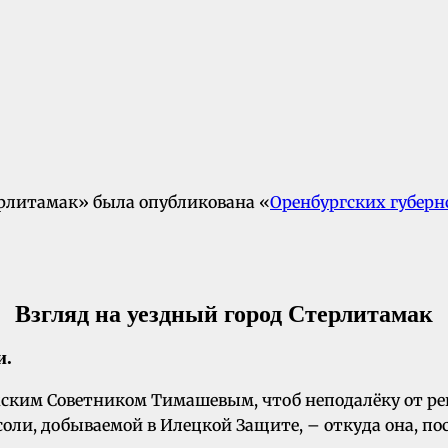
ерлитамак» была опубликована «
Оренбургских губерн
Взгляд на уездный город Стерлитамак
и.
жским Советником Тимашевым, чтоб неподалёку от ре
ли, добываемой в Илецкой Защите, – откуда она, пос