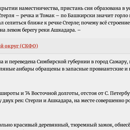
ытии наместничества, пристань сия образована в уезд
Стерля – речка и Томак – по Башкирски значит горло 
 селиться ближе к речке Стерле; почему всё строени
на левом берегу реки Ашкадара. –
й округ (СКФО)
а и переведена Симбирской губернии в город Самару, 
соляные анбары обращены в запасные провиантские и
ироты и 74 Восточной долготы, отстоя от С. Петербур
 двух рек: Стерли и Ашкадара, на месте совершенно р
овольно красивый деревянный, тюремный замок, обнес