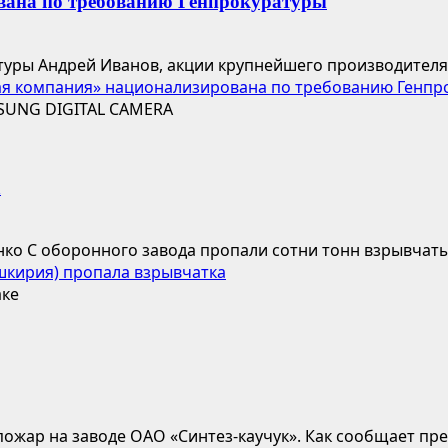
вана по требованию Генпрокуратуры
ры Андрей Иванов, акции крупнейшего производителя с
ая компания» национализирована по требованию Генпр
а
о С оборонного завода пропали сотни тонн взрывчатых
шкирия) пропала взрывчатка
пожар на заводе ОАО «Синтез-каучук». Как сообщает пре