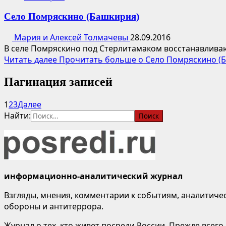
Село Помряскино (Башкирия)
Мария и Алексей Толмачевы
28.09.2016
В селе Помряскино под Стерлитамаком восстанавливают
Читать далее
Прочитать больше о Село Помряскино (
Пагинация записей
1
2
3
Далее
Найти:
информационно-аналитический журнал
Взгляды, мнения, комментарии к событиям, аналитичес
обороны и антитеррора.
Журнал о тех, кто живет посреди России. Прежде всего