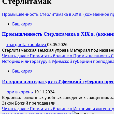
Стерлитамак
Промышленность Стерлитамака в XIX в. (кожевенное п
Башкирия
Промышленность Стерлитамака в XIX в. (кожевен
margarita-rudakova
05.05.2026
Стерлитамакская земская управа Материал под названи
Читать далее
Прочитать больше о Промышленность Сте
Историю и литературу в Уфимской губернии преподав
Башкирия
Историю и литературу в Уфимской губернии пре
зри в корень
19.11.2024
В дореволюционных учебных заведениях священник-за
Закон Божий преподавали...
Читать далее
Прочитать больше о Историю и литерат