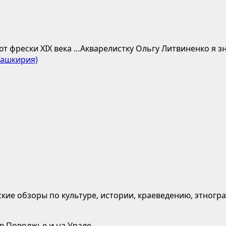
 фрески XIX века …Акварелистку Ольгу Литвиненко я зна
Башкирия)
кие обзоры по культуре, истории, краеведению, этногр
 в Поволжье и на Урале.