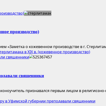
роизводство)
ное производство)
ем «Заметка о кожевенном производстве в г. Стерлитама
рлитамака в XIX в. (кожевенное производство)
али священники
подавали священники
коноучитель признавался первым лицом в религиозно-
уру в Уфимской губернии преподавали священники