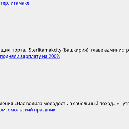
Стерлитамаке
ил портал Sterlitamakcity (Башкирия), главе администра
подняли зарплату на 200%
ения «Нас водила молодость в сабельный поход…» - утв
комсомольский праздник