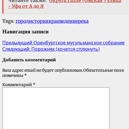
Читайте также:
Округа Галле (Омская ) улица
- Уфа от А до Я
Tags:
город
история
краеведение
река
Навигация записи
Предыдущий
Оренбургское мусульманское собрание
Следующий:
Порожняк (хочется сплюнуть)
Добавить комментарий
Ваш адрес email не будет опубликован.
Обязательные поля
помечены
*
Комментарий
*