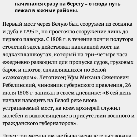
начинался сразу на берегу – отсюда путь
лежал в южные районы.
Первый мост через Белую был сооружен из сосняка
и дуба в 1795 г., но простояло сооружение лишь до
первого паводка. С 1808 г. в течение почти полутора
столетий здесь действовал наплавной мост на
лодкахплашкоутах, который на три-четыре часа
ежедневно разводили для пропуска судов, грузовых
барок и плотов, сплавлявшихся по Белой
«самоходом». Летописец Уфы Михаил Семенович
Ребелинский, чиновник губернского правления, 26
июля 1808 г. записал в своем дневнике: «В сей день
начали наводить на Белой реке вновь
устраиваемый мост, на коем архиерей служил
молебен и водоосвящение в присутствии военного и
гражданского губернаторов».
Через три месяца им же была засвидетельствована