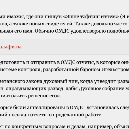
ами имамы, где они пишут: «Эшне тәфтиш иттем» (Я 
ов, а также новых свидетелей. Также довольно часто
зывая его имя. Обычно ОМДС удовлетворяло подобны
салафиты
готовить и отправить в ОМДС отчеты, в которые они
 системе контроля, разработанной бароном Игельстро
етанского закона духовный чин, когда утвердит разв
н, оправдывающих развод, дабы Духовное собрание м
уничтожить решение его».
торые были аппеллированы в ОМДС, установилась сле
ний посылал отчеты о проделанной работе.
т по конкретным вопросам и делам, например, объяс