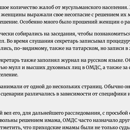
ьшое количество жалоб от мусульманского населения.
 женщины выражали свое несогласие с решением их м
решение. Особенно много было прошений женщин о ра
чески собирались на заседания, чтобы познакомитьс
дел. Во время слушания секретарь записывал процед
лись, по-видимому, также на татарском, но записи в
екретарь также заполнял журнал на русском языке. О
тью мулл и высших духовных лиц в ОМДС, а также за
еление.
 занимали от одной до нескольких страниц. Обычно о
 сценарии различались в зависимости от специфики 
вел его, для дальнейшего расследования, с просьбой 
овольны решением имама, ОМДС часто назначало друг
 отметить, что приходские имамы были не только суд