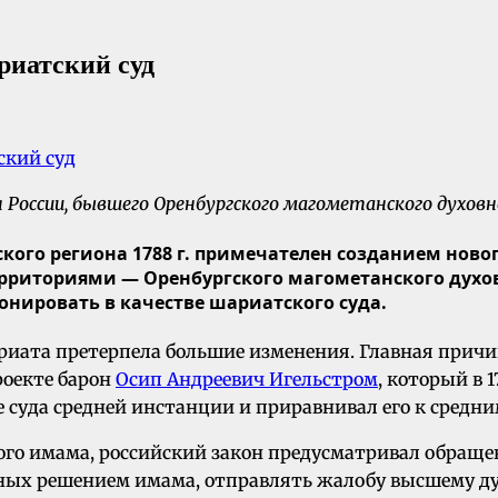
риатский суд
России, бывшего Оренбургского магометанского духовно
кого региона 1788 г. примечателен созданием новог
риториями — Оренбургского магометанского духов
онировать в качестве шариатского суда.
ата претерпела большие изменения. Главная причин
роекте барон
Осип Андреевич Игельстром
, который в 
е суда средней инстанции и приравнивал его к сред
го имама, российский закон предусматривал обращен
ных решением имама, отправлять жалобу высшему ду