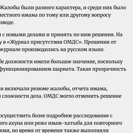
 Жалобы были разного характера, и среди них было
естного имама по тому или другому вопросу
зводе.
я с новыми делами и принять по ним решения. На
уру в «Журнал присутствия ОМДС». Прошения от
 журнале производились на русском языке.
бе должности имели большое значение, поскольку
 функционированием шариата. Такая прозрачность
ни включали резюме жалобы, отчета имама,
и сложности дела. ОМДС могло отменить решение
осуществить более подробное расследование с
ого ахуна или реже имам-хатыба для повторного
ьями, но время от времени также выполняли