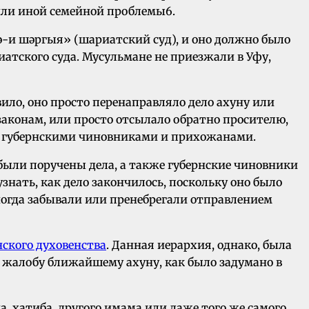
или иной семейной проблемы6.
-и шәргыя» (шариатский суд), и оно должно было
иатского суда. Мусульмане не приезжали в Уфу,
вило, оно просто перенаправляло дело ахуну или
законам, или просто отсылало обратно просителю,
ми, губернскими чиновниками и прихожанами.
 были поручены дела, а также губернские чиновники
знать, как дело закончилось, поскольку оно было
огда забывали или пренебрегали отправлением
нского духовенства
. Данная иерархия, однако, была
и жалобу ближайшему ахуну, как было задумано в
, хатиба, другого имама или даже того же самого