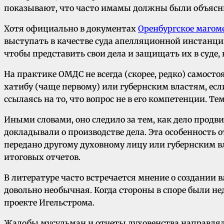
показывают, что часто имамы должны были объясни
Хотя официально в документах
Оренбургское магом
выступать в качестве суда апелляционной инстанции
чтобы представить свои дела и защищать их в суде
На практике ОМДС не всегда (скорее, редко) самост
хатибу (чаще первому) или губернским властям, ес
ссылаясь на то, что вопрос не в его компетенции.
Иными словами, оно следило за тем, как дело продв
докладывали о производстве дела. Эта особенность о
передано другому духовному лицу или губернским 
итоговых отчетов.
В литературе часто встречается мнение о создании
довольно необычная. Когда стороны в споре были н
проекте Игельстрома.
Жалобы мусульман и отчеты духовенства направляли