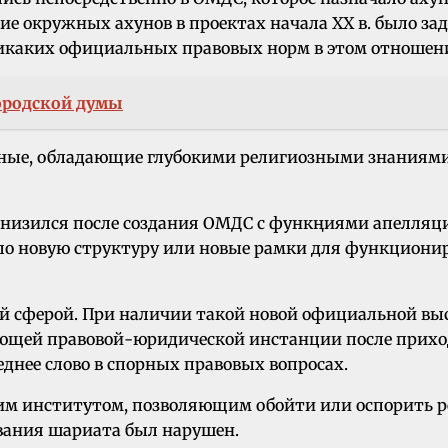
ие окружных ахунов в проектах начала ХХ в. было зад
никаких официальных правовых норм в этом отношени
ородской думы
ченые, обладающие глубокими религиозными знания
низился после создания ОМДС с функңиями апелляцио
о новую структуру или новые рамки для функциониро
ой сферой. При наличии такой новой официальной в
едующей правовой-юридической инстанции после прих
днее слово в спорных правовых вопросах.
ким институтом, позволяющим обойти или оспорить р
ания шариата был нарушен.