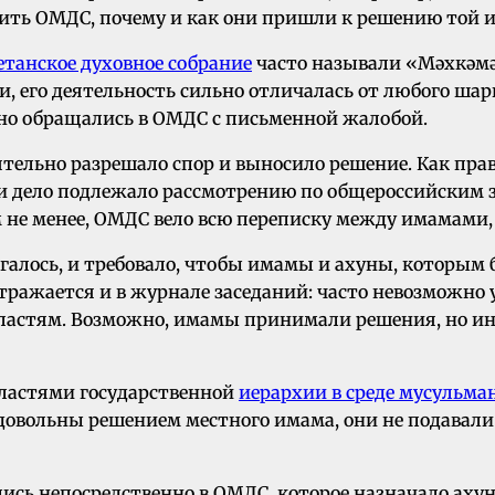
ть ОМДС, почему и как они пришли к решению той 
етанское духовное собрание
часто называли «Мәхкәмә
, его деятельность сильно отличалась от любого шар
, но обращались в ОМДС с письменной жалобой.
оятельно разрешало спор и выносило решение. Как пра
ли дело подлежало рассмотрению по общероссийским 
 Тем не менее, ОМДС вело всю переписку между имама
игалось, и требовало, чтобы имамы и ахуны, которым
тражается и в журнале заседаний: часто невозможно у
властям. Возможно, имамы принимали решения, но ин
 властями государственной
иерархии в среде мусульма
едовольны решением местного имама, они не подавал
сь непосредственно в ОМДС, которое назначало ахуна