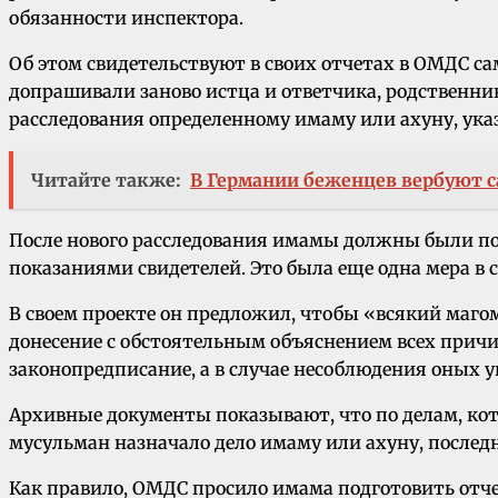
обязанности инспектора.
Об этом свидетельствуют в своих отчетах в ОМДС с
допрашивали заново истца и ответчика, родственник
расследования определенному имаму или ахуну, ука
Читайте также:
В Германии беженцев вербуют 
После нового расследования имамы должны были под
показаниями свидетелей. Это была еще одна мера в
В своем проекте он предложил, чтобы «всякий магом
донесение с обстоятельным объяснением всех причи
законопредписание, а в случае несоблюдения оных 
Архивные документы показывают, что по делам, ко
мусульман назначало дело имаму или ахуну, послед
Как правило, ОМДС просило имама подготовить отче