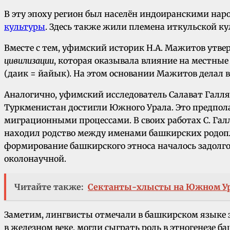
В эту эпоху регион был населён индоиранскими нар
культуры
. Здесь также жили племена иткульской ку
Вместе с тем, уфимский историк Н.А. Мажитов утве
цивилизации
, которая оказывала влияние на местные
(даик = йайык). На этом основании Мажитов делал 
Аналогично, уфимский исследователь Салават Галля
Туркменистан достигли Южного Урала. Это предпола
миграционными процессами. В своих работах С. Га
находил родство между именами башкирских родопл
формирование башкирского этноса началось задолго
околонаучной.
Читайте также:
Сектанты-хлысты на Южном У
Заметим, лингвисты отмечали в башкирском языке 
в железном веке, могли сыграть роль в этногенезе