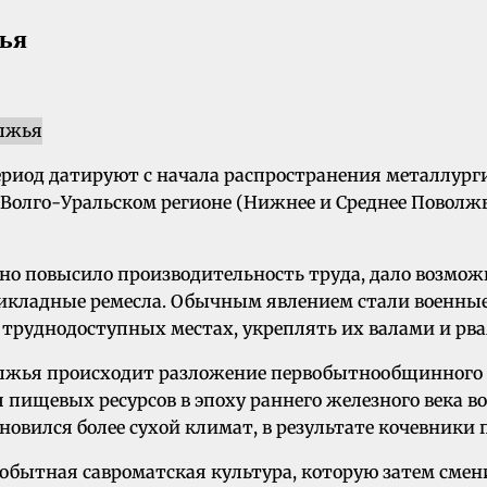
ья
от период датируют с начала распространения металлу
Волго-Уральском регионе (Нижнее и Среднее Поволжье, 
но повысило производительность труда, дало возмо
икладные ремесла. Обычным явлением стали военные н
 труднодоступных местах, укреплять их валами и рв
лжья происходит разложение первобытнообщинного ст
пищевых ресурсов в эпоху раннего железного века воз
тановился более сухой климат, в результате кочевники 
обытная савроматская культура, которую затем сме