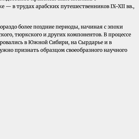
— в трудах арабских путешественников IX–XII вв.,
ораздо более поздние периоды, начиная с эпохи
кого, тюркского и других компонентов. В процессе
овались в Южной Сибири, на Сырдарье и в
е нужно признать образцом своеобразного научного