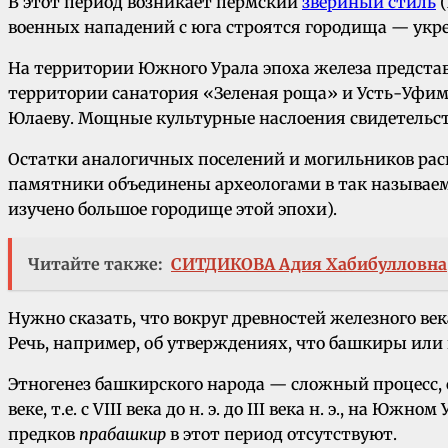
В этот период возникает пермский
звериный стиль
(
военных нападений с юга строятся городища — укр
На территории Южного Урала эпоха железа предста
территории санатория «Зеленая роща» и Усть-Уфим
Юлаеву. Мощные культурные наслоения свидетельств
Остатки аналогичных поселений и могильников распр
памятники объединены археологами в так называ
изучено большое городище этой эпохи).
Читайте также:
СИТДИКОВА Адия Хабибулловна
Нужно сказать, что вокруг древностей железного в
Речь, например, об утверждениях, что башкиры или
Этногенез башкирского народа — сложный процесс,
веке, т.е. с VIII века до н. э. до III века н. э., н
предков
прабашкир
в этот период отсутствуют.