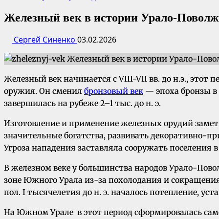
Железный век в истории Урало-Поволж
Сергей Синенко
03.02.2026
Железный век начинается с VIII-VII вв. до н.э., эт
оружия. Он сменил
бронзовый век
— эпоха бронзы в 
завершилась на рубеже 2–1 тыс. до н. э.
Изготовление и применение железных орудий замет
значительные богатства, развивать декоративно-пр
Угроза нападения заставляла сооружать поселения в
В железном веке у большинства народов Урало-Пово
зоне Южного Урала из-за похолодания и сокращения 
пол. I тысячелетия до н. э. началось потепление, ус
На Южном Урале в этот период сформировалась сам