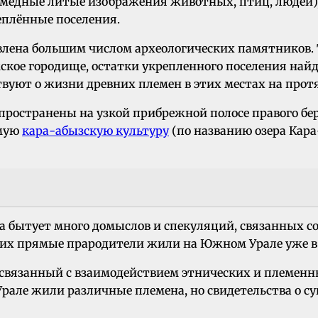
медные литые изображения животных, птиц, людей)
еплённые поселения.
влена большим числом археологических памятников. 
ское городище, остатки укрепленного поселения най
уют о жизни древних племен в этих местах на прот
остранены на узкой прибрежной полосе правого бере
емую
кара-абызскую культуру
(по названию озера Кара
ека бытует много домыслов и спекуляций, связанных 
 их прямые прародители жили на Южном Урале уже в 
 связанный с взаимодействием этнических и племенн
а Южном Урале жили различные племена, но свидетельств