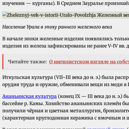
изучения — курганы). В Среднем Зауралье произошё
Население Урала в эпоху раннего железного века
В начале эпохи железные изделия появлялись только
изделия из железа зафиксированы не ранее V-IV вв. до
Читайте также:
О нигилистском взгляде на соб
Иткульская культура (VII–III века до н. э.) была р
орудия труда и оружие, обменивали вещи из меди в 
Ананьинская культура
(конец IX — III века до н. э.
бассейне р. Камы. Хозяйство ананьинских племён б
получили чёрная и цветная металлургия, бронзолите
(характерная круглодонная керамика с ямочным и