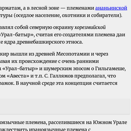
арматам, а в лесной зоне — племенами
ананьинской
уры (оседлое население, охотники и собиратели).
авлял собой северную окраину
хорезмийской
 «Урал-батыр», считая его создателями племена даи
е ядра древнебашкирского этноса.
шкир вышли из древней Месопотамии и через
ывая их происхождение с очень ранними
м «Урал-батыр» и шумерским эпосом о Гильгамеше,
Авеста» и т.п. С. Галлямов предполагал, что
амок. В научной среде эта концепция считается
аноязычные племена, расселившиеся на Южном Урале
отождествить ираноязычные племена с