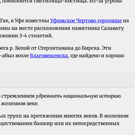
, появляются святилища-костища. Из-за угрозы
Так, в Уфе известны
Уфимское Чертово городище
на
дены на месте расположения памятника Салавату
яжении 3-4 столетий.
га р. Белой от Стерлитамака до Бирска. Эти
-абыз возле
Благовещенска
, где найдено и хорошо
со стремлением
удревнить национальную историю.
железном веке.
ых групп на протяжении многих веков. В железном
а о существовании башкир или их непосредственных