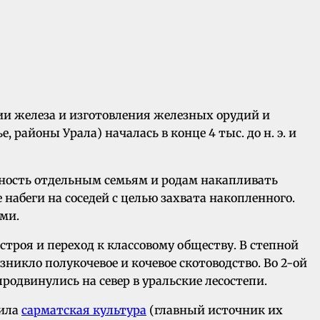
ргии железа и изготовления железных орудий и
районы Урала) началась в конце 4 тыс. до н. э. и
жность отдельным семьям и родам накапливать
абеги на соседей с целью захвата накопленного.
ами.
роя и переход к классовому обществу. В степной
никло полукочевое и кочевое скотоводство. Во 2-ой
продвинулись на север в уральские лесостепи.
нила
сарматская культура
(главный источник их