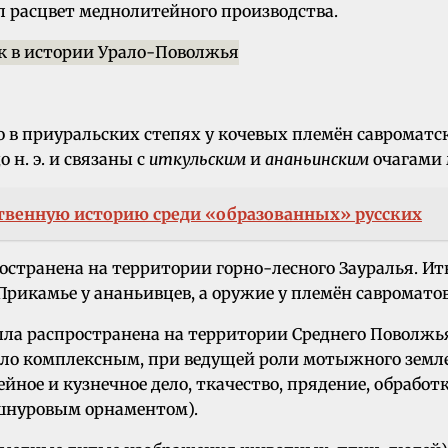
л расцвет меднолитейного производства.
 в приуральских степях у кочевых племён савроматск
 н. э. и связаны с
иткульским
и
ананьинским
очагами 
ственную историю среди «образованных» русских
аспространена на территории горно-лесного Зауралья.
Прикамье у ананьивцев, а оружие у племён савромато
) была распространена на территории Среднего Поволжь
ыло комплексным, при ведущей роли мотыжного земле
йное и кузнечное дело, ткачество, прядение, обработ
 шнуровым орнаментом).