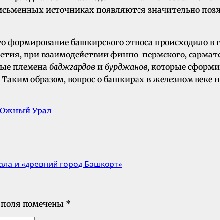
сьменных источниках появляются значительно позже 
о формирование башкирского этноса происходило в г
етия, при взаимодействии финно-пермского, сарматс
вые племена
баджгардов
и
бурджанов,
которые сформир
еке. Таким образом, вопрос о башкирах в железном век
Южный Урал
ла и «древний город Башкорт»
 поля помечены
*