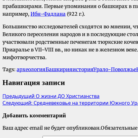
прабашкирами. Первые упоминания о башкирах в пи
например,
Ибн-Фадлана
(922 г.).
Большинство исследователей сходятся во мнении, чт
Великого переселения народов и в последующие стол
участвовали родственные печенегам тюркские коче
Приаралье в VII–VIII вв., но никак не в железном в
мифотворчества.
Tags:
археология
Башкирия
история
Урало-Поволжье
Навигация записи
Предыдущий
О жизни ДО Христианства
Следующий:
Средневековье на территории Южного Ура
Добавить комментарий
Ваш адрес email не будет опубликован.
Обязательные