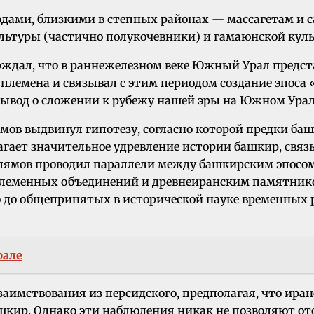
одами, близкими в степных районах — массагетам и с
льтуры (частично полукочевники) и гамаюнской культ
рждал, что в раннежелезном веке Южный Урал предст
 племена и связывал с этим периодом создание эпоса
вывод о сложении к рубежу нашей эры на Южном Урал
мов выдвинул гипотезу, согласно которой предки ба
гает значительное удревление истории башкир, связ
ллямов проводил параллели между башкирским эпосо
еменных объединений и древнеиранским памятником «
 до общепринятых в исторической науке временных р
рале
заимствования из персидского, предполагая, что ир
 башкир. Однако эти наблюдения никак не позволяют 