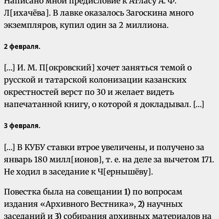
Написано мной предисловие к Атласу А. Ф.
Л[ихачёва]. В лавке оказалось Загоскина много
экземпляров, купил один за 2 миллиона.
2 февраля.
[…] И. М. П[окровский] хочет заняться темой о
русской и татарской колонизации казанских
окрестностей верст по 30 и желает видеть
напечатанной книгу, о которой я докладывал. […]
3 февраля.
[…] В КУБУ ставки втрое увеличены, и получено за
январь 180 милл[ионов], т. е. на деле за вычетом 171.
Не ходил в заседание к Ч[ернышёву].
Повестка была на совещании
1)
по вопросам
издания «Архивного Вестника»,
2)
научных
заседаний и
3)
собирания архивных материалов на