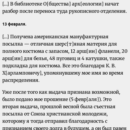
[…] В библиотеке О[бщества] арх[еологии] начат
разбор после переноса туда рукописного отделения.
13 февраля.
[…] Получена американская мануфактурная
посылка — отличная шерс[т]яная материя для
полного костюма с запасом, 12 арш[ин] фланели, 20
арш[ин] для белья, 48 пуговиц и 4 катушки, также
подкладка для костюма. Все это благодаря К. В.
Х[арламповичу], упомянувшему мое имя во время
распределения.
Уже после того как выдача признана возможной,
было подано мое прошение (5 февр[аля]). Это
вторая выдача, прошлой весной была съестная
посылка от Союза христианской молодежи,
которому я тогда отправил благодарность с
признанием своего долга в будущем, а он был равен