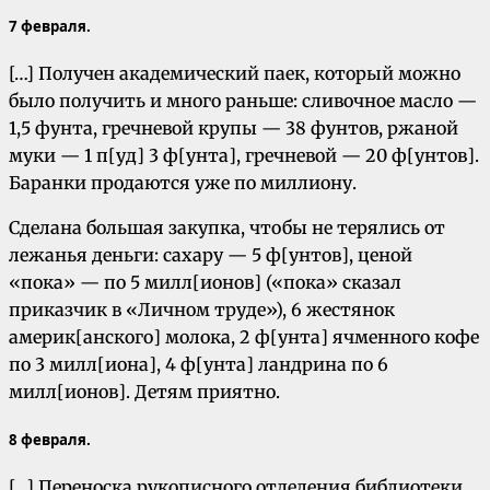
7 февраля.
[…] Получен академический паек, который можно
было получить и много раньше: сливочное масло —
1,5 фунта, гречневой крупы — 38 фунтов, ржаной
муки — 1 п[уд] 3 ф[унта], гречневой — 20 ф[унтов].
Баранки продаются уже по миллиону.
Сделана большая закупка, чтобы не терялись от
лежанья деньги: сахару — 5 ф[унтов], ценой
«пока» — по 5 милл[ионов] («пока» сказал
приказчик в «Личном труде»), 6 жестянок
америк[анского] молока, 2 ф[унта] ячменного кофе
по 3 милл[иона], 4 ф[унта] ландрина по 6
милл[ионов]. Детям приятно.
8 февраля.
[…] Переноска рукописного отделения библиотеки