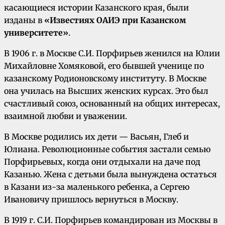
касающиеся истории Казанского края, были
изданы в
«Известиях ОАИЭ при Казанском
университете»
.
В 1906 г. в Москве С.И. Порфирьев женился на Юлии
Михайловне Хомяковой, его бывшей ученице по
казанскому Родионовскому институту. В Москве
она училась на Высших женских курсах. Это был
счастливый союз, основанный на общих интересах,
взаимной любви и уважении.
В Москве родились их дети — Васьян, Глеб и
Юлиана. Революционные события застали семью
Порфирьевых, когда они отдыхали на даче под
Казанью. Жена с детьми была вынуждена остаться
в Казани из-за маленького ребенка, а Сергею
Ивановичу пришлось вернуться в Москву.
В 1919 г. С.И. Порфирьев командирован из Москвы в