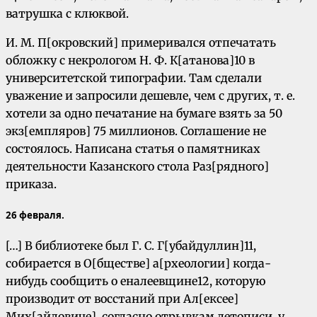
ватрушка с клюквой.
И. М. П[окровский] примеривался отпечатать
обложку с некрологом Н. Ф. К[атанова]10 в
университетской типографии. Там сделали
уважение и запросили дешевле, чем с других, т. е.
хотели за одно печатание на бумаге взять за 50
экз[емпляров] 75 миллионов. Соглашение не
состоялось. Написана статья о памятниках
деятельности Казанского стола Раз[рядного]
приказа.
26 февраля.
[…] В библиотеке был Г. С. Г[убайдуллин]11,
собирается в О[бществе] а[рхеологии] когда-
нибудь сообщить о еналеевщине12, которую
производит от восстаний при Ал[ексее]
Мих[айловиче], согласно отрывкам летописи, у