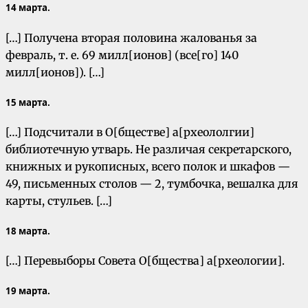
14 марта.
[…] Получена вторая половина жалованья за
февраль, т. е. 69 милл[ионов] (все[го] 140
милл[ионов]). […]
15 марта.
[…] Подсчитали в О[бществе] а[рхеололгии]
библиотечную утварь. Не различая секретарского,
книжных и рукописных, всего полок и шкафов —
49, письменных столов — 2, тумбочка, вешалка для
карты, стульев. […]
18 марта.
[…] Перевыборы Совета О[бщества] а[рхеологии].
19 марта.