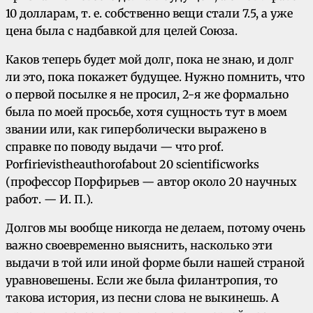
10 долларам, т. е. собственно вещи стали 7.5, а уже
цена была с надбавкой для целей Союза.
Каков теперь будет мой долг, пока не знаю, и долг
ли это, пока покажет будущее. Нужно помнить, что
о первой посылке я не просил, 2-я же формально
была по моей просьбе, хотя сущность тут в моем
звании или, как гиперболически выражено в
справке по поводу выдачи — что prof.
Pоrfirievistheauthorofabout 20 scientificworks
(профессор Порфирьев — автор около 20 научных
работ. — И. П.).
Долгов мы вообще никогда не делаем, потому очень
важно своевременно выяснить, насколько эти
выдачи в той или иной форме были нашей страной
уравновешены. Если же была филантропия, то
такова история, из песни слова не выкинешь. А