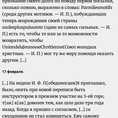
признание своего долга по поводу первой посылки,
сколько помню, выражено в словах: Parmilesmotifs
(среди других мотивов. — И. П.), побуждающих
теперь возрождения своей страны
undespluspuissontе (один из самых сильных. — И.
П.) есть то, чтобы те или за те возможности
возвратить, чтобы
UniondelaJeunesseChrétienne(Союз молодых
христиан. — И. П.) мог ту же меру помощи оказать
другим. […]
17 февраля.
[…] На неделе И. Ф. П[обедоносцев]8 приглашал,
было, опять при новой переписи быть
инструктором в прежнем участке на 3-ей горе,
т[ак] к[ак] доволен тем, как шло дело три года
назад. Когда я пришел с согласием, […] со
смущением он стал извиняться. Ему самому