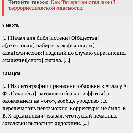
Читайте также:
Как Татарстан стал зоной
террористической опасности
9 марта.
[…] Начал для библ[иотеки] О[бщества]
а[рхеологии] набирать экз[емпляры]
акад[емических] изданий по случаю упразднения
академич[ского] склада. […]
12 марта.
[…] Из литографии принесены обложки к Атласу А.
Ф. Л[ихачёва], заголовки без «i» и ф[иты], с
окончанием на «ого», вообще уродство. Но
перепечатать невозможно. Корректуры не было, К.
В. Х[арлампович] сказал, что пускай печатные
заголовки выполнит художник. […]