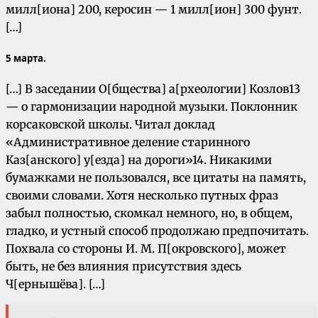
милл[иона] 200, керосин — 1 милл[ион] 300 фунт.
[…]
5 марта.
[…] В заседании О[бщества] а[рхеологии] Козлов13
— о гармонизации народной музыки. Поклонник
корсаковской школы. Читал доклад
«Административное деление старинного
Каз[анского] у[езда] на дороги»14. Никакими
бумажками не пользовался, все цитаты на память,
своими словами. Хотя несколько путных фраз
забыл полностью, скомкал немного, но, в общем,
гладко, и устный способ продолжаю предпочитать.
Похвала со стороны И. М. П[окровского], может
быть, не без влияния присутствия здесь
Ч[ернышёва]. […]