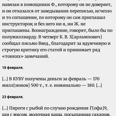
навязан в помощники Ф., которому он не доверяет,
и он отказался от заведывания переписью, исчезло
и то соглашение, по которому он сам приглашал
инструкторов; и без него ни я, ни Ж. не
приглашены. Вознаграждение, говорят, было бы по
полумиллиарду. В четверг К. В. Х[арлампович]
сообщал письмо Введ., благодарит за вдумчивую и
строгую критику его статей и принимает ряд
«тонких» замечаний.
18 февраля.
[…] В КУБУ получены деньги за февраль — 170
милл[ионов] 500 т., т. е. номинально — 180. […]
23 февраля.
[…] Пироги с рыбой по случаю рождения Г[офа]9,
щи с мясом, молочная каша, посыпанная сахаром,