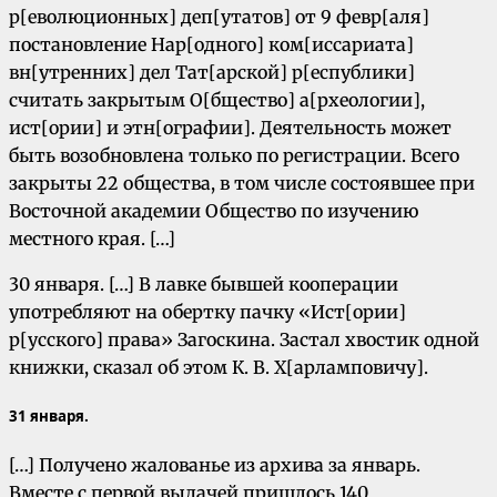
р[еволюционных] деп[утатов] от 9 февр[аля]
постановление Нар[одного] ком[иссариата]
вн[утренних] дел Тат[арской] р[еспублики]
считать закрытым О[бщество] а[рхеологии],
ист[ории] и этн[ографии]. Деятельность может
быть возобновлена только по регистрации. Всего
закрыты 22 общества, в том числе состоявшее при
Восточной академии Общество по изучению
местного края. […]
30 января. […] В лавке бывшей кооперации
употребляют на обертку пачку «Ист[ории]
р[усского] права» Загоскина. Застал хвостик одной
книжки, сказал об этом К. В. Х[арламповичу].
31 января.
[…] Получено жалованье из архива за январь.
Вместе с первой выдачей пришлось 140