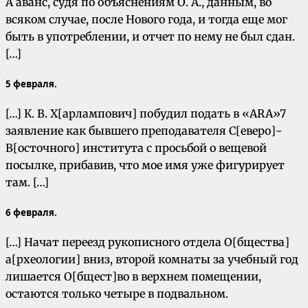
А аванс, судя по объяснениям О. А., данным, во
всяком случае, после Нового года, и тогда еще мог
быть в употреблении, и отчет по нему не был сдан.
[…]
5 февраля.
[…] К. В. Х[арлампович] побудил подать в «ARA»7
заявление как бывшего преподавателя С[еверо]-
В[осточного] института с просьбой о вещевой
посылке, прибавив, что мое имя уже фигурирует
там. […]
6 февраля.
[…] Начат переезд рукописного отдела О[бщества]
а[рхеологии] вниз, второй комнаты за учебный год
лишается О[бщест]во в верхнем помещении,
остаются только четыре в подвальном.