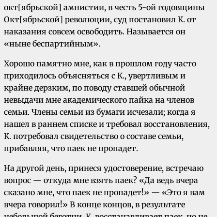
окт[ябрьской] амнистии, в честь 5-ой годовщины
Окт[ябрьской] революции, суд постановил К. от
наказания совсем освободить. Называется он
«ныне беспартийным».
Хорошо памятно мне, как в прошлом году часто
приходилось объясняться с К., увертливым и
крайне дерзким, по поводу ставшей обычной
невыдачи мне академического пайка на членов
семьи. Члены семьи из бумаги исчезали; когда я
нашел в раннем списке и требовал восстановления,
К. потребовал свидетельство о составе семьи,
прибавляя, что паек не пропадет.
На другой день, принеся удостоверение, встречаю
вопрос — откуда мне взять паек? «Да ведь вчера
сказано мне, что паек не пропадет!» — «Это я вам
вчера говорил!» В конце концов, в результате
небольшой беготни, К. восстанавливает паек, но не