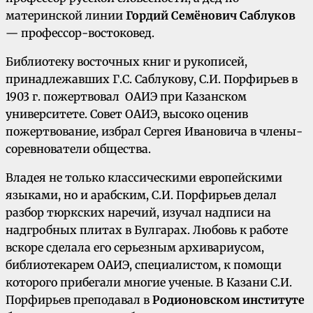
материнской линии
Гордий Семёнович Саблуков
— профессор-востоковед.
Библиотеку восточных книг и рукописей,
принадлежавших Г.С. Саблукову, С.И. Порфирьев в
1903 г. пожертвовал ОАИЭ при Казанском
университете. Совет ОАИЭ, высоко оценив
пожертвование, избрал Сергея Ивановича в члены-
соревнователи общества.
Владея не только классическими европейскими
языками, но и арабским, С.И. Порфирьев делал
разбор тюркских наречий, изучал надписи на
надгробных плитах в Булгарах. Любовь к работе
вскоре сделала его серьезным архивариусом,
библиотекарем ОАИЭ, специалистом, к помощи
которого прибегали многие ученые. В Казани С.И.
Порфирьев преподавал в
Родионовском институте