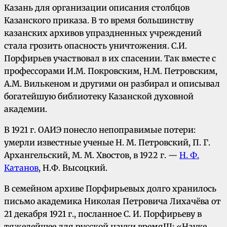
Казань для организации описания столбцов
Казанского приказа. В то время большинству
казанских архивов упраздненных учреждений
стала грозить опасность уничтожения. С.И.
Порфирьев участвовал в их спасении. Так вместе с
профессорами И.М. Покровским, Н.М. Петровским,
А.М. Вилькеном и другими он разбирал и описывал
богатейшую библиотеку Казанской духовной
академии.
В 1921 г. ОАИЭ понесло непоправимые потери:
умерли известные ученые Н. М. Петровский, П. Г.
Архангельский, М. М. Хвостов, в 1922 г. —
Н. Ф.
Катанов
, Н.Ф. Высоцкий.
В семейном архиве Порфирьевых долго хранилось
письмо академика Николая Петровича Лихачёва от
21 декабря 1921 г., посланное С. И. Порфирьеву в
тяжелейшее для русской науки времяIII: «Науке