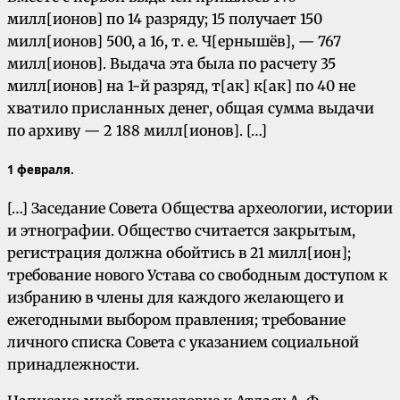
милл[ионов] по 14 разряду; 15 получает 150
милл[ионов] 500, а 16, т. е. Ч[ернышёв], — 767
милл[ионов]. Выдача эта была по расчету 35
милл[ионов] на 1-й разряд, т[ак] к[ак] по 40 не
хватило присланных денег, общая сумма выдачи
по архиву — 2 188 милл[ионов]. […]
1 февраля.
[…] Заседание Совета Общества археологии, истории
и этнографии. Общество считается закрытым,
регистрация должна обойтись в 21 милл[ион];
требование нового Устава со свободным доступом к
избранию в члены для каждого желающего и
ежегодными выбором правления; требование
личного списка Совета с указанием социальной
принадлежности.