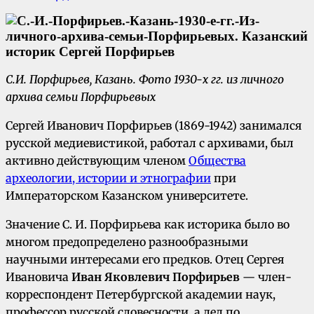
С.И. Порфирьев, Казань. Фото 1930-х гг. из личного
архива семьи Порфирьевых
Сергей Иванович Порфирьев (1869-1942) занимался
русской медиевистикой, работал с архивами, был
активно действующим членом
Общества
археологии, истории и этнографии
при
Императорском Казанском университете.
Значение С. И. Порфирьева как историка было во
многом предопределено разнообразными
научными интересами его предков. Отец Сергея
Ивановича
Иван Яковлевич Порфирьев
— член-
корреспондент Петербургской академии наук,
профессор русской словесности, а дед по