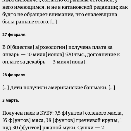
него имеющимся, и не в катановской редакции; как
будто не обращает внимание, что еналеевщина
была раньше этого. […]
27 февраля.
В О[бществе] а[рхеологии] получена плата за
январь — 10 милл[ионов] 570 тыс., дополнение к
оплате за декабрь — 3 милл[иона].
28 февраля.
[…] Дети получили американские башмаки. […]
3 марта.
Получен паек в КУБУ: 7,5 ф[унтов] соленого масла,
35 ф[унтов] мяса, 38 [фунтов] гречневой крупы, 1
пуд 30 ф[унтов] ржаной муки. Сушки — 2