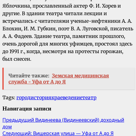
Яблочкина, прославленный актер Ф. И. Хорев и
другие. В здании театра читали лекции и
встречались с читателями ученые-нефтяники А. А.
Блохин, И. М. Губкин, поэт В. А. Луговской, писатель
А. А. Фадеев. Здание театра, памятник прошлого,
очень дорогой для многих уфимцев, простоял здесь
до 1991 г., когда, несмотря на протесты горожан,
был снесен.
Читайте также:
Земская медицинская
служба - Уфа от А до Я
Tags:
город
история
краеведение
театр
Навигация записи
Предыдущий
Видинеева (Видинеевский) доходный
дом
Следующий:
Вишерская улица — Уфа от А до Я