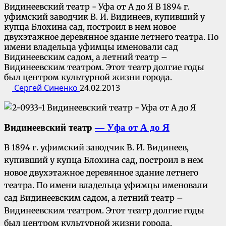
Видинеевский театр - Уфа от А до Я В 1894 г.
уфимский заводчик В. И. Видинеев, купивший у
купца Блохина сад, построил в нем новое
двухэтажное деревянное здание летнего театра. По
имени владельца уфимцы именовали сад
Видинеевским садом, а летний театр –
Видинеевским театром. Этот театр долгие годы
был центром культурной жизни города.
Сергей Синенко
24.02.2013
Видинеевский театр
— Уфа от А до Я
В 1894 г. уфимский заводчик В. И. Видинеев,
купивший у купца Блохина сад, построил в нем
новое двухэтажное деревянное здание летнего
театра. По имени владельца уфимцы именовали
сад Видинеевским садом, а летний театр –
Видинеевским театром. Этот театр долгие годы
был центром культурной жизни города.