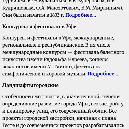
Гурвичем, Ю.Э. Кулагиным, Е.В. Кучеровым, И.К.
Кудряшовым, Ф.А. Максютовым, Б.М. Миркиным).
Они были начаты в 1833 г.
Подробнее…
К
онкурсы и фестивали в Уфе
Конкурсы и фестивали в Уфе, международные,
региональные и республиканские. В их числе
международные конкурсы — фестиваль балетного
искусства имени Рудольфа Нуреева, конкурс
вокалистов имени М. Глинки, фестиваль
симфонической и хоровой музыки.
Подробнее…
Ландшафты
городские
Особенности местности, в значительной степени
определившие развитие города Уфы, его застройку
и планировку улиц, его современный облик. Все
проекты городской застройки, начиная с плана
Гесте и до современных проектов разрабатывались