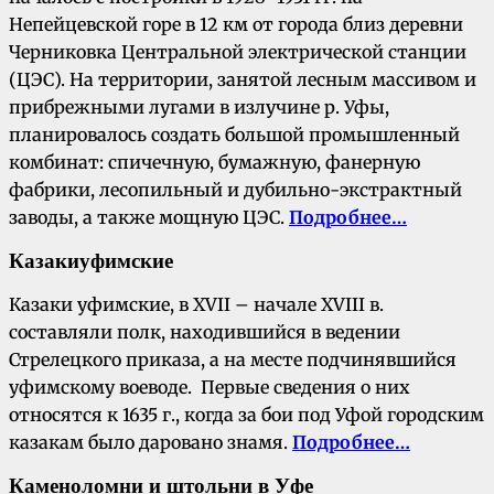
Непейцевской горе в 12 км от города близ деревни
Черниковка Центральной электрической станции
(ЦЭС). На территории, занятой лесным массивом и
прибрежными лугами в излучине р. Уфы,
планировалось создать большой промышленный
комбинат: спичечную, бумажную, фанерную
фабрики, лесопильный и дубильно-экстрактный
заводы, а также мощную ЦЭС.
Подробнее…
Казаки
уфимские
Казаки уфимские, в XVII – начале XVIII в.
составляли полк, находившийся в ведении
Стрелецкого приказа, а на месте подчинявшийся
уфимскому воеводе. Первые сведения о них
относятся к 1635 г., когда за бои под Уфой городским
казакам было даровано знамя.
Подробнее…
К
аменоломни и штольни в Уфе