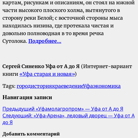
картам, рисункам и описаниям, он стоял на южной
части высокого плоского холма, вытянутого в
сторону реки Белой; с восточной стороны мыса
находилась низина, где протекала чистая и
довольно полноводная в то время речка
Сутолока.
Подробнее…
Сергей Синенко Уфа от А до Я
(Интернет-вариант
книги
«Уфа старая и новая»
)
Tags:
город
история
краеведение
Уфа
экономика
Навигация записи
Предыдущий
«Уфамолагропром» — Уфа от А до Я
Следующий:
«Уфа-Арена», ледовый дворец — Уфа от А
до Я
Добавить комментарий