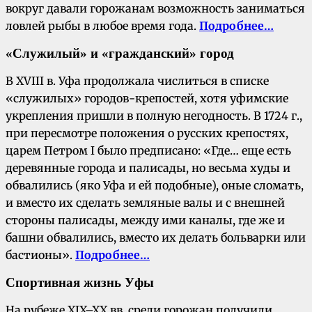
вокруг давали горожанам возможность заниматься
ловлей рыбы в любое время года.
Подробнее…
«Служилый» и «гражданский» город
В XVIII в. Уфа продолжала числиться в списке
«служилых» городов-крепостей, хотя уфимские
укрепления пришли в полную негодность. В 1724 г.,
при пересмотре положения о русских крепостях,
царем Петром I было предписано: «Где… еще есть
деревянные города и палисады, но весьма худы и
обвалились (яко Уфа и ей подобные), оные сломать,
и вместо их сделать земляные валы и с внешней
стороны палисады, между ими каналы, где же и
башни обвалились, вместо их делать больварки или
бастионы».
Подробнее…
Спортивная жизнь Уфы
На рубеже XIX–XX вв. среди горожан получили