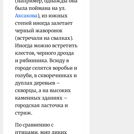
(например, однажды она
была поймана на ул.
Аксакова
), из южных
степей иногда залетает
черный жаворонок
(встречали на свалках).
Иногда можно встретить
клестов, черного дрозда
и рябинника. Всюду в
городе селятся воробьи и
голуби, в скворечниках и
дуплах деревьев –
скворцы, а на высоких
каменных зданиях –
городская ласточка и
стриж.
По сравнению с
птицами, мир диких