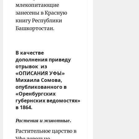
млекопитающие
занесены в Красную
книгу Республики
Башкортостан.
В качестве
дополнения
приведу
отрывок из
«ОПИСАНИЯ УФЫ»
Михаила Сомов
а,
опубликованного в
«
Оренбургских
губернских ведомостях
»
в
1864
.
Растения и животные
.
Растительное царство в
Уфе довольно