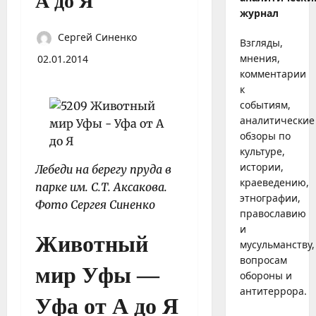
А до Я
журнал
Сергей Синенко
Взгляды,
мнения,
02.01.2014
комментарии
к
событиям,
аналитические
обзоры по
культуре,
истории,
Лебеди на берегу пруда в
краеведению,
парке им. С.Т. Аксакова.
этнографии,
Фото Сергея Синенко
православию
и
Животный
мусульманству,
вопросам
мир Уфы
—
обороны и
антитеррора.
Уфа от А до Я