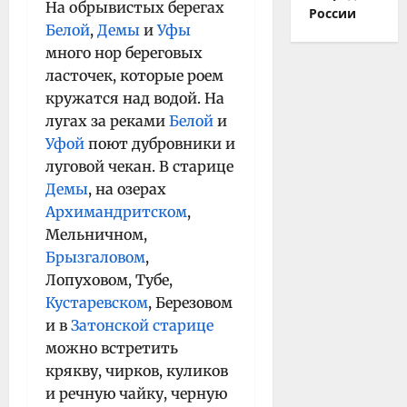
На обрывистых берегах
России
Белой
,
Демы
и
Уфы
много нор береговых
ласточек, которые роем
кружатся над водой. На
лугах за реками
Белой
и
Уфой
поют дубровники и
луговой чекан. В старице
Демы
, на озерах
Архимандритском
,
Мельничном,
Брызгаловом
,
Лопуховом, Тубе,
Кустаревском
, Березовом
и в
Затонской старице
можно встретить
крякву, чирков, куликов
и речную чайку, черную