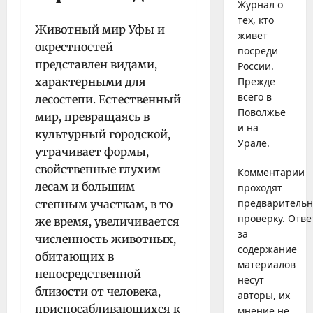
Журнал о
тех, кто
Животный мир Уфы и
живет
окрестностей
посреди
представлен видами,
России.
характерными для
Прежде
всего в
лесостепи. Естественный
Поволжье
мир, превращаясь в
и на
культурный городской,
Урале.
утрачивает формы,
свойственные глухим
Комментарии
лесам и большим
проходят
предваритель
степным участкам, в то
проверку. Отве
же время, увеличивается
за
численность животных,
содержание
обитающих в
материалов
непосредственной
несут
близости от человека,
авторы, их
приспосабливающихся к
мнение не