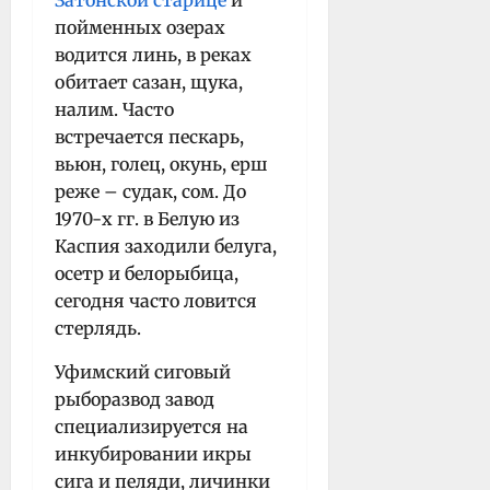
пойменных озерах
водится линь, в реках
обитает сазан, щука,
налим. Часто
встречается пескарь,
вьюн, голец, окунь, ерш
реже – судак, сом. До
1970-х гг. в Белую из
Каспия заходили белуга,
осетр и белорыбица,
сегодня часто ловится
стерлядь.
Уфимский сиговый
рыборазвод завод
специализируется на
инкубировании икры
сига и пеляди, личинки