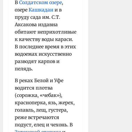
В
Солдатском озере
,
озере
Кашкадан
и в
пруду сада им. С.Т.
Аксакова издавна
обитают неприхотливые
к качеству воды караси.
В последнее время в этих
водоемах искусственно
разводят карпов и
пелядь.
В реках Белой и Уфе
водится плотва
(сорожка, «чебак»),
красноперка, язь, жерех,
голавль, лещ, густера,
реже встречаются
подуст, елец и чехонь. В
Затонской старице
и