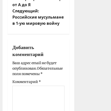
от А до Я
в
Следующий:
и
Российские мусульмане
г
в 1-ую мировую войну
а
ц
и
я
Добавить
з
комментарий
а
п
Ваш адрес email не будет
опубликован.
Обязательные
и
поля помечены
*
с
Комментарий
*
и