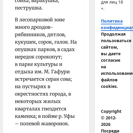
сойка, варакушка,
для лиц 18
пеструшка.
+.
В лесопарковой зоне
Политика
много дроздов-
конфиденциа
Продолжая
рябинников, дятлов,
пользоваться
кукушек, сорок, галок. На
сайтом,
опушках парков, в садах
вы даете
нередок сорокопут;
согласие
в парке культуры и
на
отдыха им. М. Гафури
использовани
встречается серая сова;
файлов
на пустырях в
cookies.
окрестностях города, в
некоторых жилых
кварталах гнездится
Copyright
каменка; в пойме р. Уфы
© 2012-
– полевой жаворонок.
2026
Посреди