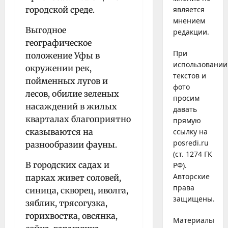
городской среде.
является
мнением
Выгодное
редакции.
географическое
При
положение Уфы в
использовании
окружении рек,
текстов и
пойменных лугов и
фото
лесов, обилие зеленых
просим
насаждений в жилых
давать
кварталах благоприятно
прямую
сказываются на
ссылку на
posredi.ru
разнообразии фауны.
(ст. 1274 ГК
В городских садах и
РФ).
Авторские
парках живет соловей,
права
синица, скворец, иволга,
защищены.
зяблик, трясогузка,
горихвостка, овсянка,
Материалы