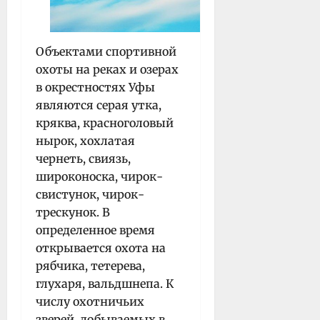
Объектами спортивной
охоты на реках и озерах
в окрестностях Уфы
являются серая утка,
кряква, красноголовый
нырок, хохлатая
чернеть, свиязь,
широконоска, чирок-
свистунок, чирок-
трескунок. В
определенное время
открывается охота на
рябчика, тетерева,
глухаря, вальдшнепа. К
числу охотничьих
зверей, добываемых в