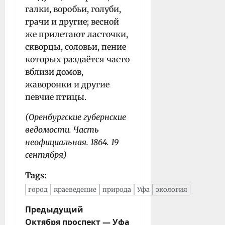
галки, воробьи, голуби,
грачи и другие; весной
же прилетают ласточки,
скворцы, соловьи, пение
которых раздаётся часто
вблизи домов,
жаворонки и другие
певчие птицы.
(Оренбургские губернские
ведомости. Часть
неофициальная. 1864. 19
сентября)
Tags:
город
краеведение
природа
Уфа
экология
Н
Предыдущий
Октября проспект — Уфа
а