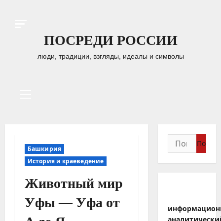
Перейти
к
содержимому
ПОСРЕДИ РОССИИ
люди, традиции, взгляды, идеалы и символы
Основное
меню
Найти:
Башкирия
История и краеведение
Животный мир
Уфы — Уфа от
информацион
аналитически