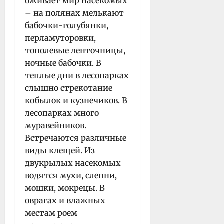
оживает мир насекомых
– на полянах мелькают
бабочки-голубянки,
перламуторовки,
тополевые ленточницы,
ночные бабочки. В
теплые дни в лесопарках
слышно стрекотание
кобылок и кузнечиков. В
лесопарках много
муравейников.
Встречаются различные
виды клещей. Из
двукрылых насекомых
водятся мухи, слепни,
мошки, мокрецы. В
оврагах и влажных
местам роем