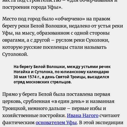
построения города Уфы».
Место под город было «обчерчено» на правом
берегу реки Белой Волошки, недалеко от устья реки
Уфы, на мысу, образованном с одной стороны
оврагами, а с другой – руслом реки Суколоки,
которую русские поселенцы стали называть
Сутолокой.
На берегу Белой Волошки, между устьями речек
Ногайка и Сутолока, по юлианскому календарю
30 мая 1574 г., в день Святой Троицы, высадился
отряд московских стрельцов.
Прямо у берега Белой была поставлена первая
церковь, срубленная «в един день» и названная
Троицкой, немного дальше – первые избы и
хозяйственные постройки.
Ивана Нагого
считают
фактическим
основателем Уфы
. В этой экспедиции