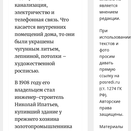
канализация,
является
мнением
электричество и
редакции.
телефонная связь. Что
касается внутренних
При
помещений дома, то они
использовании
были украшены
текстов и
чугунным литьем,
фото
лепниной, потолки –
просим
давать
художественной
прямую
росписью.
ссылку на
posredi.ru
В 1908 году его
(ст. 1274 ГК
владельцем стал
РФ).
инженер-строитель
Авторские
Николай Ипатьев,
права
купивший здание у
защищены.
прежнего хозяина
золотопромышленника
Материалы