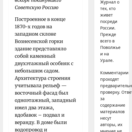
вскоре покинувшего
Журнал о
Советскую Россию
тех, кто
живет
Построенное в конце
посреди
1870-х годов на
России.
западном склоне
Прежде
всего в
Вознесенской горки
Поволжье
здание представляло
и на
собой каменный
Урале.
двухэтажный особняк с
небольшим садом.
Комментарии
Архитектура строения
проходят
учитывала рельеф —
предваритель
проверку. Отве
восточный фасад был
за
одноэтажный, западный
содержание
имел два этажа,
материалов
вдобавок – подвал и
несут
веранду. В доме были
авторы, их
водопровод и
мнение не