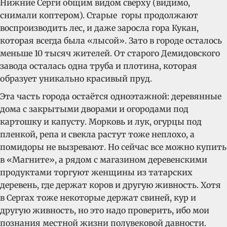
Нижние Серги общим видом сверху (видимо,
снимали коптером). Старые горы продолжают
воспроизводить лес, и даже заросла гора Кукан,
которая всегда была «лысой». Зато в городе осталось
меньше 10 тысяч жителей. От старого Демидовского
завода осталась одна труба и плотина, которая
образует уникально красивый пруд.
Эта часть города остаётся одноэтажной: деревянные
дома с закрытыми дворами и огородами под
картошку и капусту. Морковь и лук, огурцы под
пленкой, репа и свекла растут тоже неплохо, а
помидоры не вызревают. Но сейчас все можно купить
в «Магните», а рядом с магазином деревенскими
продуктами торгуют женщины из татарских
деревень, где держат коров и другую живность. Хотя
в Сергах тоже некоторые держат свиней, кур и
другую живность, но это надо проверить, ибо мои
познания местной жизни полувековой давности.