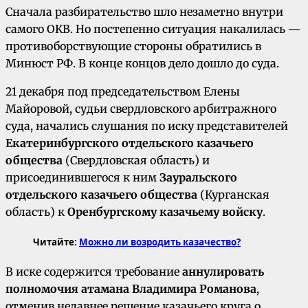
Сначала разбирательство шло незаметно внутри
самого ОКВ. Но постепенно ситуация накалилась —
противоборствующие стороны обратились в
Минюст РФ. В конце концов дело дошло до суда.
21 декабря под председательством Елены
Майоровой, судьи свердловского арбитражного
суда, начались слушания по иску представителей
Екатеринбургского отдельского казачьего
общества
(Свердловская область) и
присоединившегося к ним
Зауральского
отдельского казачьего общества
(Курганская
область) к
Оренбургскому казачьему войску
.
Читайте:
Можно ли возродить
казачество
?
В иске содержится требование
аннулировать
полномочия атамана Владимира Романова
,
отменив недавнее решение казачьего круга о