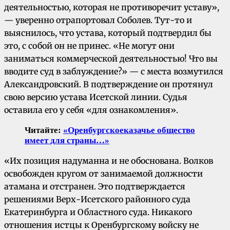
деятельностью, которая не противоречит уставу»,
— уверенно отрапортовал Соболев. Тут-то и
выяснилось, что устава, который подтвердил бы
это, с собой он не принес. «Не могут они
заниматься коммерческой деятельностью! Что вы
вводите суд в заблуждение?» — с места возмутился
Александровский. В подтверждение он протянул
свою версию устава Исетской линии. Судья
оставила его у себя «для ознакомления».
Читайте:
«
Оренбургское
казачье
общество
имеет для страны…»
«Их позиция надуманна и не обоснована. Волков
освобожден кругом от занимаемой должности
атамана и отстранен. Это подтверждается
решениями Верх-Исетского районного суда
Екатеринбурга и Областного суда. Никакого
отношения истцы к Оренбургскому войску не