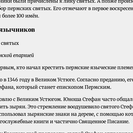
дники были причислены к лику святых. А позже прои
р пермских святых. Его отмечают в первое воскресен
 более 100 имён.
-язычников
ской епархией
ервым, кто начал крестить пермские языческие племе
 1346 году в Великом Устюге. Согласно преданию, его
ефана, который станет епископом Пермским.
овлю с Великим Устюгом. Юноша Стефан часто общалс
етить зырян. Это стремление воодушевило святого Сте
пользовал зырянские знаки на дереве, с помощью ко
огослужебные книги и частично Священное Писание.