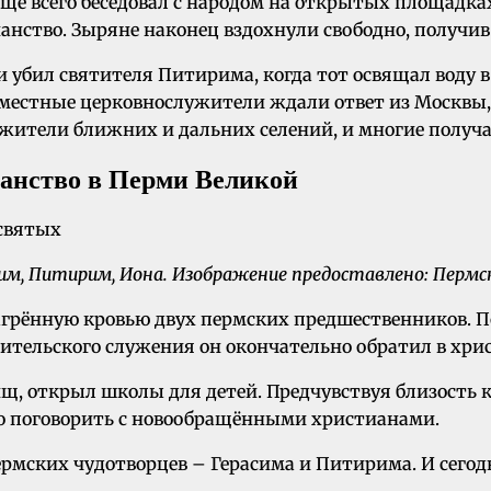
чаще всего беседовал с народом на открытых площадка
анство. Зыряне наконец вздохнули свободно, получив
 убил святителя Питирима, когда тот освящал воду в
й местные церковнослужители ждали ответ из Москвы,
и жители ближних и дальних селений, и многие полу
ианство в Перми Великой
им, Питирим, Иона. Изображение предоставлено: Пермс
рённую кровью двух пермских предшественников. По
вятительского служения он окончательно обратил в хр
щ, открыл школы для детей. Предчувствуя близость 
но поговорить с новообращёнными христианами.
ермских чудотворцев – Герасима и Питирима. И сегод