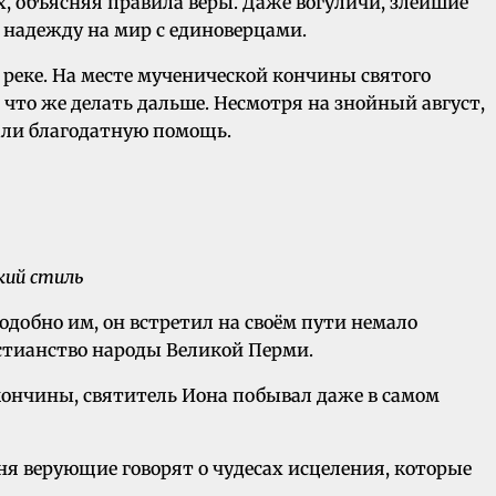
х, объясняя правила веры. Даже вогуличи, злейшие
 надежду на мир с единоверцами.
 реке. На месте мученической кончины святого
 что же делать дальше. Несмотря на знойный август,
чали благодатную помощь.
кий стиль
добно им, он встретил на своём пути немало
истианство народы Великой Перми.
кончины, святитель Иона побывал даже в самом
ня верующие говорят о чудесах исцеления, которые