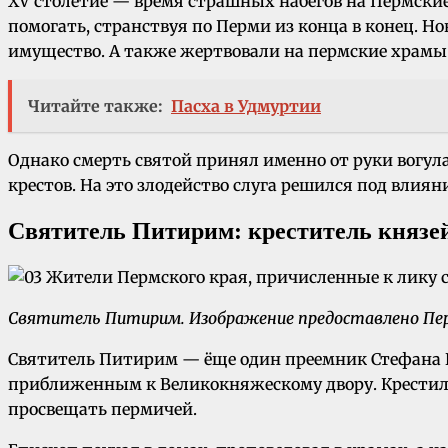
XV столетие — время страшных набегов на Пермские з
помогать, странствуя по Перми из конца в конец. Н
имущество. А также жертвовали на пермские храмы 
Читайте также:
Пасха в Удмуртии
Однако смерть святой принял именно от руки вогул
крестов. На это злодейство слуга решился под влия
Святитель Питирим: креститель князе
Святитель Питирим. Изображение предоставлено Пер
Святитель Питирим — ёще один преемник Стефана В
приближенным к Великокняжескому двору. Крестил Ио
просвещать пермичей.