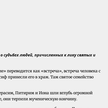
 судьбах людей, причисленных к лику святых и
» переводится как «встреча», встреча человека с
иф принесли его в храм. Там святое семейство
Герасим, Питирим и Иона шли вглубь огромной
е, они терпели мученическую кончину.