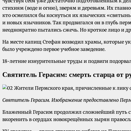
Чувствуя себя уже достаточно подготовленным к де
стихиям (воде и огню), зверям и деревьям. Их глав
кто осмелился бы коснуться их языческих «святынь»
и новых язычников. Так продвигался он в глубь пе
неоднократно пытались сжечь. Но кроткое лицо и д
На месте капищ Стефан возводил храмы, которые ук
было учреждено первое учебное заведение.
18-летние изнурительные труды и подвиги подорвали 
Святитель Герасим: смерть старца от р
Святитель Герасим. Изображение предоставлено Перм
Блаженный Герасим продолжил сложнейший путь свое
вкоренить в сердцах новокрещённых зырян правосла