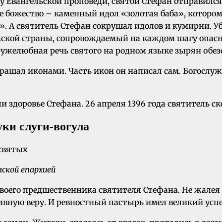
лу Евангельской проповеди, святой Стефан отправил
ное божество – каменный идол «золотая баба», котор
. А святитель Стефан сокрушал идолов и кумирни. У
рмской страны, сопровождаемый на каждом шагу опас
ружелюбная речь святого на родном языке зырян об
рашал иконами. Часть икон он написал сам. Богослу
здоровье Стефана. 26 апреля 1396 года святитель ско
уки слуги-вогула
ской епархией
го предшественника святителя Стефана. Не жалея ни
вную веру. И ревностный пастырь имел великий успе