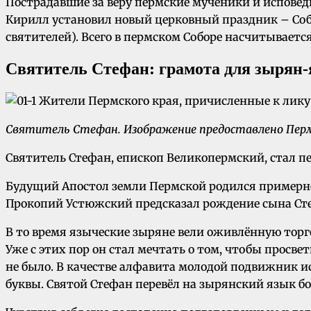
Пострадавшие за веру пермские мученики и испове
Кирилл установил новый церковный праздник – Собо
святителей). Всего в пермском Соборе насчитывается
Святитель Стефан: грамота для зырян
Святитель Стефан. Изображение предоставлено Перм
Святитель Стефан, епископ Великопермский, стал п
Будущий Апостол земли Пермской родился примерно в
Прокопий Устюжский предсказал рождение сына Ст
В то время языческие зыряне вели оживлённую торг
Уже с этих пор он стал мечтать о том, чтобы просв
не было. В качестве алфавита молодой подвижник ис
буквы. Святой Стефан перевёл на зырянский язык б