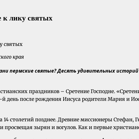
 к лику святых
ского края
зни пермские святые? Десять удивительных историй о
тианских праздников – Сретение Господне. «Сретение
0-й день после рождения Иисуса родители Мария и Иос
а 14 столетий позднее. Древние миссионеры Стефан, 
и просвещая зырян и вогулов. Как и первые христиан