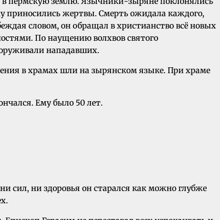
ся в пермскую землю. Язычники-зыряне поклонялись
ому приносились жертвы. Смерть ожидала каждого,
беждая словом, он обращал в христианство всё новых
ностями. По наущению волхвов святого
езоруживали нападавших.
жения в храмах шли на зырянском языке. При храме
нчался. Ему было 50 лет.
 сил, ни здоровья он старался как можно глубже
х.