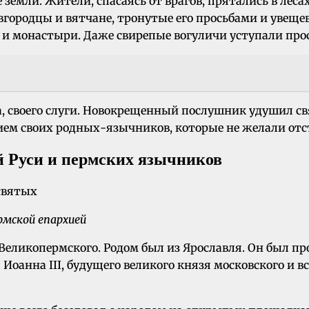
емли. Жители, спасаясь от врагов, прятались в лесах
овгородцы и вятчане, тронутые его просьбами и увещ
и монастыри. Даже свирепые вогуличи уступали прос
а, своего слуги. Новокрещенный послушник удушил 
нием своих родных-язычников, которые не желали отс
й Руси и пермских язычников
мской епархией
еликопермского. Родом был из Ярославля. Он был п
анна III, будущего великого князя московского и вс