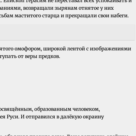
. Епископ Герасим не переставал всех успокаивать и
еваниями, возвращали зырянам отнятое у них
ьбам маститого старца и прекращали свои набеги.
святого омофором, широкой лентой с изображениями
тупать от веры предков.
росвящённым, образованным человеком,
ея Руси. И отправился в далёкую окраину