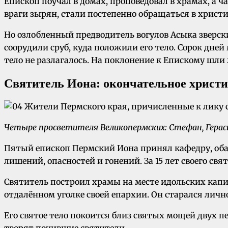
Епископ поучал в домах, проповедовал в храмах, а 
враги зырян, стали постепенно обращаться в христи
Но озлобленный предводитель вогулов Асыка зверски
соорудили сруб, куда положили его тело. Сорок дне
тело не разлагалось. На поклонение к Епискому шл
Святитель Иона: окончательное христ
Четыре просветителя Великопермских: Стефан, Герас
Пятый епископ Пермский Иона принял кафедру, обаг
лишений, опасностей и гонений. За 15 лет своего с
Святитель построил храмы на месте идольских капи
отдалённом уголке своей епархии. Он старался лич
Его святое тело покоится близ святых мощей двух п