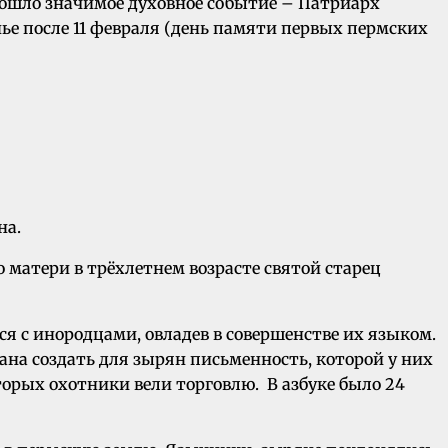
зошло значимое духовное событие – Патриарх
ье после 11 февраля (день памяти первых пермских
на.
 матери в трёхлетнем возрасте святой старец
я с инородцами, овладев в совершенстве их языком.
фана создать для зырян письменность, которой у них
торых охотники вели торговлю. В азбуке было 24