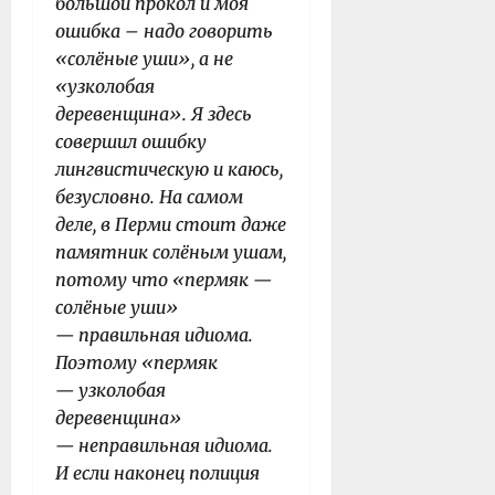
большой прокол и моя
ошибка – надо говорить
«солёные уши», а не
«узколобая
деревенщина». Я здесь
совершил ошибку
лингвистическую и каюсь,
безусловно. На самом
деле, в Перми стоит даже
памятник солёным ушам,
потому что «пермяк —
солёные уши»
— правильная идиома.
Поэтому «пермяк
— узколобая
деревенщина»
— неправильная идиома.
И если наконец полиция