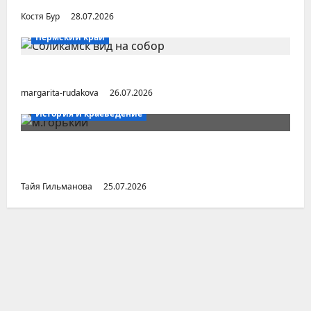
Костя Бур
28.07.2026
Пермский край
Город Соликамск (Пермский край)
margarita-rudakova
26.07.2026
История и краеведение
Неопубликованная «История русских
городов» раннесоветской эпохи
Тайя Гильманова
25.07.2026