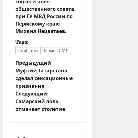
соцсети член
общественного совета
при ГУ МВД России по
Пермскому краю
Михаил Нецветаев.
Tags:
конфликт
Пермь
СМИ
Н
Предыдущий
Муфтий Татарстана
а
сделал сенсационные
в
признания
и
Следующий:
г
Самарский полк
а
отмечает столетие
ц
и
я
з