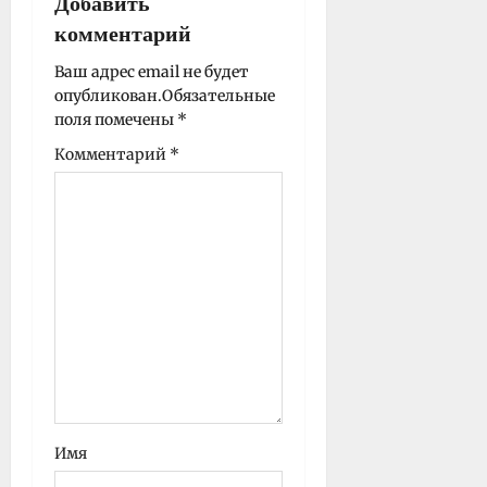
Добавить
а
комментарий
п
и
Ваш адрес email не будет
опубликован.
Обязательные
с
поля помечены
*
и
Комментарий
*
Имя