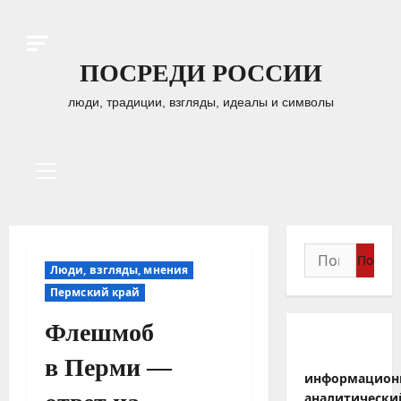
Перейти
к
содержимому
ПОСРЕДИ РОССИИ
люди, традиции, взгляды, идеалы и символы
Основное
меню
Найти:
Люди, взгляды, мнения
Пермский край
Флешмоб
в Перми —
информацион
аналитически