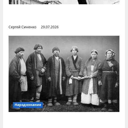
Илья Бердников — казанский канонист,
поставивший церковь над государством
Сергей Синенко
29.07.2026
Народознание
Уральский народ коми в Сибири и на
Дальнем Востоке