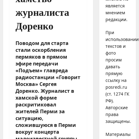
является
журналиста
мнением
редакции.
Доренко
При
использовании
Поводом для старта
текстов и
стали оскорбления
фото
пермяков в прямом
просим
эфире передачи
давать
«Подъем» главреда
прямую
радиостанции «Говорит
ссылку на
Москва» Сергея
posredi.ru
Доренко. Журналист в
(ст. 1274 ГК
хамской форме
РФ).
раскритиковал
Авторские
жителей Перми за
права
ситуацию,
защищены.
сложившуюся в Перми
вокруг концерта
Материалы
малоизвестной группы