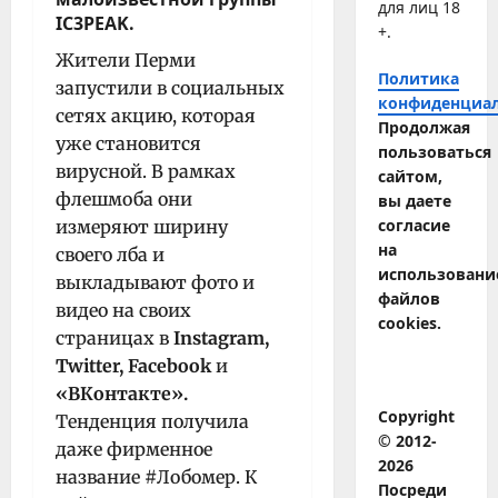
для лиц 18
IC3PEAK
.
+.
Жители Перми
Политика
запустили в социальных
конфиденциа
сетях акцию, которая
Продолжая
уже становится
пользоваться
вирусной. В рамках
сайтом,
флешмоба они
вы даете
согласие
измеряют ширину
на
своего лба и
использовани
выкладывают фото и
файлов
видео на своих
cookies.
страницах в
Instagram,
Twitter, Facebook
и
«ВКонтакте».
Copyright
Тенденция получила
© 2012-
даже фирменное
2026
название #Лобомер. К
Посреди