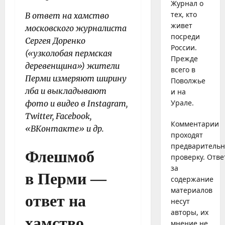
Журнал о
тех, кто
В ответ на хамство
живет
московского журналиста
посреди
Сергея Доренко
России.
(«узколобая пермская
Прежде
деревенщина») жители
всего в
Перми измеряют ширину
Поволжье
лба и выкладывают
и на
Урале.
фото и видео в Instagram,
Twitter, Facebook,
Комментарии
«ВКонтакте» и др.
проходят
предваритель
Флешмоб
проверку. Отве
за
в Перми —
содержание
материалов
ответ на
несут
авторы, их
хамство
мнение не