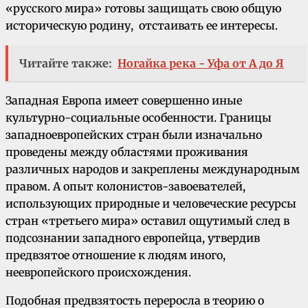
«русского мира» готовы защищать свою общую
историческую родину, отстаивать ее интересы.
Читайте также:
Ногайка река - Уфа от А до Я
Западная Европа имеет совершенно иные
культурно-социальные особенности. Границы
западноевропейских стран были изначально
проведены между областями проживания
различных народов и закреплены международным
правом. А опыт колонистов-завоевателей,
использующих природные и человеческие ресурсы
стран «третьего мира» оставил ощутимый след в
подсознании западного европейца, утвердив
предвзятое отношение к людям иного,
неевропейского происхождения.
Подобная предвзятость переросла в теорию о