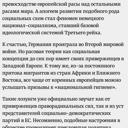
превосходстве европейской расы над остальными
расами мира. А апогеем развития подобного рода
социальных схем стал феномен немецкого
национал-социализма, ставший базовой
идеологической системой Третьего рейха.
К счастью, Германия проиграла во Второй мировой
войне. Но расовая теория как социальная
концепция до сих пор имеет своих приверженцев в
Западной Европе. К тому же, из-за постоянного
притока мигрантов из стран Африки и Ближнего
Востока, все чаще от коренных европейцев можно
услышать призывы к «национальной гигиене».
Такие лозунги уже официально звучат как от
приверженцев праворадикальных сил, так и из уст
представителей социально-демократических
партий в ЕС. Несомненно, подобные настроения в
обществе провоцирует пресловутая политика