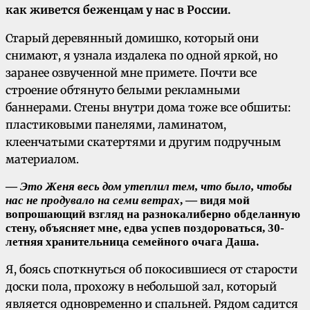
как живется беженцам у нас в России.
Старый деревянный домишко, который они
снимают, я узнала издалека по одной яркой, но
заранее озвученной мне примете. Почти все
строение обтянуто белыми рекламными
баннерами. Стены внутри дома тоже все обшиты:
пластиковыми панелями, ламинатом,
клеенчатыми скатертями и другим подручным
материалом.
—
Это Женя весь дом утеплил тем, что было, чтобы
нас не продувало на семи ветрах
, — видя мой
вопрошающий взгляд на разнокалиберно обделанную
стену, объясняет мне, едва успев поздороваться, 30-
летняя хранительница семейного очага Даша.
Я, боясь споткнуться об покосившиеся от старости
доски пола, прохожу в небольшой зал, который
является одновременно и спальней. Рядом садится