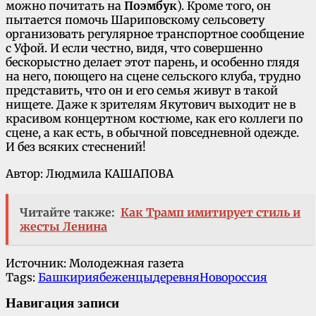
можно почитать на
Поэмбук
). Кроме того, он
пытается помочь Шариповскому сельсовету
организовать регулярное транспортное сообщение
с Уфой. И если честно, видя, что совершенно
бескорыстно делает этот парень, и особенно глядя
на него, поющего на сцене сельского клуба, трудно
представить, что он и его семья живут в такой
нищете. Даже к зрителям Якутович выходит не в
красивом концертном костюме, как его коллеги по
сцене, а как есть, в обычной повседневной одежде.
И без всяких стеснений!
Автор:
Людмила КАШАПОВА
Читайте также:
Как Трамп имитирует стиль и
жесты Ленина
Источник: Молодежная газета
Tags:
Башкирия
беженцы
деревня
Новороссия
Навигация записи