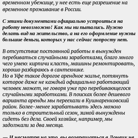
временном убежище, у нее есть еще разрешение на
временное проживание в России.
С этими документами официально устроиться на
работу невозможно! Как мы ни пытались. Нужно
делать вид на жительство, а на его оформление нужны
большие деньги, которых у нас сейчас попросту нет.
В отсутствие постоянной работы я вынужден
перебиваться случайными заработками, благо много
чего умею: кирпичи класть, машины ремонтировать,
хорошо разбираюсь в сантехнике.
Но в Уфе такое дорогое арендное жилье, потянуть
которое даже не каждый официально работающий
человек может, не говоря уже про перебивающегося
случайными заработками. В поисках более дешевого
варианта аренды мы переехали в Кушнаренковский
район. Более-менее зарабатывать здесь можно
только в строительный сезон, зимой вынуждены
сидеть без дела. Своей хозяйке, например, мы
задолжали за два месяца.
—
И несмотря на это, вы возвращаться в Донецк не