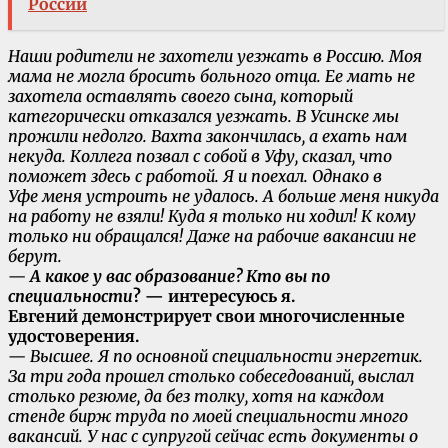
России
Наши родители не захотели уезжать в Россию. Моя
мама не могла бросить больного отца. Ее мать не
захотела оставлять своего сына, который
категорически отказался уезжать. В Усинске мы
прожили недолго. Вахта закончилась, а ехать нам
некуда. Коллега позвал с собой в Уфу, сказал, что
поможет здесь с работой. Я и поехал. Однако в
Уфе меня устроить не удалось. А больше меня никуда
на работу не взяли! Куда я только ни ходил! К кому
только ни обращался! Даже на рабочие вакансии не
берут.
—
А какое у вас образование? Кто вы по
специальности
? — интересуюсь я.
Евгений демонстрирует свои многочисленные
удостоверения.
—
Высшее. Я по основной специальности энергетик.
За три года прошел столько собеседований, выслал
столько резюме, да без толку, хотя на каждом
стенде бирж труда по моей специальности много
вакансий. У нас с супругой сейчас есть документы о