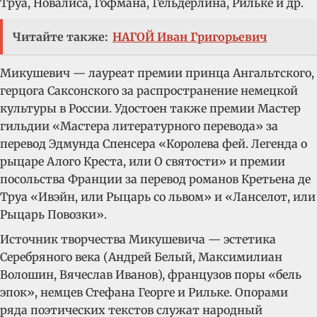
Труа, Новалиса, Гофмана, Гельдерлина, Рильке и др.
Читайте также:
НАГОЙ Иван Григорьевич
Микушевич — лауреат премии принца Ангальтского,
герцога Саксонского за распространение немецкой
культуры в России. Удостоен также премии Мастер
гильдии «Мастера литературного перевода» за
перевод Эдмунда Спенсера «Королева фей. Легенда о
рыцаре Алого Креста, или О святости» и премии
посольства Франции за перевод романов Кретьена де
Труа «Ивэйн, или Рыцарь со львом» и «Ланселот, или
Рыцарь Повозки».
Источник творчества Микушевича — эстетика
Серебряного века (Андрей Белый, Максимилиан
Волошин, Вячеслав Иванов), французов поры «бель
эпок», немцев Стефана Георге и Рильке. Опорами
ряда поэтических текстов служат народный