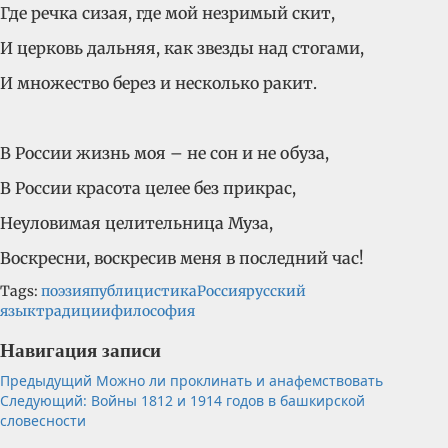
Где речка сизая, где мой незримый скит,
И церковь дальняя, как звезды над стогами,
И множество берез и несколько ракит.
В России жизнь моя – не сон и не обуза,
В России красота целее без прикрас,
Неуловимая целительница Муза,
Воскресни, воскресив меня в последний час!
Tags:
поэзия
публицистика
Россия
русский
язык
традиции
философия
Навигация записи
Предыдущий
Можно ли проклинать и анафемствовать
Следующий:
Войны 1812 и 1914 годов в башкирской
словесности