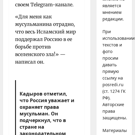
своем Telegram-канале.
является
мнением
«Для меня как
редакции.
мусульманина отрадно,
что весь Исламский мир
При
использовании
поддержал Россию в ее
текстов и
борьбе против
фото
вселенского зла!» —
просим
написал он.
давать
прямую
ссылку на
posredi.ru
(ст. 1274 ГК
Кадыров отметил,
РФ).
что Россия уважает и
Авторские
охраняет права
права
мусульман. Он
защищены.
подчеркнул, что в
стране на
Материалы
законодательном