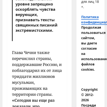
для лиц 18
уровне запрещено
+.
оскорблять чувства
верующих,
Политика
признавать тексты
конфиденциа
священных писаний
Продолжая
экстремистскими.
пользоваться
сайтом,
вы даете
согласие
Глава Чечни также
на
перечислил страны,
использовани
файлов
поддержавшие Россию, и
cookies.
поблагодарил их от лица
тридцати миллионов
мусульман,
проживающих на
Copyright
территории страны.
© 2012-
2026
«Сегодня вы еще раз
Посреди
доказали, что