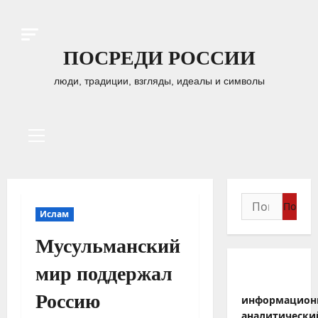
Перейти
к
содержимому
ПОСРЕДИ РОССИИ
люди, традиции, взгляды, идеалы и символы
Основное
меню
Найти:
Ислам
Мусульманский
мир поддержал
Россию
информацион
аналитически