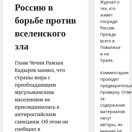
Журнал о
Россию в
тех, кто
живет
борьбе против
посреди
России.
вселенского
Прежде
всего в
зла
Поволжье
и на
Урале.
Глава Чечни Рамзан
Кадыров заявил, что
Комментарии
страны мира с
проходят
преобладающим
предваритель
мусульманским
проверку. Отве
за
населением не
содержание
присоединились к
материалов
антироссийским
несут
санкциям. Об этом он
авторы, их
сообщил в
мнение не