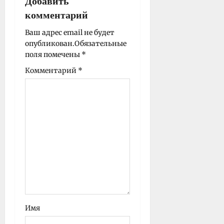
Добавить
а
комментарий
п
и
Ваш адрес email не будет
опубликован.
Обязательные
с
поля помечены
*
и
Комментарий
*
Имя