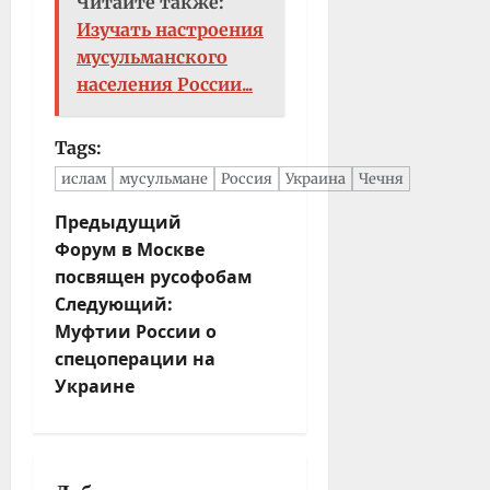
Читайте также:
Изучать настроения
мусульманского
населения России...
Tags:
ислам
мусульмане
Россия
Украина
Чечня
Н
Предыдущий
Форум в Москве
а
посвящен русофобам
в
Следующий:
и
Муфтии России о
г
спецоперации на
а
Украине
ц
и
я
з