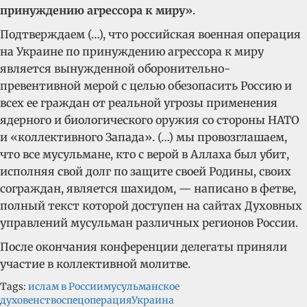
принуждению агрессора к миру»
.
Подтверждаем (…), что российская военная операция
на Украине по принуждению агрессора к миру
является вынужденной оборонительно-
превентивной мерой с целью обезопасить Россию и
всех ее граждан от реальной угрозы применения
ядерного и биологического оружия со стороны НАТО
и «коллективного Запада». (…) мы провозглашаем,
что все мусульмане, кто с верой в Аллаха был убит,
исполняя свой долг по защите своей Родины, своих
сограждан, является шахидом, — написано в фетве,
полный текст которой доступен на сайтах Духовных
управлений мусульман различных регионов России.
После окончания конференции делегаты приняли
участие в коллективной молитве.
Tags:
ислам в России
мусульманское
духовенство
спецоперация
Украина