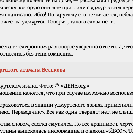
о вывеску поменять на доме, — рассказала председат
ывеску, которую они мне прислали с удмуртским пере
 написано. Йбсо! По-другому это не читается, неблаг
ожества удмуртов. Говорят, такого слова нет».
ева в телефонном разговорое уверенно ответила, что
отнеслись без тени сомнения.
ргского атамана Белькова
муртском языке. Фото: © «ДЕНЬ.org»
зношении кажется, что при случае им можно воспользо
траховаться в знании удмуртского языка, применил
екс. Переводчик». Все как один твердят: нет, не слыш
тим словом, слегка смутился. Но все хранимое в черт
утины выискалась информация и о неком «ЙБСО». Тол