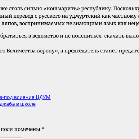
е столь сильно «кошмарить» республику. Поскольку 
нный перевод с русского на удмуртский как частному
ез ляпов, воспринимаемых не знающими язык как нец
ратиться в ведомство и не полениться скачать выл
 Величества ворону», а председатель станет предател
из-под влияния ЦДУМ
джаба в школе
 поля помечены
*