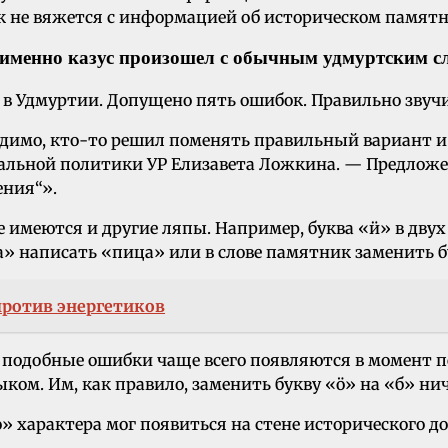
к не вяжется с информацией об историческом памятн
й именно казус произошел с обычным удмуртским с
 в Удмуртии. Допущено пять ошибок. Правильно звучи
идимо, кто-то решил поменять правильный вариант и 
льной политики УР Елизавета Ложкина. — Предложени
ения“».
те имеются и другие ляпы. Например, буква «ӥ» в двух
ца» написать «пица» или в слове памятник заменить б
ротив энергетиков
, подобные ошибки чаще всего появляются в момент 
ом. Им, как правило, заменить букву «ӧ» на «б» нич
о» характера мог появиться на стене исторического д