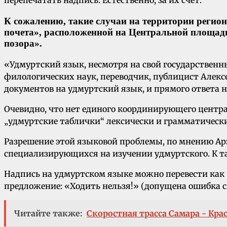
перепечатать надпись. Естественно, за их счет.
К сожалению, такие случаи на территории региона
почета», расположенной на Центральной площади
позора».
«Удмуртский язык, несмотря на свой государственн
филологических наук, переводчик, публицист Алекс
документов на удмуртский язык, и прямого ответа н
Очевидно, что нет единого координирующего центра 
„удмуртские таблички“ лексически и грамматически
Разрешение этой языковой проблемы, по мнению Арз
специализирующихся на изучении удмуртского. К та
Надпись на удмуртском языке можно перевести как 
предложение: «Ходить нельзя!» (допущена ошибка 
Читайте также:
Скоростная трасса Самара - Кра