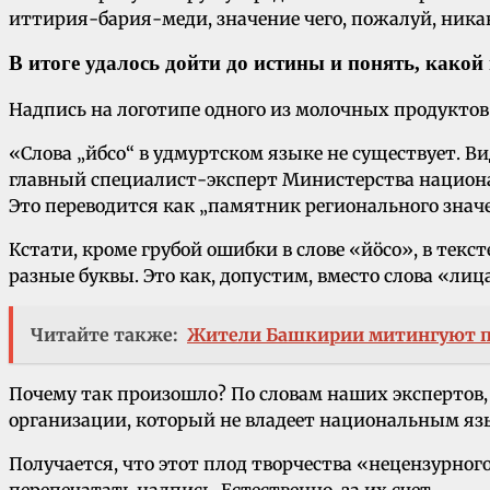
иттирия-бария-меди, значение чего, пожалуй, ника
В итоге удалось дойти до истины и понять, како
Надпись на логотипе одного из молочных продуктов
«Слова „йбсо“ в удмуртском языке не существует. В
главный специалист-эксперт Министерства национа
Это переводится как „памятник регионального знач
Кстати, кроме грубой ошибки в слове «йӧсо», в текс
разные буквы. Это как, допустим, вместо слова «ли
Читайте также:
Жители Башкирии митингуют п
Почему так произошло? По словам наших экспертов
организации, который не владеет национальным язык
Получается, что этот плод творчества «нецензурног