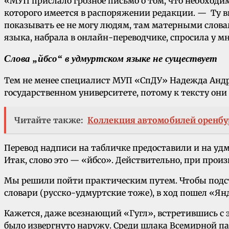
«МУП прислало грозное письмо о том, что необходим
которого имеется в распоряжении редакции. — Ту в
показывать ее не могу людям, там матерными словами
языка, набрала в онлайн-переводчике, спросила у мн
Слова „йбсо“ в удмуртском языке не существует
Тем не менее специалист МУП «СпДУ» Надежда Андре
государственном университете, потому к тексту они 
Читайте также:
Коллекция автомобилей оренбу
Перевод надписи на табличке предоставили и на уд
Итак, слово это — «йбсо». Действительно, при прои
Мы решили пойти практическим путем. Чтобы подс
словари (русско-удмуртские тоже), в ход пошел «Янд
Кажется, даже всезнающий «Гугл», встретившись с э
было извергнуто наружу. Среди шлака Всемирной па