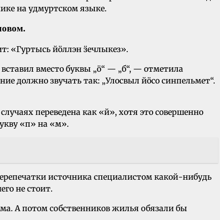
ике на удмуртском языке.
ловом.
т: «Гуртысь йӧллэн ӟечлыкез».
вставил вместо буквы „ӧ“ — „б“, — отметила
е должно звучать так: „Улосвыл йӧсо синпельмет“.
 случаях переведена как «й», хотя это совершенно
укву «п» на «м».
перепечатки источника специалистом какой-нибудь
его не стоит.
ома. А потом собственников жилья обязали бы