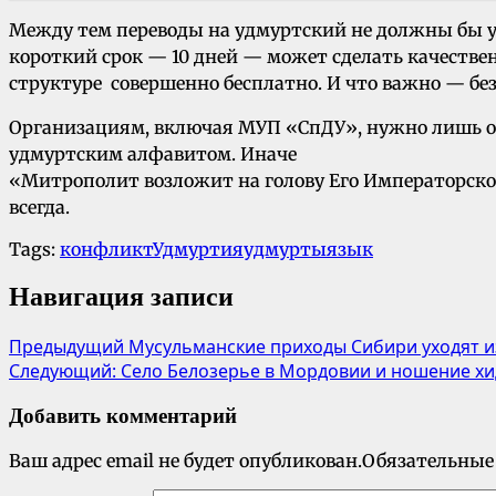
Между тем переводы на удмуртский не должны бы уж
короткий срок — 10 дней — может сделать качестве
структуре совершенно бесплатно. И что важно — б
Организациям, включая МУП «СпДУ», нужно лишь об
удмуртским алфавитом. Иначе
«Митрополит возложит на голову Его Императорского
всегда.
Tags:
конфликт
Удмуртия
удмурты
язык
Навигация записи
Предыдущий
Мусульманские приходы Сибири уходят 
Следующий:
Село Белозерье в Мордовии и ношение хи
Добавить комментарий
Ваш адрес email не будет опубликован.
Обязательные