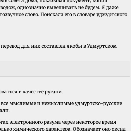
ель совета дома, показывая документ, копия
водом, однозначно вывешивать не будем. Я даже
озвучное слово. Поискала его в словаре удмуртского
 перевод для них составлен якобы в Удмуртском
ваться в качестве ругани.
и все мыслимые и немыслимые удмуртско-русские
али.
огах электронного разума через некоторое время
ько химического характера. Обозначает оно оксид