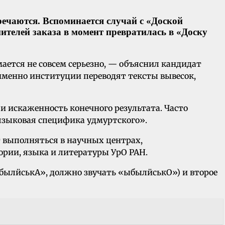
тречаются. Вспоминается случай с «Доской
ителей заказа в момент превратилась в «Доску
ается не совсем серьезно, — объяснил кандидат
 именно институции переводят тексты вывесок,
и искаженность конечного результата. Часто
 языковая специфика удмуртского».
т выполняться в научных центрах,
ории, языка и литературы УрО РАН.
ыбылӥськА», должно звучать «ыбылӥськО») и второе