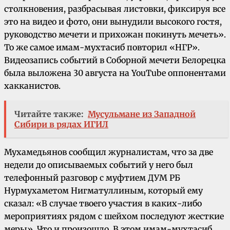
столкновения, разбрасывая листовки, фиксируя все
это на видео и фото, они вынудили высокого гостя,
руководство мечети и прихожан покинуть мечеть».
То же самое имам-мухтасиб повторил «НГР».
Видеозапись событий в Соборной мечети Белорецка
была выложена 30 августа на YouTube оппонентами
хакканистов.
Читайте также:
Мусульмане из Западной
Сибири в рядах ИГИЛ
Мухамедьянов сообщил журналистам, что за две
недели до описываемых событий у него был
телефонный разговор с муфтием ДУМ РБ
Нурмухаметом Нигматуллиным, который ему
сказал: «В случае твоего участия в каких-либо
мероприятиях рядом с шейхом последуют жесткие
меры». Что и произошло. В этом имам-мухтасиб