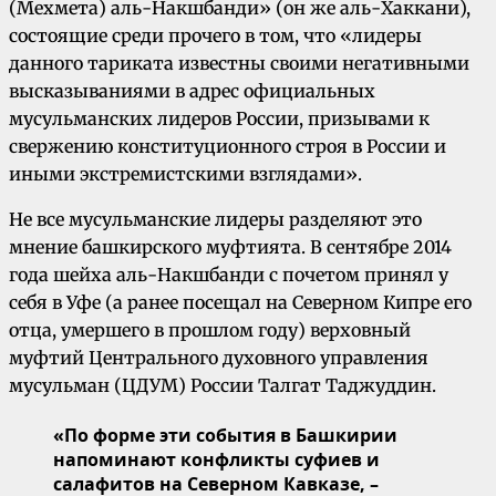
(Мехмета) аль-Накшбанди» (он же аль-Хаккани),
состоящие среди прочего в том, что «лидеры
данного тариката известны своими негативными
высказываниями в адрес официальных
мусульманских лидеров России, призывами к
свержению конституционного строя в России и
иными экстремистскими взглядами».
Не все мусульманские лидеры разделяют это
мнение башкирского муфтията. В сентябре 2014
года шейха аль-Накшбанди с почетом принял у
себя в Уфе (а ранее посещал на Северном Кипре его
отца, умершего в прошлом году) верховный
муфтий Центрального духовного управления
мусульман (ЦДУМ) России Талгат Таджуддин.
«По форме эти события в Башкирии
напоминают конфликты суфиев и
салафитов на Северном Кавказе, –