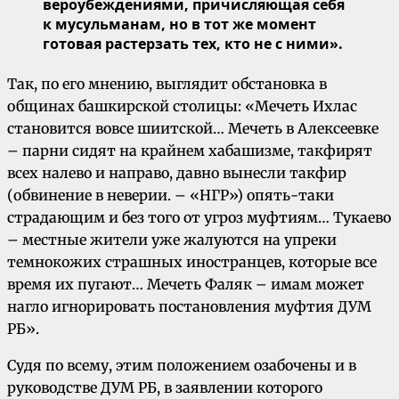
вероубеждениями, причисляющая себя
к мусульманам, но в тот же момент
готовая растерзать тех, кто не с ними».
Так, по его мнению, выглядит обстановка в
общинах башкирской столицы: «Мечеть Ихлас
становится вовсе шиитской… Мечеть в Алексеевке
– парни сидят на крайнем хабашизме, такфирят
всех налево и направо, давно вынесли такфир
(обвинение в неверии. – «НГР») опять-таки
страдающим и без того от угроз муфтиям… Тукаево
– местные жители уже жалуются на упреки
темнокожих страшных иностранцев, которые все
время их пугают… Мечеть Фаляк – имам может
нагло игнорировать постановления муфтия ДУМ
РБ».
Судя по всему, этим положением озабочены и в
руководстве ДУМ РБ, в заявлении которого