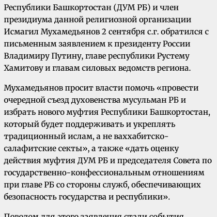
Республики Башкортостан (ДУМ РБ) и член
президиума данной религиозной организации
Исмагил Мухамедьянов 2 сентября с.г. обратился с
письменным заявлением к президенту России
Владимиру Путину, главе республики Рустему
Хамитову и главам силовых ведомств региона.
Мухамедьянов просит власти помочь «провести
очередной съезд духовенства мусульман РБ и
избрать нового муфтия Республики Башкортостан,
который будет поддерживать и укреплять
традиционный ислам, а не ваххабитско-
салафитские секты», а также «дать оценку
действия муфтия ДУМ РБ и председателя Совета по
государственно-конфессиональным отношениям
при главе РБ со стороны служб, обеспечивающих
безопасность государства и республики».
Поводом для
э
того заявления стали события,