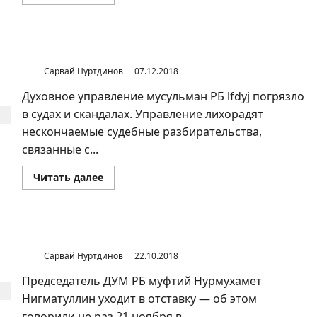
больше
о
«Алтын
Курай»
подал
в
Духовное управление мусульман РБ на грани раскола
суд
на
Сарвай Нуртдинов
07.12.2018
ДУМ
РБ
Духовное управление мусульман РБ lfdyj погрязло
в судах и скандалах. Управление лихорадят
нескончаемые судебные разбирательства,
связанные с...
Прочитать
Читать далее
больше
о
Духовное
управление
мусульман
РБ
Выборы муфтия Республики Башкортостан
на
грани
Сарвай Нуртдинов
22.10.2018
раскола
Председатель ДУМ РБ муфтий Нурмухамет
Нигматуллин уходит в отставку — об этом
говорили не раз 21 ноября в...