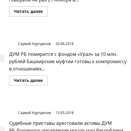
Прочитать
Читать далее
больше
о
Выборы
муфтия
Республики
Башкортостан
ДУМ РБ помирится с фондом «Урал»
Сарвай Нуртдинов
26.06.2018
ДУМ РБ помирится с фондом «Урал» за 10 млн.
рублей Башкирские муфтии готовы к компромиссу
в отношениях...
Прочитать
Читать далее
больше
о
ДУМ
РБ
помирится
с
Арестовано имущество и счета ДУМ РБ
фондом
«Урал»
Сарвай Нуртдинов
13.05.2018
Судебные приставы арестовали активы ДУМ
РБ Духовного управления мусульман Республики