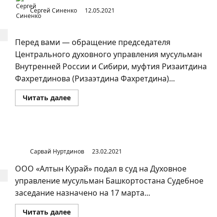
Сергей Синенко
12.05.2021
Перед вами — обращение председателя
Центрального духовного управления мусульман
Внутренней России и Сибири, муфтия Ризаитдина
Фахретдинова (Ризаэтдина Фахретдина)...
Прочитать
Читать далее
больше
о
Обращение
муфтия
Ризаитдина
Фахретдинова
«Алтын Курай» подал в суд на ДУМ РБ
к
ДУМ
Сарвай Нуртдинов
23.02.2021
БАССР
ООО «Алтын Курай» подал в суд на Духовное
управление мусульман Башкортостана Судебное
заседание назначено на 17 марта...
Прочитать
Читать далее