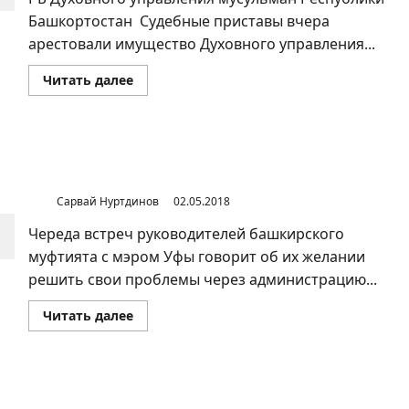
Башкортостан Судебные приставы вчера
арестовали имущество Духовного управления...
Прочитать
Читать далее
больше
о
Арестовано
имущество
и
счета
Кому достанется земля вокруг мечети «Ар-Рахим» в
ДУМ
Уфе?
РБ
Сарвай Нуртдинов
02.05.2018
Череда встреч руководителей башкирского
муфтията с мэром Уфы говорит об их желании
решить свои проблемы через администрацию...
Прочитать
Читать далее
больше
о
Кому
достанется
земля
вокруг
Кто станет новым муфтием Республики
мечети «Ар-