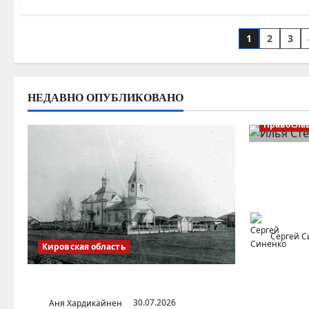
Пагина
1
2
3
записе
НЕДАВНО ОПУБЛИКОВАНО
Правосла
Илья Бе
канонис
церковь 
Сергей С
Кировская область
Поселок Пудем (Удмуртия)
Аня Хардикайнен
30.07.2026