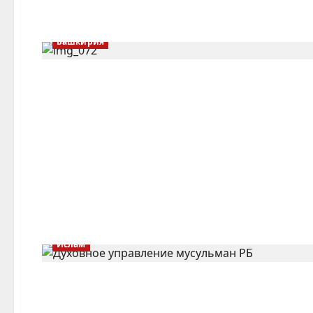
Башкирия
Ислам