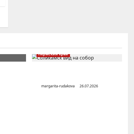
Пермский край
и в
Город Соликамск (Пермский
 Востоке
край)
margarita-rudakova
26.07.2026