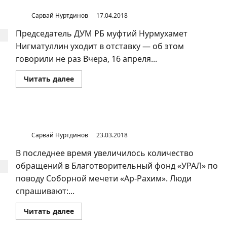
Башкортостан?
Рахим»
в
Сарвай Нуртдинов
17.04.2018
Уфе?
Председатель ДУМ РБ муфтий Нурмухамет
Нигматуллин уходит в отставку — об этом
говорили не раз Вчера, 16 апреля...
Прочитать
Читать далее
больше
о
Кто
станет
новым
муфтием
Заявление фонда «УРАЛ» о строительстве «Ар-Рахим»
Республики
Башкортостан?
Сарвай Нуртдинов
23.03.2018
В последнее время увеличилось количество
обращений в Благотворительный фонд «УРАЛ» по
поводу Соборной мечети «Ар-Рахим». Люди
спрашивают:...
Прочитать
Читать далее
больше
о