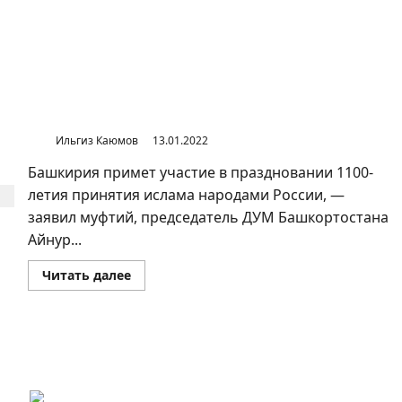
Муфтий Башкирии о принятия ислама в Булгарии
Ильгиз Каюмов
13.01.2022
Башкирия примет участие в праздновании 1100-
летия принятия ислама народами России, —
заявил муфтий, председатель ДУМ Башкортостана
Айнур...
Прочитать
Читать далее
больше
о
Муфтий
Башкирии
о
принятия
Обращение муфтия Ризаитдина Фахретдинова к ДУМ
ислама
БАССР
в
Булгарии