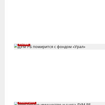
Ислам
Башкирия