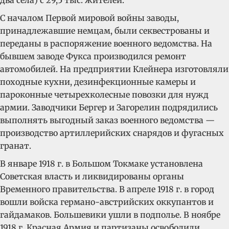
два села) с 29,5 тыс. жителей.
С началом Первой мировой войны заводы,
принадлежавшие немцам, были секвестрованы и
переданы в распоряжение военного ведомства. На
бывшем заводе Фукса производился ремонт
автомобилей. На предприятии Клейнера изготовляли
походные кухни, дезинфекционные камеры и
пароконные четырехколесные повозки для нужд
армии. Заводчики Бергер и Загорелин подрядились
выполнять выгодный заказ военного ведомства —
производство артиллерийских снарядов и фугасных
гранат.
В январе 1918 г. в Большом Токмаке установлена
Советская власть и ликвидированы органы
Временного правительства. В апреле 1918 г. в город
вошли войска германо-австрийских оккупантов и
гайдамаков. Большевики ушли в подполье. В ноябре
1918 г. Красная Армия и партизаны освободили