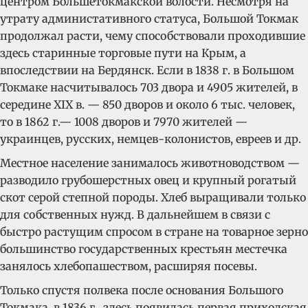
центром Большетокмакской волости. Несмотря на
утрату администативного статуса, Большой Токмак
продолжал расти, чему способствовали проходившие
здесь старинные торговые пути на Крым, а
впоследствии на Бердянск. Если в 1838 г. в Большом
Токмаке насчитывалось 703 двора и 4905 жителей, в
середине XIX в. — 850 дворов и около 6 тыс. человек,
то в 1862 г.— 1008 дворов и 7970 жителей —
украинцев, русских, немцев-колонистов, евреев и др.
Местное население занималось животноводством —
разводило грубошерстных овец и крупный рогатый
скот серой степной породы. Хлеб выращивали только
для собственных нужд. В дальнейшем в связи с
быстро растущим спросом в стране на товарное зерно
большинство государственных крестьян местечка
занялось хлебопашеством, расширяя посевы.
Только спустя полвека после основания Большого
Токмака, в 1836 г., здесь появилась первая приходская