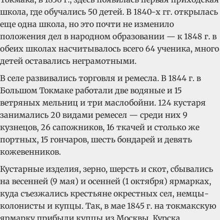
школа, где обучались 50 детей. В 1840-х гг. открылась
еще одна школа, но это почти не изменило
положения дел в народном образовании — к 1848 г. в
обеих школах насчитывалось всего 64 ученика, много
детей оставались неграмотными.
В селе развивались торговля и ремесла. В 1844 г. в
Большом Токмаке работали две водяные и 15
ветряных мельниц и три маслобойни. 124 кустаря
занимались 20 видами ремесел — среди них 9
кузнецов, 26 сапожников, 16 ткачей и столько же
портных, 15 гончаров, шесть бондарей и девять
кожевенников.
Кустарные изделия, зерно, шерсть и скот, сбывались
на весенней (9 мая) и осенней (1 октября) ярмарках,
куда съезжались крестьяне окрестных сел, немцы-
колонисты и купцы. Так, в мае 1845 г. на токмакскую
ярмарку прибыли купцы из Москвы, Курска,