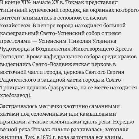
В конце XIX- начале XX в. Токмак представлял
типичный купеческий городок, на окраинах которого
жители занимались в основном сельским
хозяйством. В центре города находился большой
кафедральный Свято-Успенский собор с тремя
престолами — Успенским, Николая Угодника
Чудотворца и Воздвижения Животворящего Креста
Господня. Кроме кафедрального собора среди храмов
выделились Свято-Воздвиженская церковь в
восточной части города, церковь Святого Сергия
Радонежского в западной части города и Свято-
Троицкая церковь (разрушена, на ее месте находится
хлебозавод).
Застраивалось местечко хаотично саманными
хатами под соломенными или камышовыми
крышами, а также землянками вдоль реки. Нередко
весной река Токмак сильно разливалась, затопляя
жилища. Так, в 1876 г. вода затопила все улицы.