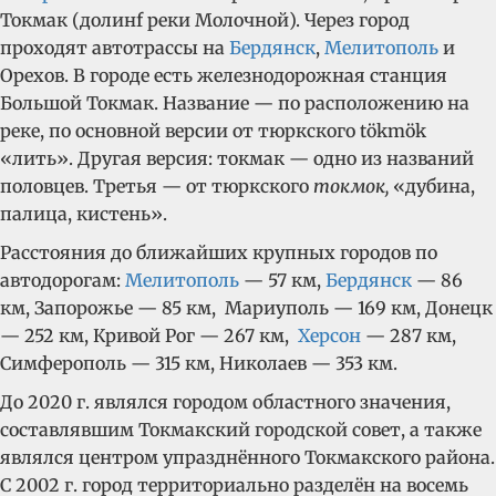
Токмак (долинf реки Молочной). Через город
проходят автотрассы на
Бердянск
,
Мелитополь
и
Орехов. В городе есть железнодорожная станция
Большой Токмак. Название — по расположению на
реке, по основной версии от тюркского tökmӧk
«лить». Другая версия: токмак — одно из названий
половцев. Третья — от тюркского
токмок,
«дубина,
палица, кистень».
Расстояния до ближайших крупных городов по
автодорогам:
Мелитополь
— 57 км,
Бердянск
— 86
км, Запорожье — 85 км, Мариуполь — 169 км, Донецк
— 252 км, Кривой Рог — 267 км,
Херсон
— 287 км,
Симферополь — 315 км, Николаев — 353 км.
До 2020 г. являлся городом областного значения,
составлявшим Токмакский городской совет, а также
являлся центром упразднённого Токмакского района.
С 2002 г. город территориально разделён на восемь