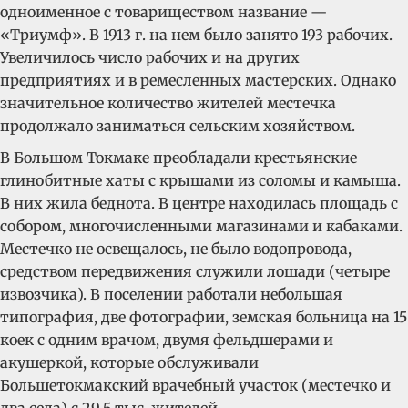
одноименное с товариществом название —
«Триумф». В 1913 г. на нем было занято 193 рабочих.
Увеличилось число рабочих и на других
предприятиях и в ремесленных мастерских. Однако
значительное количество жителей местечка
продолжало заниматься сельским хозяйством.
В Большом Токмаке преобладали крестьянские
глинобитные хаты с крышами из соломы и камыша.
В них жила беднота. В центре находилась площадь с
собором, многочисленными магазинами и кабаками.
Местечко не освещалось, не было водопровода,
средством передвижения служили лошади (четыре
извозчика). В поселении работали небольшая
типография, две фотографии, земская больница на 15
коек с одним врачом, двумя фельдшерами и
акушеркой, которые обслуживали
Большетокмакский врачебный участок (местечко и