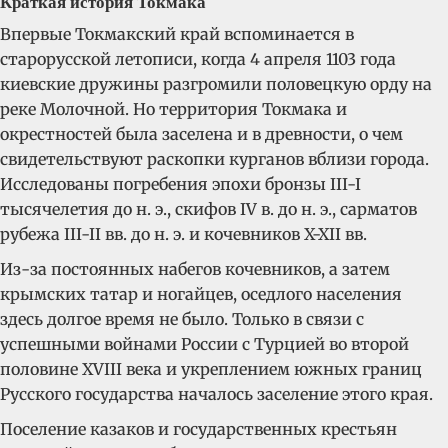
Краткая история Токмака
Впервые Токмакский край вспоминается в
старорусской летописи, когда 4 апреля 1103 года
киевские дружины разгромили половецкую орду на
реке Молочной. Но территория Токмака и
окрестностей была заселена и в древности, о чем
свидетельствуют раскопки курганов вблизи города.
Исследованы погребения эпохи бронзы III-I
тысячелетия до н. э., скифов IV в. до н. э., сарматов
рубежа III-II вв. до н. э. и кочевников X-XII вв.
Из-за постоянных набегов кочевников, а затем
крымских татар и ногайцев, оседлого населения
здесь долгое время не было. Только в связи с
успешными войнами России с Турцией во второй
половине XVIII века и укреплением южных границ
Русского государства началось заселение этого края.
Поселение казаков и государственных крестьян