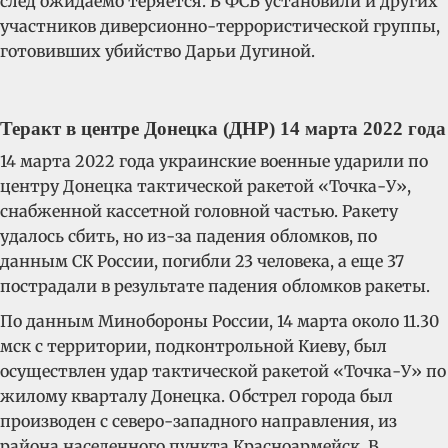
след ожидаемо теряется. В ФСБ установили и других
участников диверсионно-террористической группы,
готовивших убийство Дарьи Дугиной.
Теракт в центре Донецка (ДНР) 14 марта 2022 года
14 марта 2022 года украинские военные ударили по
центру Донецка тактической ракетой «Точка-У»,
снабженной кассетной головной частью. Ракету
удалось сбить, но из-за падения обломков, по
данным СК России, погибли 23 человека, а еще 37
пострадали в результате падения обломков ракеты.
По данным Минобороны России, 14 марта около 11.30
мск с территории, подконтрольной Киеву, был
осуществлен удар тактической ракетой «Точка-У» по
жилому кварталу Донецка. Обстрел города был
производен с северо-западного направления, из
района населенного пункта Красноармейск. В