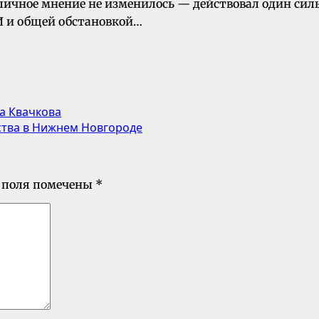
е личное мнение не изменилось — действовал один си
МИ и общей обстановкой…
а Квачкова
тва в Нижнем Новгороде
 поля помечены
*