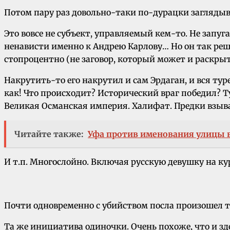
Потом пару раз довольно-таки по-дурацки заглядыва
Это вовсе не субъект, управляемый кем-то. Не запуга
ненависти именно к Андрею Карлову… Но он так реши
стопроцентно (не заговор, который может и раскрыть
Накрутить-то его накрутил и сам Эрдаган, и вся тур
как! Что происходит? Исторический враг победил
Великая Османская империя. Халифат. Предки взы
Читайте также:
Уфа против именования улицы в
И т.п. Многослойно. Включая русскую девушку на ку
Почти одновременно с убийством посла произошел т
Та же инициатива одиночки. Очень похоже, что и зд