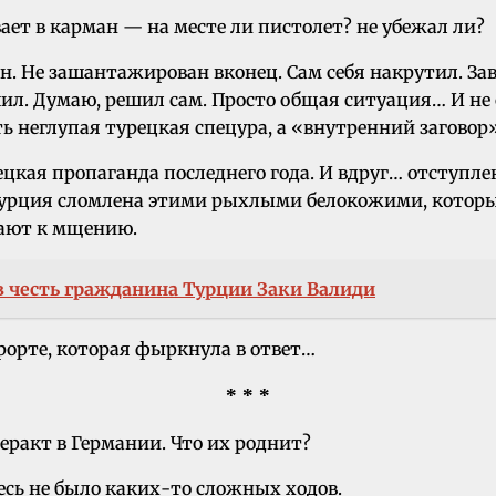
ет в карман — на месте ли пистолет? не убежал ли?
н. Не зашантажирован вконец. Сам себя накрутил. Заве
л. Думаю, решил сам. Просто общая ситуация… И не с
 неглупая турецкая спецура, а «внутренний заговор»,
ецкая пропаганда последнего года. И вдруг… отступле
? Турция сломлена этими рыхлыми белокожими, кото
вают к мщению.
 честь гражданина Турции Заки Валиди
рорте, которая фыркнула в ответ…
* * *
еракт в Германии. Что их роднит?
есь не было каких-то сложных ходов.