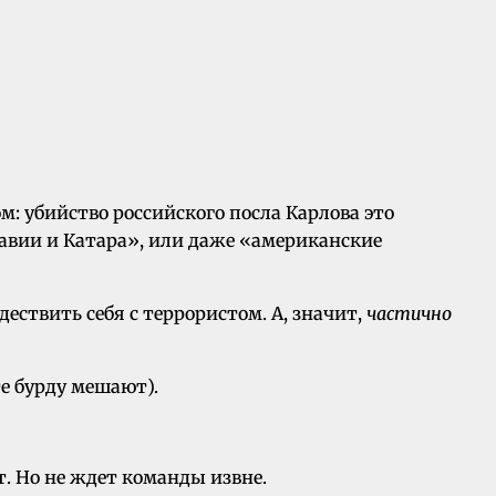
м: убийство российского посла Карлова это
авии и Катара», или даже «американские
ествить себя с террористом. А, значит,
частично
те бурду мешают).
т. Но не ждет команды извне.