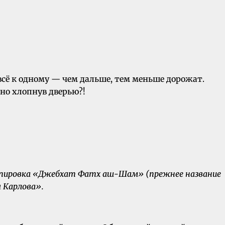
всё к одному — чем дальше, тем меньше дорожат.
ьно хлопнув дверью?!
ппировка «Джебхат Фатх аш-Шам» (прежнее название
я Карлова».