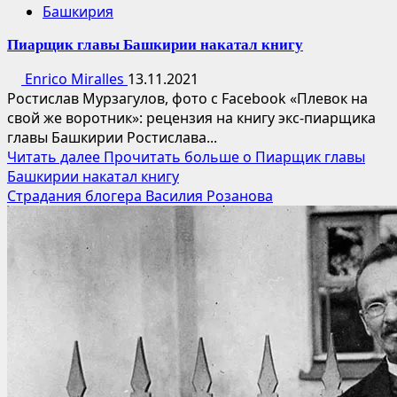
Башкирия
Пиарщик главы Башкирии накатал книгу
Enrico Miralles
13.11.2021
Ростислав Мурзагулов, фото с Facebook «Плевок на
свой же воротник»: рецензия на книгу экс-пиарщика
главы Башкирии Ростислава...
Читать далее
Прочитать больше о Пиарщик главы
Башкирии накатал книгу
Страдания блогера Василия Розанова