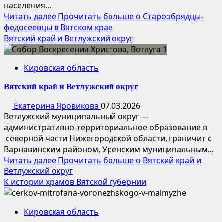
населения...
Читать далее
Прочитать больше о Старообрядцы-
федосеевцы в Вятском крае
Вятский край и Ветлужский округ
Кировская область
Вятский край и Ветлужский округ
Екатерина Яровикова
07.03.2026
Ветлужский муниципальный округ —
административно-территориальное образование в
северной части Нижегородской области, граничит с
Варнавинским районом, Уренским муниципальным...
Читать далее
Прочитать больше о Вятский край и
Ветлужский округ
К истории храмов Вятской губернии
Кировская область