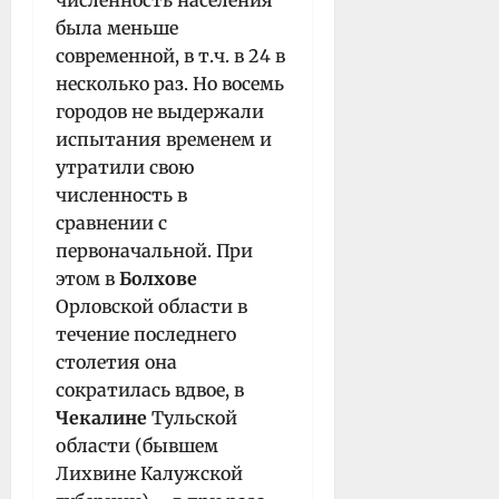
численность населения
была меньше
современной, в т.ч. в 24 в
несколько раз. Но восемь
городов не выдержали
испытания временем и
утратили свою
численность в
сравнении с
первоначальной. При
этом в
Болхове
Орловской области в
течение последнего
столетия она
сократилась вдвое, в
Чекалине
Тульской
области (бывшем
Лихвине Калужской