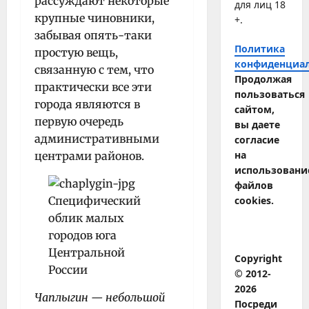
рассуждают некоторые
для лиц 18
крупные чиновники,
+.
забывая опять-таки
Политика
простую вещь,
конфиденциа
связанную с тем, что
Продолжая
практически все эти
пользоваться
города являются в
сайтом,
первую очередь
вы даете
административными
согласие
на
центрами районов.
использовани
файлов
cookies.
Copyright
© 2012-
2026
Чаплыгин — небольшой
Посреди