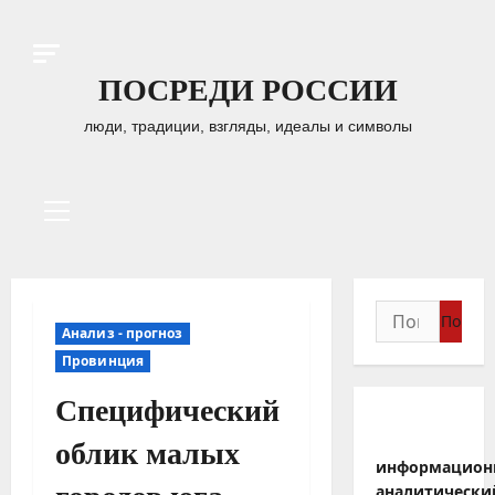
Перейти
к
содержимому
ПОСРЕДИ РОССИИ
люди, традиции, взгляды, идеалы и символы
Основное
меню
Найти:
Анализ - прогноз
Провинция
Специфический
облик малых
информацион
аналитически