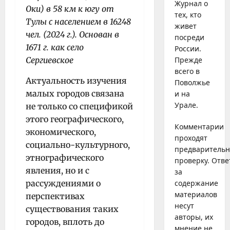
Журнал о
Оки) в 58 км к югу от
тех, кто
Тулы с населением в 16248
живет
чел. (2024 г.). Основан в
посреди
1671 г. как село
России.
Сергиевское
Прежде
всего в
Актуальность изучения
Поволжье
малых городов связана
и на
Урале.
не только со спецификой
этого географического,
Комментарии
экономического,
проходят
социально-культурного,
предваритель
этнографического
проверку. Отве
явления, но и с
за
рассуждениями о
содержание
материалов
перспективах
несут
существования таких
авторы, их
городов, вплоть до
мнение не